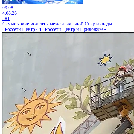
09:08
4.08.26
581
Самые яркие моменты межфилиальной Спартакиады
«Россети Центр» и «Россети Центр и Приволжье»