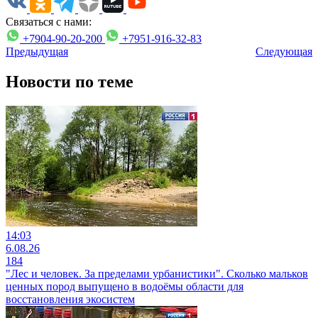
Связаться с нами:
+7904-90-20-200
+7951-916-32-83
Предыдущая
Следующая
Новости по теме
14:03
6.08.26
184
"Лес и человек. За пределами урбанистики". Сколько мальков
ценных пород выпущено в водоёмы области для
восстановления экосистем