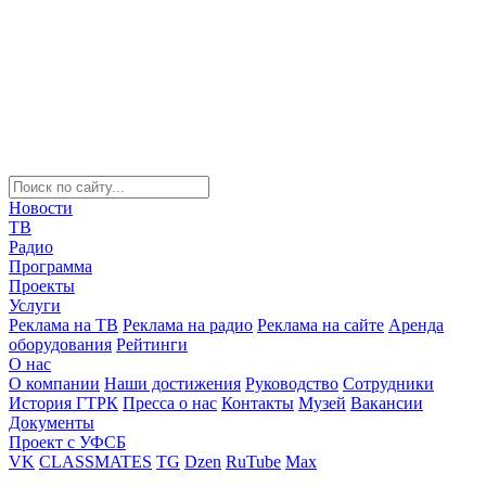
Новости
ТВ
Радио
Программа
Проекты
Услуги
Реклама на ТВ
Реклама на радио
Реклама на сайте
Аренда
оборудования
Рейтинги
О нас
О компании
Наши достижения
Руководство
Сотрудники
История ГТРК
Пресса о нас
Контакты
Музей
Вакансии
Документы
Проект с УФСБ
VK
CLASSMATES
TG
Dzen
RuTube
Max