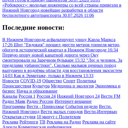
«Робокросс»: молодые инженеры со всей страны привезли в
Нижний Новгород новейшие разработки в области
беспилотного автотранспорта
30.07.2026 11:06
Последние новости:
В Нижнем Новгороде асфальтируют улицу Карла Маркса
17:26
Щит "Евдокия" прошел двести метров тоннеля метро,
обогнув исторический квартал в Нижнем Новгороде
16:34
Первую опору новой канатной дороги через Оку
смонтировали на Заречном бульваре
15:32
"Лес и человек. За
пределами урбанистики". Сколько мальков ценных пород
выпущено в водоёмы области для восстановления экосистем
14:03
Как в Эрмитаже, только в Нижнем
13:33
Новости
COVID-19
Общество
Спорт
Политика
Происшествия
Культура
Медицина и экология
Экономика и
бизнес
Наука и образование
Каналы
Россия 1
Россия 24
Нижний Новгород 24
Вести FM
Радио Маяк
Радио России
Интернет-вещание
Программы
Вести - Приволжье
События недели
Вести.
Нижний Новгород
Вести малых городов
Вести-Интервью
Открытая студия
10 минут с Политехом
Реклама
Рейтинги
ТВ
Реклама на Радио
Реклама на сайте
Аренда
Коммерческая информация