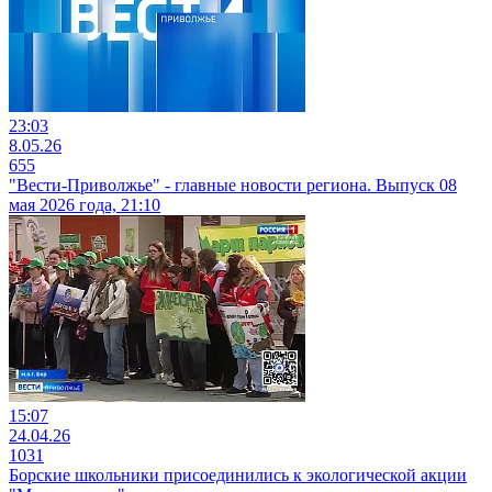
23:03
8.05.26
655
"Вести-Приволжье" - главные новости региона. Выпуск 08
мая 2026 года, 21:10
15:07
24.04.26
1031
Борские школьники присоединились к экологической акции