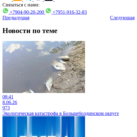
Связаться с нами:
+7904-90-20-200
+7951-916-32-83
Предыдущая
Следующая
Новости по теме
08:41
8.06.26
973
Экологическая катастрофа в Большеболдинском округе