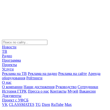
Новости
ТВ
Радио
Программа
Проекты
Услуги
Реклама на ТВ
Реклама на радио
Реклама на сайте
Аренда
оборудования
Рейтинги
О нас
О компании
Наши достижения
Руководство
Сотрудники
История ГТРК
Пресса о нас
Контакты
Музей
Вакансии
Документы
Проект с УФСБ
VK
CLASSMATES
TG
Dzen
RuTube
Max