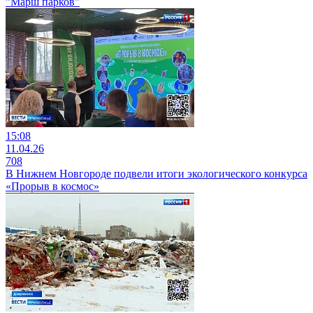
"Марш парков"
15:08
11.04.26
708
В Нижнем Новгороде подвели итоги экологического конкурса
«Прорыв в космос»