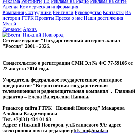
Реклама
Рейтинги
ТВ
Реклама на Радио
Реклама на сайте
Аренда
Коммерческая информация
Компания
Сотрудники
Рейтинги
Руководство
Контакты
Из
истории ГТРК
Проекты
Пресса о нас
Наши достижения
Музей
Сервисы
Архив
Сетевое издание "Государственный интернет-канал
"Россия" 2001 -
2026
.
Свидетельство о регистрации СМИ Эл № ФС 77-59166 от
22 августа 2014 года.
Учредитель федеральное государственное унитарное
предприятие "Всероссийская государственная
телевизионная и радиовещательная компания". Главный
редактор – Елена Валерьевна Панина.
Редактор сайта ГТРК "Нижний Новгород" Макарова
Альбина Владимировна
Тел. +7(831) 434-01-93
Адрес: г.Нижний Новгород, ул.Белинского 9А; адрес
электронной почты редакции
gtrk_nn@mail.ru