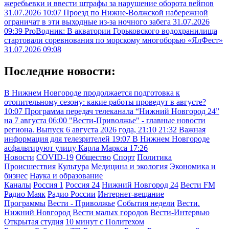
жеребьевки и ввести штрафы за нарушение оборота вейпов
31.07.2026 10:07
Проезд по Нижне-Волжской набережной
ограничат в эти выходные из-за ночного забега
31.07.2026
09:39
ProВодник: В акватории Горьковского водохранилища
стартовали соревнования по морскому многоборью «ЯлФест»
31.07.2026 09:08
Последние новости:
В Нижнем Новгороде продолжается подготовка к
отопительному сезону: какие работы проведут в августе?
10:07
Программа передач телеканала “Нижний Новгород 24”
на 7 августа
06:00
"Вести-Приволжье" - главные новости
региона. Выпуск 6 августа 2026 года, 21:10
21:32
Важная
информация для телезрителей
19:07
В Нижнем Новгороде
асфальтируют улицу Карла Маркса
17:26
Новости
COVID-19
Общество
Спорт
Политика
Происшествия
Культура
Медицина и экология
Экономика и
бизнес
Наука и образование
Каналы
Россия 1
Россия 24
Нижний Новгород 24
Вести FM
Радио Маяк
Радио России
Интернет-вещание
Программы
Вести - Приволжье
События недели
Вести.
Нижний Новгород
Вести малых городов
Вести-Интервью
Открытая студия
10 минут с Политехом