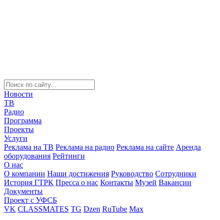
Новости
ТВ
Радио
Программа
Проекты
Услуги
Реклама на ТВ
Реклама на радио
Реклама на сайте
Аренда
оборудования
Рейтинги
О нас
О компании
Наши достижения
Руководство
Сотрудники
История ГТРК
Пресса о нас
Контакты
Музей
Вакансии
Документы
Проект с УФСБ
VK
CLASSMATES
TG
Dzen
RuTube
Max