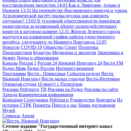
восстановления экосистем
14:03
Как в Эрмитаже, только в
Нижнем
13:33
На перекрёстке Высоковского проезда и улицы
Агрономической растёт свалка мусора: как изменить
ситуацию?
13:03
К уголовной ответственности привлекли
нижегородца за незаконный оборот сильнодействующих
веществ в крупном размере
12:31
Жители Зеленого города
жалуются на плавающий график работы единственного
автобуса, следующего до Нижнего Новгорода
12:05
Новости
COVID-19
Общество
Спорт
Политика
Происшествия
Культура
Медицина и экология
Экономика и
бизнес
Наука и образование
Каналы
Россия 1
Россия 24
Нижний Новгород 24
Вести FM
Радио Маяк
Радио России
Интернет-вещание
Программы
Вести - Приволжье
События недели
Вести.
Нижний Новгород
Вести малых городов
Вести-Интервью
Открытая студия
10 минут с Политехом
Реклама
Рейтинги
ТВ
Реклама на Радио
Реклама на сайте
Аренда
Коммерческая информация
Компания
Сотрудники
Рейтинги
Руководство
Контакты
Из
истории ГТРК
Проекты
Пресса о нас
Наши достижения
Музей
Сервисы
Архив
Сетевое издание "Государственный интернет-канал