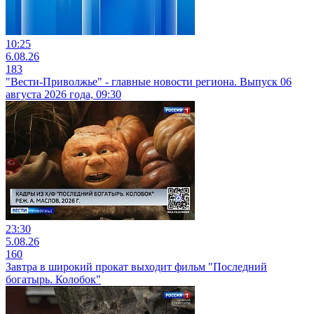
10:25
6.08.26
183
"Вести-Приволжье" - главные новости региона. Выпуск 06
августа 2026 года, 09:30
23:30
5.08.26
160
Завтра в широкий прокат выходит фильм "Последний
богатырь. Колобок"