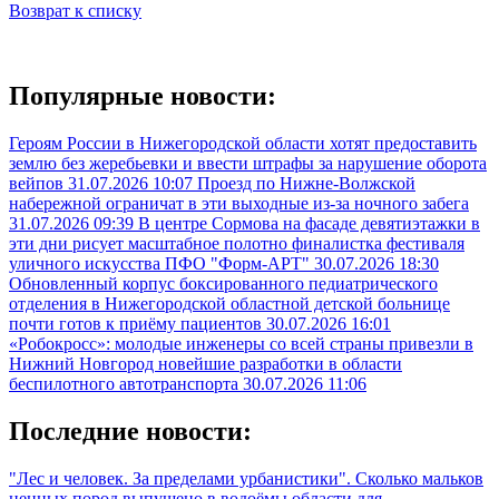
Возврат к списку
Популярные новости:
Героям России в Нижегородской области хотят предоставить
землю без жеребьевки и ввести штрафы за нарушение оборота
вейпов
31.07.2026 10:07
Проезд по Нижне-Волжской
набережной ограничат в эти выходные из-за ночного забега
31.07.2026 09:39
В центре Сормова на фасаде девятиэтажки в
эти дни рисует масштабное полотно финалистка фестиваля
уличного искусства ПФО "Форм-АРТ"
30.07.2026 18:30
Обновленный корпус боксированного педиатрического
отделения в Нижегородской областной детской больнице
почти готов к приёму пациентов
30.07.2026 16:01
«Робокросс»: молодые инженеры со всей страны привезли в
Нижний Новгород новейшие разработки в области
беспилотного автотранспорта
30.07.2026 11:06
Последние новости:
"Лес и человек. За пределами урбанистики". Сколько мальков
ценных пород выпущено в водоёмы области для