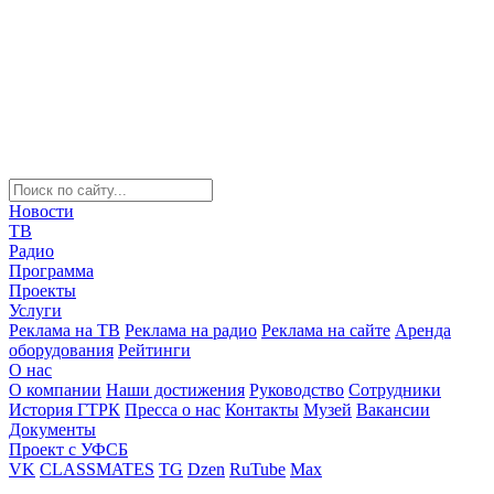
Новости
ТВ
Радио
Программа
Проекты
Услуги
Реклама на ТВ
Реклама на радио
Реклама на сайте
Аренда
оборудования
Рейтинги
О нас
О компании
Наши достижения
Руководство
Сотрудники
История ГТРК
Пресса о нас
Контакты
Музей
Вакансии
Документы
Проект с УФСБ
VK
CLASSMATES
TG
Dzen
RuTube
Max