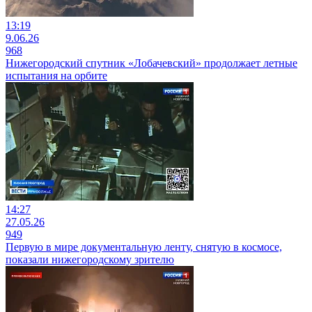
13:19
9.06.26
968
Нижегородский спутник «Лобачевский» продолжает летные
испытания на орбите
14:27
27.05.26
949
Первую в мире документальную ленту, снятую в космосе,
показали нижегородскому зрителю