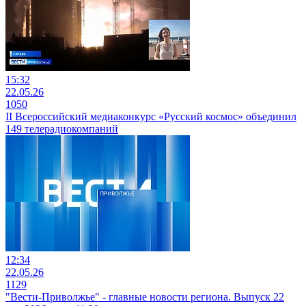
15:32
22.05.26
1050
II Всероссийский медиаконкурс «Русский космос» объединил
149 телерадиокомпаний
12:34
22.05.26
1129
"Вести-Приволжье" - главные новости региона. Выпуск 22