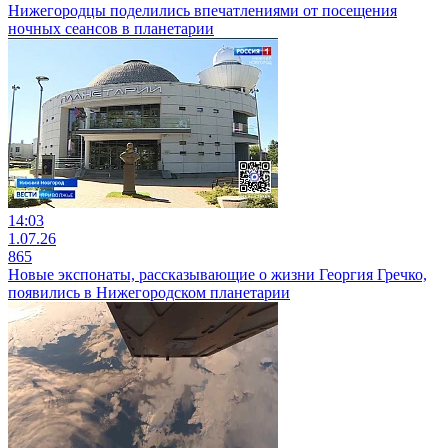
Нижегородцы поделились впечатлениями от посещения
ночных сеансов в планетарии
14:03
1.07.26
865
Новые экспонаты, рассказывающие о жизни Георгия Гречко,
появились в Нижегородском планетарии