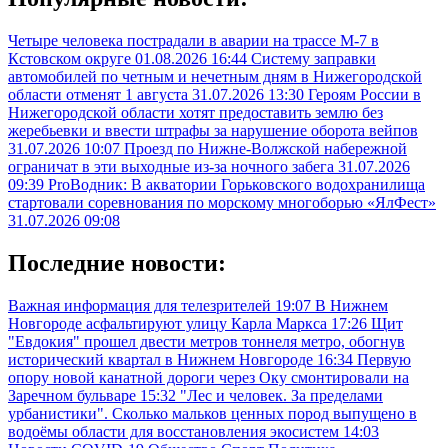
Четыре человека пострадали в аварии на трассе М-7 в
Кстовском округе
01.08.2026 16:44
Систему заправки
автомобилей по четным и нечетным дням в Нижегородской
области отменят 1 августа
31.07.2026 13:30
Героям России в
Нижегородской области хотят предоставить землю без
жеребьевки и ввести штрафы за нарушение оборота вейпов
31.07.2026 10:07
Проезд по Нижне-Волжской набережной
ограничат в эти выходные из-за ночного забега
31.07.2026
09:39
ProВодник: В акватории Горьковского водохранилища
стартовали соревнования по морскому многоборью «ЯлФест»
31.07.2026 09:08
Последние новости:
Важная информация для телезрителей
19:07
В Нижнем
Новгороде асфальтируют улицу Карла Маркса
17:26
Щит
"Евдокия" прошел двести метров тоннеля метро, обогнув
исторический квартал в Нижнем Новгороде
16:34
Первую
опору новой канатной дороги через Оку смонтировали на
Заречном бульваре
15:32
"Лес и человек. За пределами
урбанистики". Сколько мальков ценных пород выпущено в
водоёмы области для восстановления экосистем
14:03