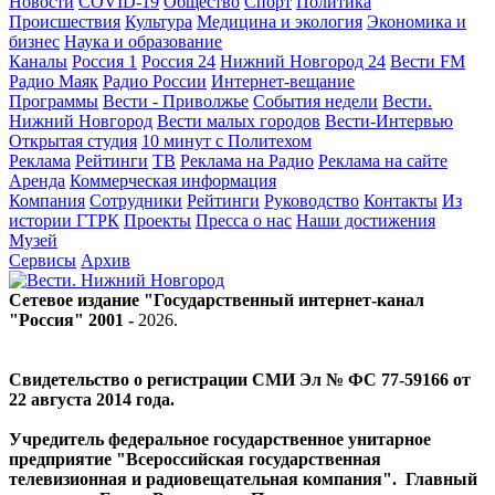
Новости
COVID-19
Общество
Спорт
Политика
Происшествия
Культура
Медицина и экология
Экономика и
бизнес
Наука и образование
Каналы
Россия 1
Россия 24
Нижний Новгород 24
Вести FM
Радио Маяк
Радио России
Интернет-вещание
Программы
Вести - Приволжье
События недели
Вести.
Нижний Новгород
Вести малых городов
Вести-Интервью
Открытая студия
10 минут с Политехом
Реклама
Рейтинги
ТВ
Реклама на Радио
Реклама на сайте
Аренда
Коммерческая информация
Компания
Сотрудники
Рейтинги
Руководство
Контакты
Из
истории ГТРК
Проекты
Пресса о нас
Наши достижения
Музей
Сервисы
Архив
Сетевое издание "Государственный интернет-канал
"Россия" 2001 -
2026
.
Свидетельство о регистрации СМИ Эл № ФС 77-59166 от
22 августа 2014 года.
Учредитель федеральное государственное унитарное
предприятие "Всероссийская государственная
телевизионная и радиовещательная компания". Главный