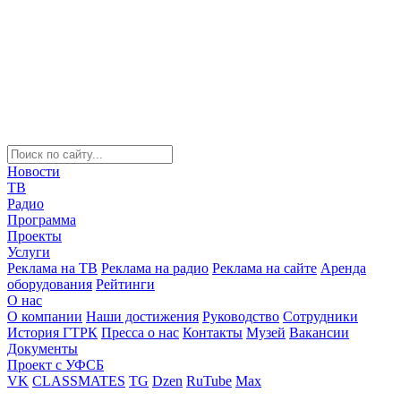
Новости
ТВ
Радио
Программа
Проекты
Услуги
Реклама на ТВ
Реклама на радио
Реклама на сайте
Аренда
оборудования
Рейтинги
О нас
О компании
Наши достижения
Руководство
Сотрудники
История ГТРК
Пресса о нас
Контакты
Музей
Вакансии
Документы
Проект с УФСБ
VK
CLASSMATES
TG
Dzen
RuTube
Max