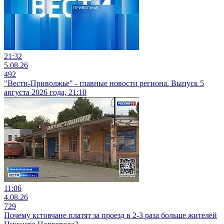
21:32
5.08.26
492
"Вести-Приволжье" - главные новости региона. Выпуск 5
августа 2026 года, 21:10
11:06
4.08.26
729
Почему кстовчане платят за проезд в 2-3 раза больше жителей