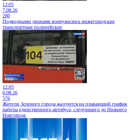
12:05
7.08.26
280
Подводными дронами вооружились нижегородские
транспортные полицейские
12:05
6.08.26
576
Жители Зеленого города жалуются на плавающий график
работы единственного автобуса, следующего до Нижнего
Новгорода