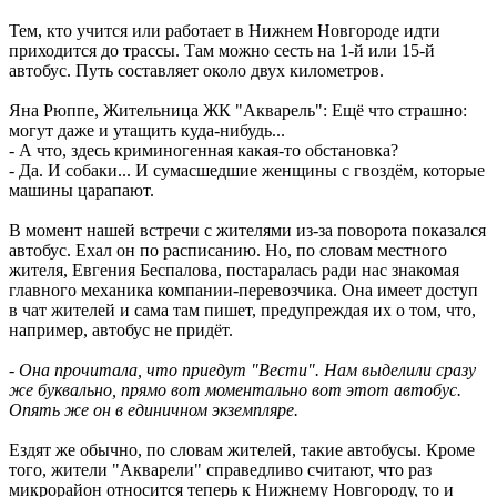
Тем, кто учится или работает в Нижнем Новгороде идти
приходится до трассы. Там можно сесть на 1-й или 15-й
автобус. Путь составляет около двух километров.
Яна Рюппе, Жительница ЖК "Акварель": Ещё что страшно:
могут даже и утащить куда-нибудь...
- А что, здесь криминогенная какая-то обстановка?
- Да. И собаки... И сумасшедшие женщины с гвоздём, которые
машины царапают.
В момент нашей встречи с жителями из-за поворота показался
автобус. Ехал он по расписанию. Но, по словам местного
жителя, Евгения Беспалова, постаралась ради нас знакомая
главного механика компании-перевозчика. Она имеет доступ
в чат жителей и сама там пишет, предупреждая их о том, что,
например, автобус не придёт.
- Она прочитала, что приедут "Вести". Нам выделили сразу
же буквально, прямо вот моментально вот этот автобус.
Опять же он в единичном экземпляре.
Ездят же обычно, по словам жителей, такие автобусы. Кроме
того, жители "Акварели" справедливо считают, что раз
микрорайон относится теперь к Нижнему Новгороду, то и