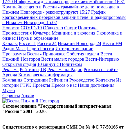
17:29
Информация для нижегородских автомобилистов
16:31
Крупнейшее депо в России - трамвайное депо номер два в
Нижнем Новгороде - реконструируют
15:27
График
кратковременных перерывов вещания теле- и радиопрограмм
в Нижнем Новгороде
15:02
Новости
COVID-19
Общество
Спорт
Политика
Происшествия
Культура
Медицина и экология
Экономика и
бизнес
Наука и образование
Каналы
Россия 1
Россия 24
Нижний Новгород 24
Вести FM
Радио Маяк
Радио России
Интернет-вещание
Программы
Вести - Приволжье
События недели
Вести.
Нижний Новгород
Вести малых городов
Вести-Интервью
Открытая студия
10 минут с Политехом
Реклама
Рейтинги
ТВ
Реклама на Радио
Реклама на сайте
Аренда
Коммерческая информация
Компания
Сотрудники
Рейтинги
Руководство
Контакты
Из
истории ГТРК
Проекты
Пресса о нас
Наши достижения
Музей
Сервисы
Архив
Сетевое издание "Государственный интернет-канал
"Россия" 2001 -
2026
.
Свидетельство о регистрации СМИ Эл № ФС 77-59166 от