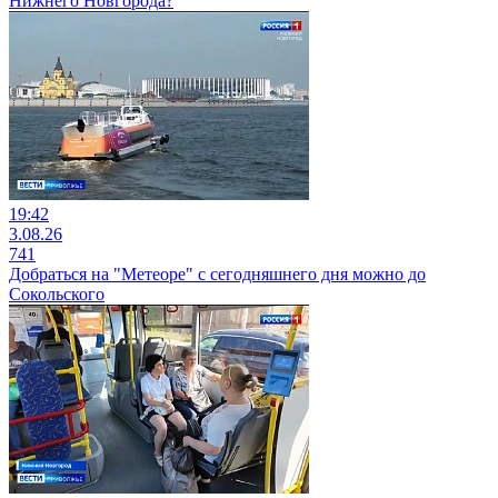
Нижнего Новгорода?
19:42
3.08.26
741
Добраться на "Метеоре" с сегодняшнего дня можно до
Сокольского