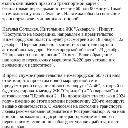
ездить они имеют право по транспортной карте с
бесплатными пересадками в течение 60 или 90 минут. Такой
возможности у них сейчас нет. На все жалобы на состояние
транспорта ответ чиновников типовой.
Наталья Солодкая, Жительница ЖК "Акварель": Пишут:
"Поступило на модерацию, направляем в правительство
Нижегородской области. Будет рассмотрено до 18 января". 22
декабря: "Перенаправлено в министерство транспорта и
автомобильных дорог Нижегородской области". 23 декабря:
"Направлено на исполнение". Ответ: "Ваше обращение
направлено перевозчику маршрута №220 для устранения
выявленных недостатков".
В пресс-службе правительства Нижегородской области нам
ответили, что проектом новой маршрутной сети
предусмотрено создание нового маршрута "А-46", который и
будет курсировать между ЖК "Стрижи" (и "Акварелью") и
автовокзалом "Щербинки 2". Но произойдёт это только в 2024
году - именно до этого времени перевозчику 220-го маршрута
выдано свидетельство. С жалобами на состояние транспорта
людям рекомендовали обращаться в Ространснадзор. А на наш
вопрос - возможно ли досрочное расторжение договора с
перевозчиком, если он не соблюдает условия работы, ответа
нам не дали.