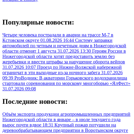
Популярные новости:
Четыре человека пострадали в аварии на трассе М-7 в
Кстовском округе
01.08.2026 16:44
Систему заправки
автомобилей по четным и нечетным дням в Нижегородской
области отменят 1 августа
31.07.2026 13:30
Героям России в
Нижегородской области хотят предоставить землю без
жеребьевки и ввести штрафы за нарушение оборота вейпов
31.07.2026 10:07
Проезд по Нижне-Волжской набережной
ограничат в эти выходные из-за ночного забега
31.07.2026
09:39
ProВодник: В акватории Горьковского водохранилища
стартовали соревнования по морскому многоборью «ЯлФест»
31.07.2026 09:08
Последние новости:
Объём экспорта продукции агропромышленных предприятий
Нижегородской области в январе – в июле текущего года
вырос почти вдвое
18:31
Крупный пожар потушили на
деревообрабатывающем предприятии в Воротынском округе