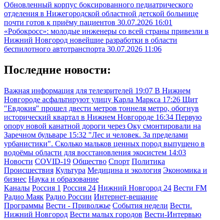
Обновленный корпус боксированного педиатрического
отделения в Нижегородской областной детской больнице
почти готов к приёму пациентов
30.07.2026 16:01
«Робокросс»: молодые инженеры со всей страны привезли в
Нижний Новгород новейшие разработки в области
беспилотного автотранспорта
30.07.2026 11:06
Последние новости:
Важная информация для телезрителей
19:07
В Нижнем
Новгороде асфальтируют улицу Карла Маркса
17:26
Щит
"Евдокия" прошел двести метров тоннеля метро, обогнув
исторический квартал в Нижнем Новгороде
16:34
Первую
опору новой канатной дороги через Оку смонтировали на
Заречном бульваре
15:32
"Лес и человек. За пределами
урбанистики". Сколько мальков ценных пород выпущено в
водоёмы области для восстановления экосистем
14:03
Новости
COVID-19
Общество
Спорт
Политика
Происшествия
Культура
Медицина и экология
Экономика и
бизнес
Наука и образование
Каналы
Россия 1
Россия 24
Нижний Новгород 24
Вести FM
Радио Маяк
Радио России
Интернет-вещание
Программы
Вести - Приволжье
События недели
Вести.
Нижний Новгород
Вести малых городов
Вести-Интервью