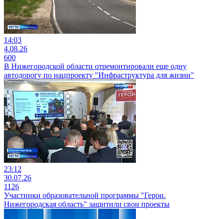
14:03
4.08.26
600
В Нижегородской области отремонтировали еще одну
автодорогу по нацпроекту "Инфраструктура для жизни"
23:12
30.07.26
1126
Участники образовательной программы "Герои.
Нижегородская область" защитили свои проекты