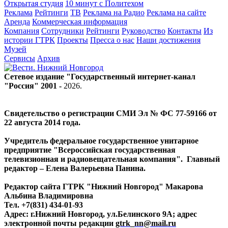
Открытая студия
10 минут с Политехом
Реклама
Рейтинги
ТВ
Реклама на Радио
Реклама на сайте
Аренда
Коммерческая информация
Компания
Сотрудники
Рейтинги
Руководство
Контакты
Из
истории ГТРК
Проекты
Пресса о нас
Наши достижения
Музей
Сервисы
Архив
Сетевое издание "Государственный интернет-канал
"Россия" 2001 -
2026
.
Свидетельство о регистрации СМИ Эл № ФС 77-59166 от
22 августа 2014 года.
Учредитель федеральное государственное унитарное
предприятие "Всероссийская государственная
телевизионная и радиовещательная компания". Главный
редактор – Елена Валерьевна Панина.
Редактор сайта ГТРК "Нижний Новгород" Макарова
Альбина Владимировна
Тел. +7(831) 434-01-93
Адрес: г.Нижний Новгород, ул.Белинского 9А; адрес
электронной почты редакции
gtrk_nn@mail.ru