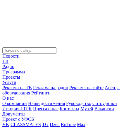
Новости
ТВ
Радио
Программа
Проекты
Услуги
Реклама на ТВ
Реклама на радио
Реклама на сайте
Аренда
оборудования
Рейтинги
О нас
О компании
Наши достижения
Руководство
Сотрудники
История ГТРК
Пресса о нас
Контакты
Музей
Вакансии
Документы
Проект с УФСБ
VK
CLASSMATES
TG
Dzen
RuTube
Max