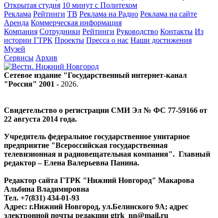
Открытая студия
10 минут с Политехом
Реклама
Рейтинги
ТВ
Реклама на Радио
Реклама на сайте
Аренда
Коммерческая информация
Компания
Сотрудники
Рейтинги
Руководство
Контакты
Из
истории ГТРК
Проекты
Пресса о нас
Наши достижения
Музей
Сервисы
Архив
Сетевое издание "Государственный интернет-канал
"Россия" 2001 -
2026
.
Свидетельство о регистрации СМИ Эл № ФС 77-59166 от
22 августа 2014 года.
Учредитель федеральное государственное унитарное
предприятие "Всероссийская государственная
телевизионная и радиовещательная компания". Главный
редактор – Елена Валерьевна Панина.
Редактор сайта ГТРК "Нижний Новгород" Макарова
Альбина Владимировна
Тел. +7(831) 434-01-93
Адрес: г.Нижний Новгород, ул.Белинского 9А; адрес
электронной почты редакции
gtrk_nn@mail.ru