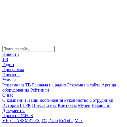
Новости
ТВ
Радио
Программа
Проекты
Услуги
Реклама на ТВ
Реклама на радио
Реклама на сайте
Аренда
оборудования
Рейтинги
О нас
О компании
Наши достижения
Руководство
Сотрудники
История ГТРК
Пресса о нас
Контакты
Музей
Вакансии
Документы
Проект с УФСБ
VK
CLASSMATES
TG
Dzen
RuTube
Max