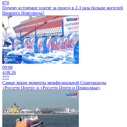
870
Почему кстовчане платят за проезд в 2-3 раза больше жителей
Нижнего Новгорода?
09:08
4.08.26
777
Самые яркие моменты межфилиальной Спартакиады
«Россети Центр» и «Россети Центр и Приволжье»