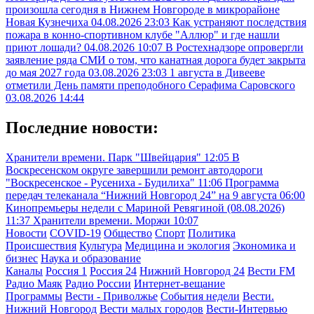
произошла сегодня в Нижнем Новгороде в микрорайоне
Новая Кузнечиха
04.08.2026 23:03
Как устраняют последствия
пожара в конно-спортивном клубе "Аллюр" и где нашли
приют лошади?
04.08.2026 10:07
В Ростехнадзоре опровергли
заявление ряда СМИ о том, что канатная дорога будет закрыта
до мая 2027 года
03.08.2026 23:03
1 августа в Дивееве
отметили День памяти преподобного Серафима Саровского
03.08.2026 14:44
Последние новости:
Хранители времени. Парк "Швейцария"
12:05
В
Воскресенском округе завершили ремонт автодороги
"Воскресенское - Русениха - Будилиха"
11:06
Программа
передач телеканала “Нижний Новгород 24” на 9 августа
06:00
Кинопремьеры недели с Мариной Ревягиной (08.08.2026)
11:37
Хранители времени. Моржи
10:07
Новости
COVID-19
Общество
Спорт
Политика
Происшествия
Культура
Медицина и экология
Экономика и
бизнес
Наука и образование
Каналы
Россия 1
Россия 24
Нижний Новгород 24
Вести FM
Радио Маяк
Радио России
Интернет-вещание
Программы
Вести - Приволжье
События недели
Вести.
Нижний Новгород
Вести малых городов
Вести-Интервью