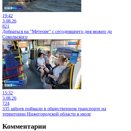
19:42
3.08.26
821
Добраться на "Метеоре" с сегодняшнего дня можно до
Сокольского
15:32
3.08.26
724
335 зайцев поймали в общественном транспорте на
территории Нижегородской области в июле
Комментарии