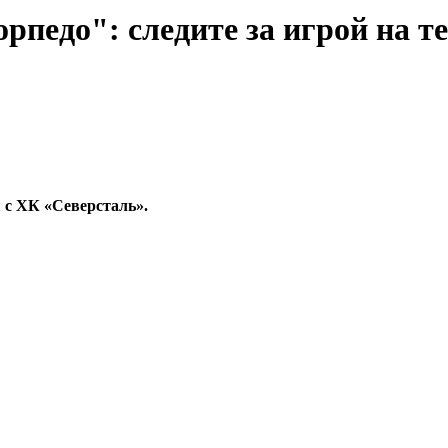
рпедо": следите за игрой на 
 с ХК «Северсталь».