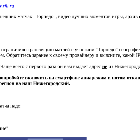
rfn.ru
ошедших матчах "Торпедо", видео лучших моментов игры, архив
ХЛ ограничило трансляцию матчей с участием "Торпедо" геогр
ом. Обратитесь заранее к своему провайдеру и выясните, какой 
Чаще всего с первого раза он вам выдает адрес
не
из Нижегородс
 попробуйте включить на смартфоне авиарежим и потом отклю
регион на наш Нижегородский.
атча надо:
ание"