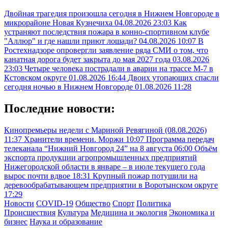
Двойная трагедия произошла сегодня в Нижнем Новгороде в
микрорайоне Новая Кузнечиха
04.08.2026 23:03
Как
устраняют последствия пожара в конно-спортивном клубе
"Аллюр" и где нашли приют лошади?
04.08.2026 10:07
В
Ростехнадзоре опровергли заявление ряда СМИ о том, что
канатная дорога будет закрыта до мая 2027 года
03.08.2026
23:03
Четыре человека пострадали в аварии на трассе М-7 в
Кстовском округе
01.08.2026 16:44
Двоих утопающих спасли
сегодня ночью в Нижнем Новгороде
01.08.2026 11:28
Последние новости:
Кинопремьеры недели с Мариной Ревягиной (08.08.2026)
11:37
Хранители времени. Моржи
10:07
Программа передач
телеканала “Нижний Новгород 24” на 8 августа
06:00
Объём
экспорта продукции агропромышленных предприятий
Нижегородской области в январе – в июле текущего года
вырос почти вдвое
18:31
Крупный пожар потушили на
деревообрабатывающем предприятии в Воротынском округе
17:29
Новости
COVID-19
Общество
Спорт
Политика
Происшествия
Культура
Медицина и экология
Экономика и
бизнес
Наука и образование