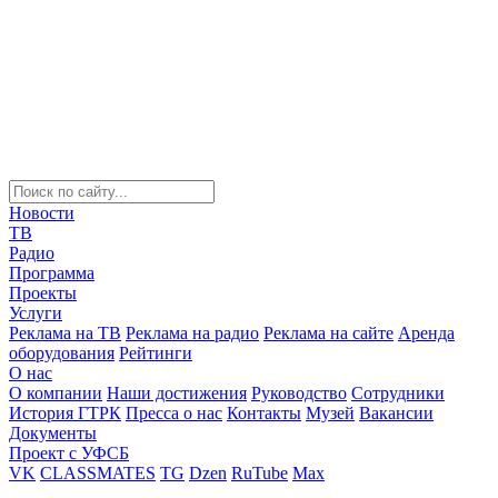
Новости
ТВ
Радио
Программа
Проекты
Услуги
Реклама на ТВ
Реклама на радио
Реклама на сайте
Аренда
оборудования
Рейтинги
О нас
О компании
Наши достижения
Руководство
Сотрудники
История ГТРК
Пресса о нас
Контакты
Музей
Вакансии
Документы
Проект с УФСБ
VK
CLASSMATES
TG
Dzen
RuTube
Max