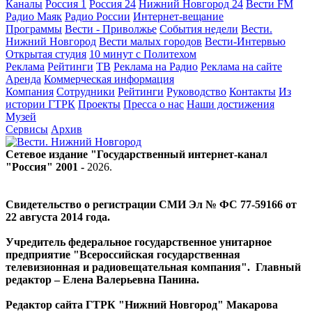
Каналы
Россия 1
Россия 24
Нижний Новгород 24
Вести FM
Радио Маяк
Радио России
Интернет-вещание
Программы
Вести - Приволжье
События недели
Вести.
Нижний Новгород
Вести малых городов
Вести-Интервью
Открытая студия
10 минут с Политехом
Реклама
Рейтинги
ТВ
Реклама на Радио
Реклама на сайте
Аренда
Коммерческая информация
Компания
Сотрудники
Рейтинги
Руководство
Контакты
Из
истории ГТРК
Проекты
Пресса о нас
Наши достижения
Музей
Сервисы
Архив
Сетевое издание "Государственный интернет-канал
"Россия" 2001 -
2026
.
Свидетельство о регистрации СМИ Эл № ФС 77-59166 от
22 августа 2014 года.
Учредитель федеральное государственное унитарное
предприятие "Всероссийская государственная
телевизионная и радиовещательная компания". Главный
редактор – Елена Валерьевна Панина.
Редактор сайта ГТРК "Нижний Новгород" Макарова