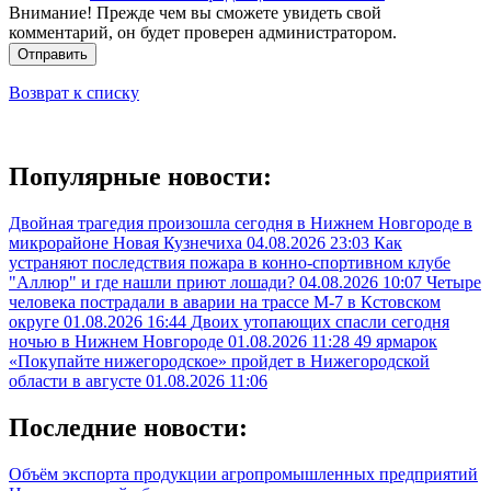
Внимание! Прежде чем вы сможете увидеть свой
комментарий, он будет проверен администратором.
Отправить
Возврат к списку
Популярные новости:
Двойная трагедия произошла сегодня в Нижнем Новгороде в
микрорайоне Новая Кузнечиха
04.08.2026 23:03
Как
устраняют последствия пожара в конно-спортивном клубе
"Аллюр" и где нашли приют лошади?
04.08.2026 10:07
Четыре
человека пострадали в аварии на трассе М-7 в Кстовском
округе
01.08.2026 16:44
Двоих утопающих спасли сегодня
ночью в Нижнем Новгороде
01.08.2026 11:28
49 ярмарок
«Покупайте нижегородское» пройдет в Нижегородской
области в августе
01.08.2026 11:06
Последние новости:
Объём экспорта продукции агропромышленных предприятий