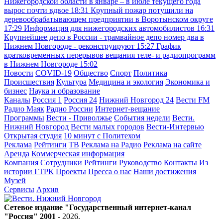
Нижегородской области в январе – в июле текущего года
вырос почти вдвое
18:31
Крупный пожар потушили на
деревообрабатывающем предприятии в Воротынском округе
17:29
Информация для нижегородских автомобилистов
16:31
Крупнейшее депо в России - трамвайное депо номер два в
Нижнем Новгороде - реконструируют
15:27
График
кратковременных перерывов вещания теле- и радиопрограмм
в Нижнем Новгороде
15:02
Новости
COVID-19
Общество
Спорт
Политика
Происшествия
Культура
Медицина и экология
Экономика и
бизнес
Наука и образование
Каналы
Россия 1
Россия 24
Нижний Новгород 24
Вести FM
Радио Маяк
Радио России
Интернет-вещание
Программы
Вести - Приволжье
События недели
Вести.
Нижний Новгород
Вести малых городов
Вести-Интервью
Открытая студия
10 минут с Политехом
Реклама
Рейтинги
ТВ
Реклама на Радио
Реклама на сайте
Аренда
Коммерческая информация
Компания
Сотрудники
Рейтинги
Руководство
Контакты
Из
истории ГТРК
Проекты
Пресса о нас
Наши достижения
Музей
Сервисы
Архив
Сетевое издание "Государственный интернет-канал
"Россия" 2001 -
2026
.