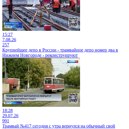
15:27
7.08.26
257
Крупнейшее депо в России - трамвайное депо номер два в
Нижнем Новгороде - реконструируют
18:28
29.07.26
991
Трамвай №417 сегодня с утра вернулся на обычный свой