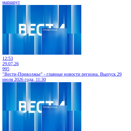
маршрут
12:53
29.07.26
995
"Вести-Приволжье" - главные новости региона. Выпуск 29
июля 2026 года, 11:30