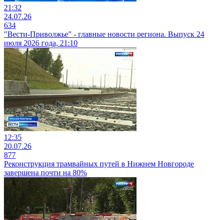
21:32
24.07.26
634
"Вести-Приволжье" - главные новости региона. Выпуск 24
июля 2026 года, 21:10
12:35
20.07.26
877
Реконструкция трамвайных путей в Нижнем Новгороде
завершена почти на 80%