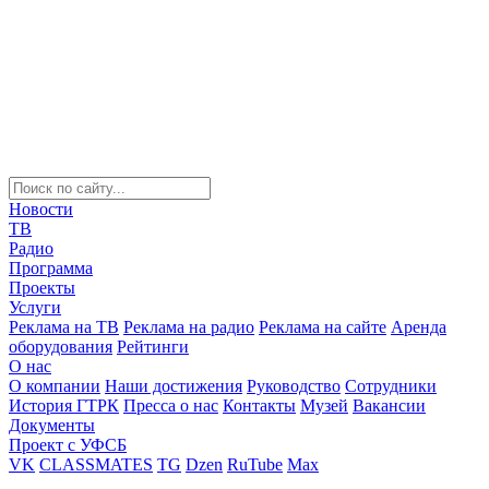
Новости
ТВ
Радио
Программа
Проекты
Услуги
Реклама на ТВ
Реклама на радио
Реклама на сайте
Аренда
оборудования
Рейтинги
О нас
О компании
Наши достижения
Руководство
Сотрудники
История ГТРК
Пресса о нас
Контакты
Музей
Вакансии
Документы
Проект с УФСБ
VK
CLASSMATES
TG
Dzen
RuTube
Max