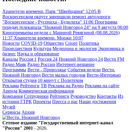
Хранители времени. Парк "Швейцария"
12:05
В
Воскресенском округе завершили ремонт автодороги
"Воскресенское - Русениха - Будилиха"
11:06
Программа
передач телеканала “Нижний Новгород 24” на 9 августа
06:00
Кинопремьеры недели с Мариной Ревягиной (08.08.2026)
11:37
Хранители времени. Моржи
10:07
Новости
COVID-19
Общество
Спорт
Политика
Происшествия
Культура
Медицина и экология
Экономика и
бизнес
Наука и образование
Каналы
Россия 1
Россия 24
Нижний Новгород 24
Вести FM
Радио Маяк
Радио России
Интернет-вещание
Программы
Вести - Приволжье
События недели
Вести.
Нижний Новгород
Вести малых городов
Вести-Интервью
Открытая студия
10 минут с Политехом
Реклама
Рейтинги
ТВ
Реклама на Радио
Реклама на сайте
Аренда
Коммерческая информация
Компания
Сотрудники
Рейтинги
Руководство
Контакты
Из
истории ГТРК
Проекты
Пресса о нас
Наши достижения
Музей
Сервисы
Архив
Сетевое издание "Государственный интернет-канал
"Россия" 2001 -
2026
.