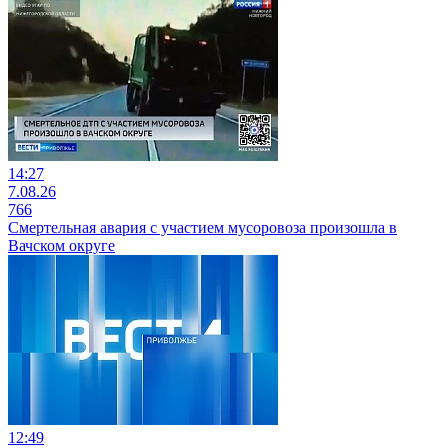
14:27
7.08.26
766
Смертельная авария с участием мусоровоза произошла в
Вачском округе
12:49