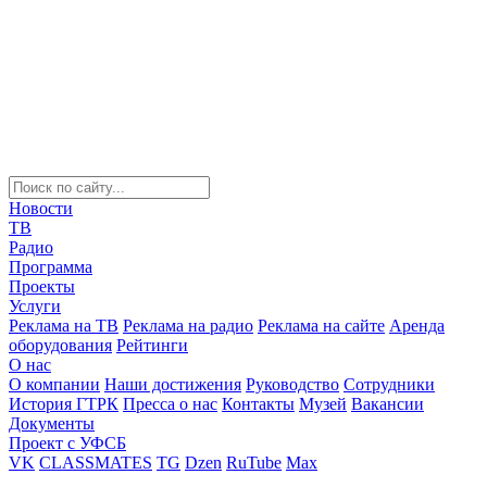
Новости
ТВ
Радио
Программа
Проекты
Услуги
Реклама на ТВ
Реклама на радио
Реклама на сайте
Аренда
оборудования
Рейтинги
О нас
О компании
Наши достижения
Руководство
Сотрудники
История ГТРК
Пресса о нас
Контакты
Музей
Вакансии
Документы
Проект с УФСБ
VK
CLASSMATES
TG
Dzen
RuTube
Max