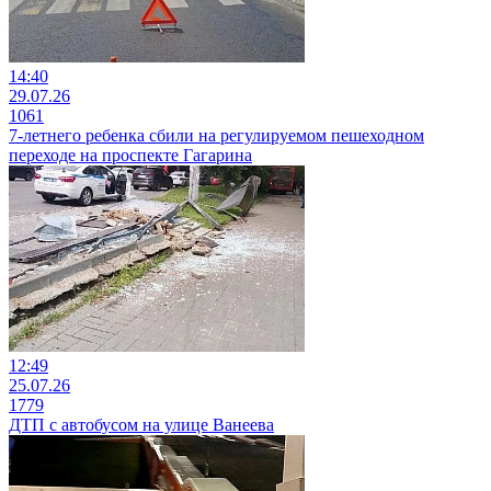
14:40
29.07.26
1061
7-летнего ребенка сбили на регулируемом пешеходном
переходе на проспекте Гагарина
12:49
25.07.26
1779
ДТП с автобусом на улице Ванеева