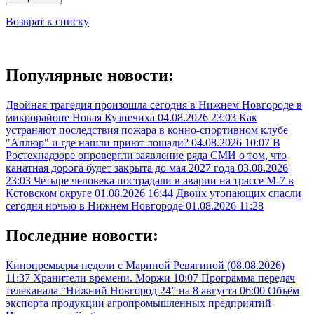
Возврат к списку
Популярные новости:
Двойная трагедия произошла сегодня в Нижнем Новгороде в
микрорайоне Новая Кузнечиха
04.08.2026 23:03
Как
устраняют последствия пожара в конно-спортивном клубе
"Аллюр" и где нашли приют лошади?
04.08.2026 10:07
В
Ростехнадзоре опровергли заявление ряда СМИ о том, что
канатная дорога будет закрыта до мая 2027 года
03.08.2026
23:03
Четыре человека пострадали в аварии на трассе М-7 в
Кстовском округе
01.08.2026 16:44
Двоих утопающих спасли
сегодня ночью в Нижнем Новгороде
01.08.2026 11:28
Последние новости:
Кинопремьеры недели с Мариной Ревягиной (08.08.2026)
11:37
Хранители времени. Моржи
10:07
Программа передач
телеканала “Нижний Новгород 24” на 8 августа
06:00
Объём
экспорта продукции агропромышленных предприятий