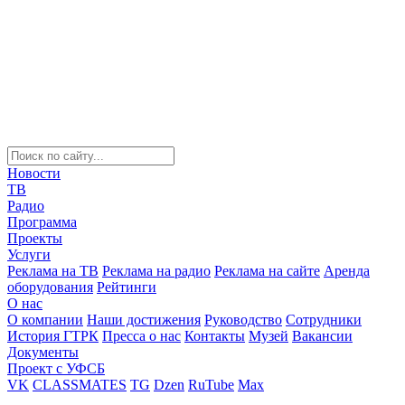
Новости
ТВ
Радио
Программа
Проекты
Услуги
Реклама на ТВ
Реклама на радио
Реклама на сайте
Аренда
оборудования
Рейтинги
О нас
О компании
Наши достижения
Руководство
Сотрудники
История ГТРК
Пресса о нас
Контакты
Музей
Вакансии
Документы
Проект с УФСБ
VK
CLASSMATES
TG
Dzen
RuTube
Max