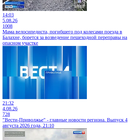
14:03
5.08.26
1008
Мама велосипедиста, погибшего под колесами поезда в
Балахне, борется за возведение пешеходной переправы на
опасном участке
21:32
4.08.26
728
"Вести-Приволжье" - главные новости региона. Выпуск 4
августа 2026 года, 21:10