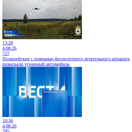
13:28
4.08.26
727
Полицейские с помощью беспилотного летательного аппарата
разыскали угнанный автомобиль
10:36
4.08.26
795