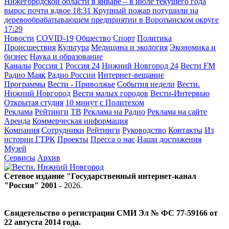
Нижегородской области в январе – в июле текущего года
вырос почти вдвое
18:31
Крупный пожар потушили на
деревообрабатывающем предприятии в Воротынском округе
17:29
Новости
COVID-19
Общество
Спорт
Политика
Происшествия
Культура
Медицина и экология
Экономика и
бизнес
Наука и образование
Каналы
Россия 1
Россия 24
Нижний Новгород 24
Вести FM
Радио Маяк
Радио России
Интернет-вещание
Программы
Вести - Приволжье
События недели
Вести.
Нижний Новгород
Вести малых городов
Вести-Интервью
Открытая студия
10 минут с Политехом
Реклама
Рейтинги
ТВ
Реклама на Радио
Реклама на сайте
Аренда
Коммерческая информация
Компания
Сотрудники
Рейтинги
Руководство
Контакты
Из
истории ГТРК
Проекты
Пресса о нас
Наши достижения
Музей
Сервисы
Архив
Сетевое издание "Государственный интернет-канал
"Россия" 2001 -
2026
.
Свидетельство о регистрации СМИ Эл № ФС 77-59166 от
22 августа 2014 года.