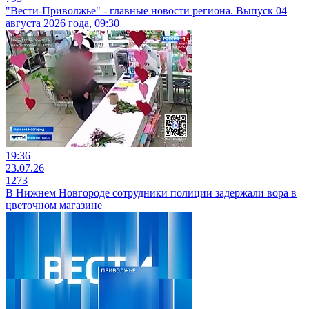
"Вести-Приволжье" - главные новости региона. Выпуск 04
августа 2026 года, 09:30
19:36
23.07.26
1273
В Нижнем Новгороде сотрудники полиции задержали вора в
цветочном магазине