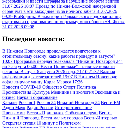
жеребьевки и ввести штрафы за нарушение оборота вейпов
31.07.2026 10:07
Проезд по Нижне-Волжской набережной
ограничат в эти выходные из-за ночного забега
31.07.2026
09:39
ProВодник: В акватории Горьковского водохранилища
стартовали соревнования по морскому многоборью «ЯлФест»
31.07.2026 09:08
Последние новости:
В Нижнем Новгороде продолжается подготовка к
отопительному сезону: какие работы проведут в августе?
10:07
Программа передач телеканала “Нижний Новгород 24”
на 7 августа
06:00
"Вести-Приволжье" - главные новости
региона. Выпуск 6 августа 2026 года, 21:10
21:32
Важная
информация для телезрителей
19:07
В Нижнем Новгороде
асфальтируют улицу Карла Маркса
17:26
Новости
COVID-19
Общество
Спорт
Политика
Происшествия
Культура
Медицина и экология
Экономика и
бизнес
Наука и образование
Каналы
Россия 1
Россия 24
Нижний Новгород 24
Вести FM
Радио Маяк
Радио России
Интернет-вещание
Программы
Вести - Приволжье
События недели
Вести.
Нижний Новгород
Вести малых городов
Вести-Интервью
Открытая студия
10 минут с Политехом