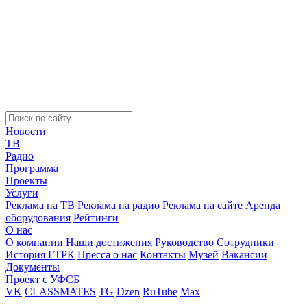
Новости
ТВ
Радио
Программа
Проекты
Услуги
Реклама на ТВ
Реклама на радио
Реклама на сайте
Аренда
оборудования
Рейтинги
О нас
О компании
Наши достижения
Руководство
Сотрудники
История ГТРК
Пресса о нас
Контакты
Музей
Вакансии
Документы
Проект с УФСБ
VK
CLASSMATES
TG
Dzen
RuTube
Max