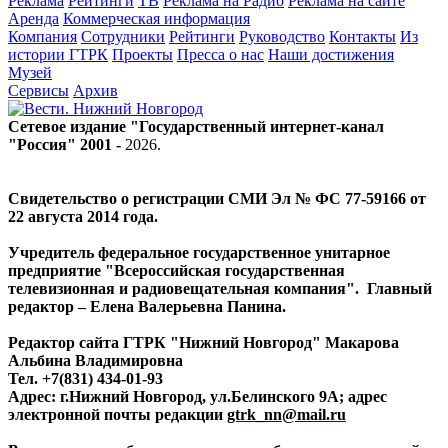
Реклама
Рейтинги
ТВ
Реклама на Радио
Реклама на сайте
Аренда
Коммерческая информация
Компания
Сотрудники
Рейтинги
Руководство
Контакты
Из
истории ГТРК
Проекты
Пресса о нас
Наши достижения
Музей
Сервисы
Архив
Сетевое издание "Государственный интернет-канал
"Россия" 2001 -
2026
.
Свидетельство о регистрации СМИ Эл № ФС 77-59166 от
22 августа 2014 года.
Учредитель федеральное государственное унитарное
предприятие "Всероссийская государственная
телевизионная и радиовещательная компания". Главный
редактор – Елена Валерьевна Панина.
Редактор сайта ГТРК "Нижний Новгород" Макарова
Альбина Владимировна
Тел. +7(831) 434-01-93
Адрес: г.Нижний Новгород, ул.Белинского 9А; адрес
электронной почты редакции
gtrk_nn@mail.ru