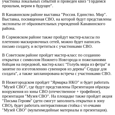
участника локальных событий и проведен квиз "Гордимся
прошлым, верим в будущее".
В Канавинском районе выставка "Россия. Единство. Мир".
Выставка, посвященная СВО, на которой будут представлены
экспонаты от образовательных учреждений Канавинского
района.
В Сормовском районе также пройдут мастер-классы по
плетению маскировочных сетей, можно будет написать
письмо солдату, и встретиться с участниками СВО.
В Советском районе пройдет мастер-класс по созданию
открытки с символом Нижнего Новгорода и пожеланиями
бойцам на передовой, мастер-класс “Голубь мира из фетра” и
занятие по изготовлению сувениров из дерева" Сердце для
солдата", а также запланирована встреча с участниками СВО.
В Нижегородском пройдет "Ярмарка НКО" и будет работать
"Музей СВО", где будут представлены Презентация образцы
вооружения из зоны СВО (отечественное + трофейное),
презентация "Музея СВО". На площадке также пройдет акция
"Письма Героям" (дети смогут заполнить открытки в зону
СВО), будет работать интерактивная стойка с vr-очками
"Музей СВО" (мультимедийные материалы и презентация).