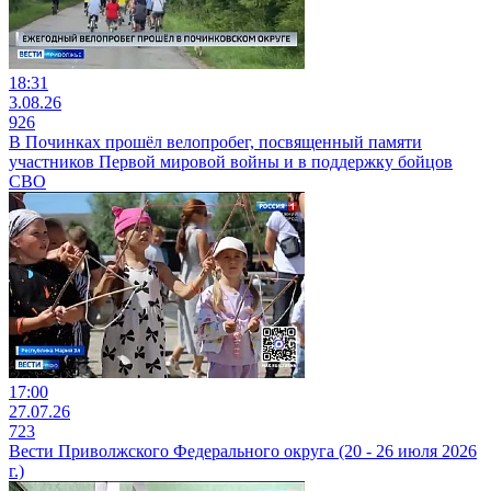
18:31
3.08.26
926
В Починках прошёл велопробег, посвященный памяти
участников Первой мировой войны и в поддержку бойцов
СВО
17:00
27.07.26
723
Вести Приволжского Федерального округа (20 - 26 июля 2026
г.)