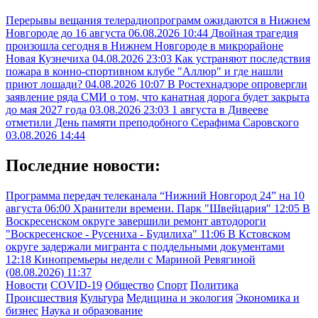
Перерывы вещания телерадиопрограмм ожидаются в Нижнем
Новгороде до 16 августа
06.08.2026 10:44
Двойная трагедия
произошла сегодня в Нижнем Новгороде в микрорайоне
Новая Кузнечиха
04.08.2026 23:03
Как устраняют последствия
пожара в конно-спортивном клубе "Аллюр" и где нашли
приют лошади?
04.08.2026 10:07
В Ростехнадзоре опровергли
заявление ряда СМИ о том, что канатная дорога будет закрыта
до мая 2027 года
03.08.2026 23:03
1 августа в Дивееве
отметили День памяти преподобного Серафима Саровского
03.08.2026 14:44
Последние новости:
Программа передач телеканала “Нижний Новгород 24” на 10
августа
06:00
Хранители времени. Парк "Швейцария"
12:05
В
Воскресенском округе завершили ремонт автодороги
"Воскресенское - Русениха - Будилиха"
11:06
В Кстовском
округе задержали мигранта с поддельными документами
12:18
Кинопремьеры недели с Мариной Ревягиной
(08.08.2026)
11:37
Новости
COVID-19
Общество
Спорт
Политика
Происшествия
Культура
Медицина и экология
Экономика и
бизнес
Наука и образование