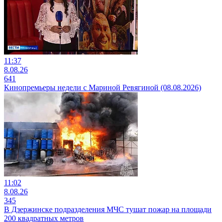
11:37
8.08.26
641
Кинопремьеры недели с Мариной Ревягиной (08.08.2026)
11:02
8.08.26
345
В Дзержинске подразделения МЧС тушат пожар на площади
200 квадратных метров