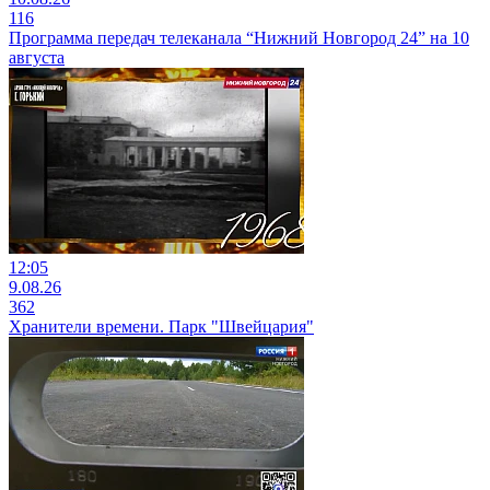
116
Программа передач телеканала “Нижний Новгород 24” на 10
августа
12:05
9.08.26
362
Хранители времени. Парк "Швейцария"