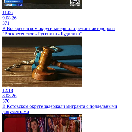
11:06
9.08.26
371
В Воскресенском округе завершили ремонт автодороги
"Воскресенское - Русениха - Будилиха"
12:18
8.08.26
370
В Кстовском округе задержали мигранта с поддельными
документами