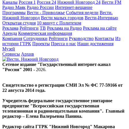
Каналы
Россия 1
Россия 24
Нижний Новгород 24
Вести FM
Радио Маяк
Радио России
Интернет-вещание
Программы
Вести - Приволжье
События недели
Вести.
Нижний Новгород
Вести малых городов
Вести-Интервью
Открытая студия
10 минут с Политехом
Реклама
Рейтинги
ТВ
Реклама на Радио
Реклама на сайте
Аренда
Коммерческая информация
Компания
Сотрудники
Рейтинги
Руководство
Контакты
Из
истории ГТРК
Проекты
Пресса о нас
Наши достижения
Музей
Сервисы
Архив
Сетевое издание "Государственный интернет-канал
"Россия" 2001 -
2026
.
Свидетельство о регистрации СМИ Эл № ФС 77-59166 от
22 августа 2014 года.
Учредитель федеральное государственное унитарное
предприятие "Всероссийская государственная
телевизионная и радиовещательная компания". Главный
редактор – Елена Валерьевна Панина.
Редактор сайта ГТРК "Нижний Новгород" Макарова