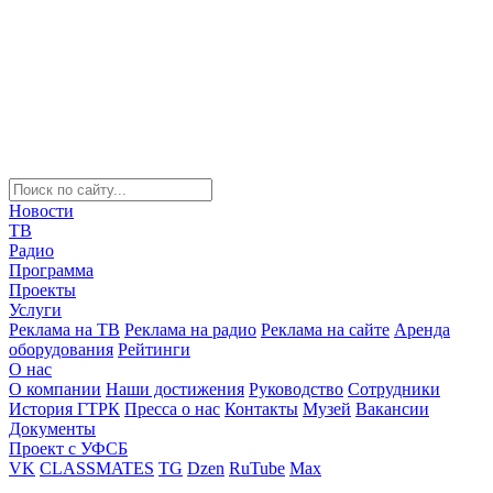
Новости
ТВ
Радио
Программа
Проекты
Услуги
Реклама на ТВ
Реклама на радио
Реклама на сайте
Аренда
оборудования
Рейтинги
О нас
О компании
Наши достижения
Руководство
Сотрудники
История ГТРК
Пресса о нас
Контакты
Музей
Вакансии
Документы
Проект с УФСБ
VK
CLASSMATES
TG
Dzen
RuTube
Max