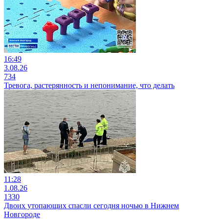
16:49
3.08.26
734
Тревога, растерянность и непонимание, что делать
11:28
1.08.26
1330
Двоих утопающих спасли сегодня ночью в Нижнем
Новгороде