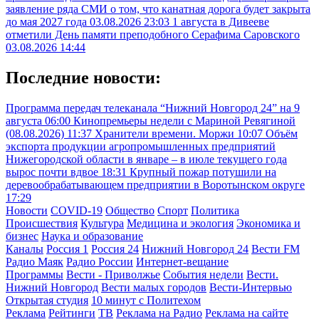
заявление ряда СМИ о том, что канатная дорога будет закрыта
до мая 2027 года
03.08.2026 23:03
1 августа в Дивееве
отметили День памяти преподобного Серафима Саровского
03.08.2026 14:44
Последние новости:
Программа передач телеканала “Нижний Новгород 24” на 9
августа
06:00
Кинопремьеры недели с Мариной Ревягиной
(08.08.2026)
11:37
Хранители времени. Моржи
10:07
Объём
экспорта продукции агропромышленных предприятий
Нижегородской области в январе – в июле текущего года
вырос почти вдвое
18:31
Крупный пожар потушили на
деревообрабатывающем предприятии в Воротынском округе
17:29
Новости
COVID-19
Общество
Спорт
Политика
Происшествия
Культура
Медицина и экология
Экономика и
бизнес
Наука и образование
Каналы
Россия 1
Россия 24
Нижний Новгород 24
Вести FM
Радио Маяк
Радио России
Интернет-вещание
Программы
Вести - Приволжье
События недели
Вести.
Нижний Новгород
Вести малых городов
Вести-Интервью
Открытая студия
10 минут с Политехом
Реклама
Рейтинги
ТВ
Реклама на Радио
Реклама на сайте