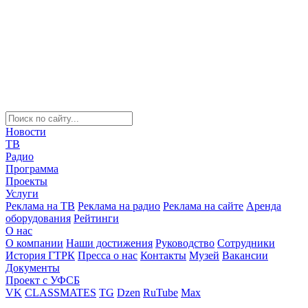
Новости
ТВ
Радио
Программа
Проекты
Услуги
Реклама на ТВ
Реклама на радио
Реклама на сайте
Аренда
оборудования
Рейтинги
О нас
О компании
Наши достижения
Руководство
Сотрудники
История ГТРК
Пресса о нас
Контакты
Музей
Вакансии
Документы
Проект с УФСБ
VK
CLASSMATES
TG
Dzen
RuTube
Max