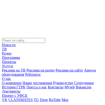
Новости
ТВ
Радио
Программа
Проекты
Услуги
Реклама на ТВ
Реклама на радио
Реклама на сайте
Аренда
оборудования
Рейтинги
О нас
О компании
Наши достижения
Руководство
Сотрудники
История ГТРК
Пресса о нас
Контакты
Музей
Вакансии
Документы
Проект с УФСБ
VK
CLASSMATES
TG
Dzen
RuTube
Max