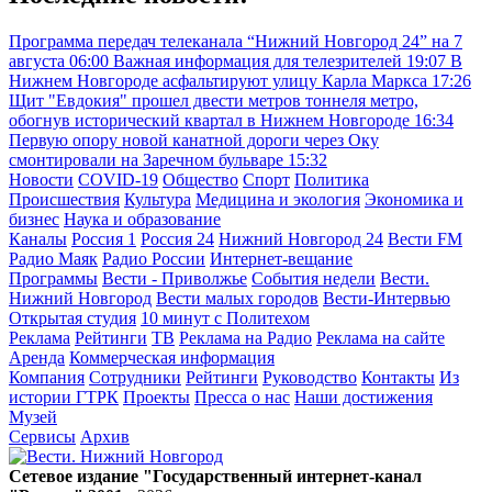
Программа передач телеканала “Нижний Новгород 24” на 7
августа
06:00
Важная информация для телезрителей
19:07
В
Нижнем Новгороде асфальтируют улицу Карла Маркса
17:26
Щит "Евдокия" прошел двести метров тоннеля метро,
обогнув исторический квартал в Нижнем Новгороде
16:34
Первую опору новой канатной дороги через Оку
смонтировали на Заречном бульваре
15:32
Новости
COVID-19
Общество
Спорт
Политика
Происшествия
Культура
Медицина и экология
Экономика и
бизнес
Наука и образование
Каналы
Россия 1
Россия 24
Нижний Новгород 24
Вести FM
Радио Маяк
Радио России
Интернет-вещание
Программы
Вести - Приволжье
События недели
Вести.
Нижний Новгород
Вести малых городов
Вести-Интервью
Открытая студия
10 минут с Политехом
Реклама
Рейтинги
ТВ
Реклама на Радио
Реклама на сайте
Аренда
Коммерческая информация
Компания
Сотрудники
Рейтинги
Руководство
Контакты
Из
истории ГТРК
Проекты
Пресса о нас
Наши достижения
Музей
Сервисы
Архив
Сетевое издание "Государственный интернет-канал