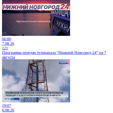
06:00
7.08.26
121
Программа передач телеканала “Нижний Новгород 24” на 7
августа
19:07
6.08.26