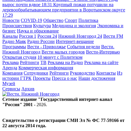
вырос почти вдвое
18:31
Крупный пожар потушили на
деревообрабатывающем предприятии в Воротынском округе
17:29
Новости
COVID-19
Общество
Спорт
Политика
Происшествия
Культура
Медицина и экология
Экономика и
бизнес
Наука и образование
Каналы
Россия 1
Россия 24
Нижний Новгород 24
Вести FM
Радио Маяк
Радио России
Интернет-вещание
Программы
Вести - Приволжье
События недели
Вести.
Нижний Новгород
Вести малых городов
Вести-Интервью
Открытая студия
10 минут с Политехом
Реклама
Рейтинги
ТВ
Реклама на Радио
Реклама на сайте
Аренда
Коммерческая информация
Компания
Сотрудники
Рейтинги
Руководство
Контакты
Из
истории ГТРК
Проекты
Пресса о нас
Наши достижения
Музей
Сервисы
Архив
Сетевое издание "Государственный интернет-канал
"Россия" 2001 -
2026
.
Свидетельство о регистрации СМИ Эл № ФС 77-59166 от
22 августа 2014 года.