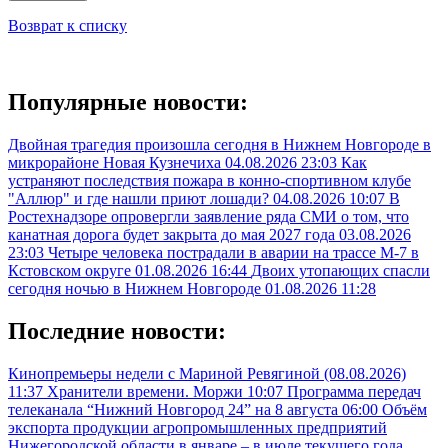
Возврат к списку
Популярные новости:
Двойная трагедия произошла сегодня в Нижнем Новгороде в
микрорайоне Новая Кузнечиха
04.08.2026 23:03
Как
устраняют последствия пожара в конно-спортивном клубе
"Аллюр" и где нашли приют лошади?
04.08.2026 10:07
В
Ростехнадзоре опровергли заявление ряда СМИ о том, что
канатная дорога будет закрыта до мая 2027 года
03.08.2026
23:03
Четыре человека пострадали в аварии на трассе М-7 в
Кстовском округе
01.08.2026 16:44
Двоих утопающих спасли
сегодня ночью в Нижнем Новгороде
01.08.2026 11:28
Последние новости:
Кинопремьеры недели с Мариной Ревягиной (08.08.2026)
11:37
Хранители времени. Моржи
10:07
Программа передач
телеканала “Нижний Новгород 24” на 8 августа
06:00
Объём
экспорта продукции агропромышленных предприятий
Нижегородской области в январе – в июле текущего года