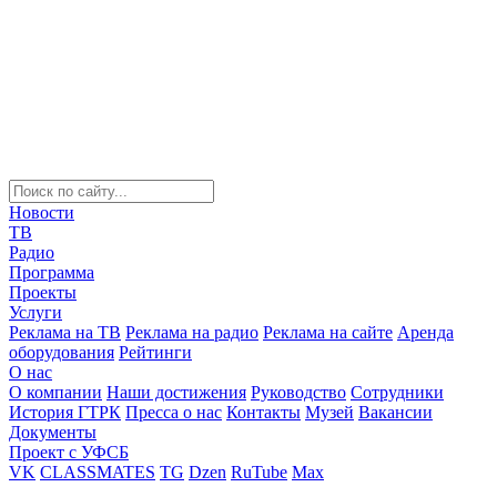
Новости
ТВ
Радио
Программа
Проекты
Услуги
Реклама на ТВ
Реклама на радио
Реклама на сайте
Аренда
оборудования
Рейтинги
О нас
О компании
Наши достижения
Руководство
Сотрудники
История ГТРК
Пресса о нас
Контакты
Музей
Вакансии
Документы
Проект с УФСБ
VK
CLASSMATES
TG
Dzen
RuTube
Max