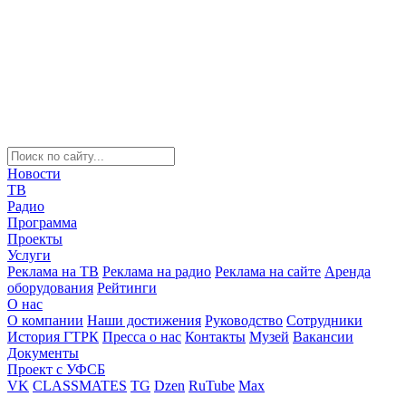
Новости
ТВ
Радио
Программа
Проекты
Услуги
Реклама на ТВ
Реклама на радио
Реклама на сайте
Аренда
оборудования
Рейтинги
О нас
О компании
Наши достижения
Руководство
Сотрудники
История ГТРК
Пресса о нас
Контакты
Музей
Вакансии
Документы
Проект с УФСБ
VK
CLASSMATES
TG
Dzen
RuTube
Max