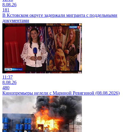
8.08.26
181
В Кстовском округе задержали мигранта с поддельными
документами
11:37
8.08.26
480
Кинопремьеры недели с Мариной Ревягиной (08.08.2026)