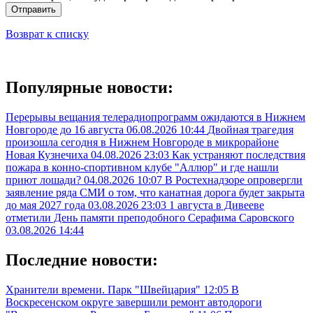
Отправить
Возврат к списку
Популярные новости:
Перерывы вещания телерадиопрограмм ожидаются в Нижнем
Новгороде до 16 августа
06.08.2026 10:44
Двойная трагедия
произошла сегодня в Нижнем Новгороде в микрорайоне
Новая Кузнечиха
04.08.2026 23:03
Как устраняют последствия
пожара в конно-спортивном клубе "Аллюр" и где нашли
приют лошади?
04.08.2026 10:07
В Ростехнадзоре опровергли
заявление ряда СМИ о том, что канатная дорога будет закрыта
до мая 2027 года
03.08.2026 23:03
1 августа в Дивееве
отметили День памяти преподобного Серафима Саровского
03.08.2026 14:44
Последние новости:
Хранители времени. Парк "Швейцария"
12:05
В
Воскресенском округе завершили ремонт автодороги