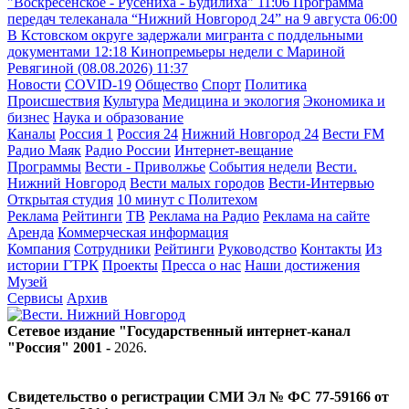
"Воскресенское - Русениха - Будилиха"
11:06
Программа
передач телеканала “Нижний Новгород 24” на 9 августа
06:00
В Кстовском округе задержали мигранта с поддельными
документами
12:18
Кинопремьеры недели с Мариной
Ревягиной (08.08.2026)
11:37
Новости
COVID-19
Общество
Спорт
Политика
Происшествия
Культура
Медицина и экология
Экономика и
бизнес
Наука и образование
Каналы
Россия 1
Россия 24
Нижний Новгород 24
Вести FM
Радио Маяк
Радио России
Интернет-вещание
Программы
Вести - Приволжье
События недели
Вести.
Нижний Новгород
Вести малых городов
Вести-Интервью
Открытая студия
10 минут с Политехом
Реклама
Рейтинги
ТВ
Реклама на Радио
Реклама на сайте
Аренда
Коммерческая информация
Компания
Сотрудники
Рейтинги
Руководство
Контакты
Из
истории ГТРК
Проекты
Пресса о нас
Наши достижения
Музей
Сервисы
Архив
Сетевое издание "Государственный интернет-канал
"Россия" 2001 -
2026
.
Свидетельство о регистрации СМИ Эл № ФС 77-59166 от