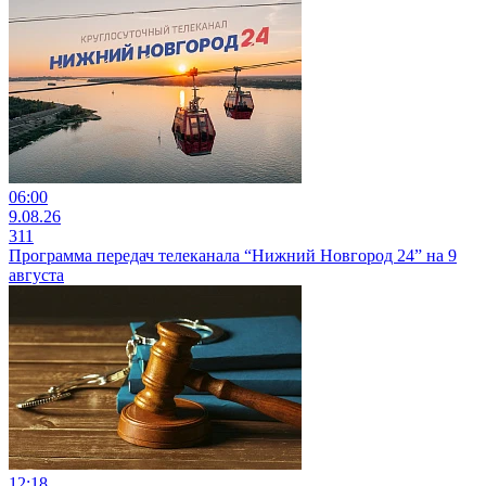
06:00
9.08.26
311
Программа передач телеканала “Нижний Новгород 24” на 9
августа
12:18