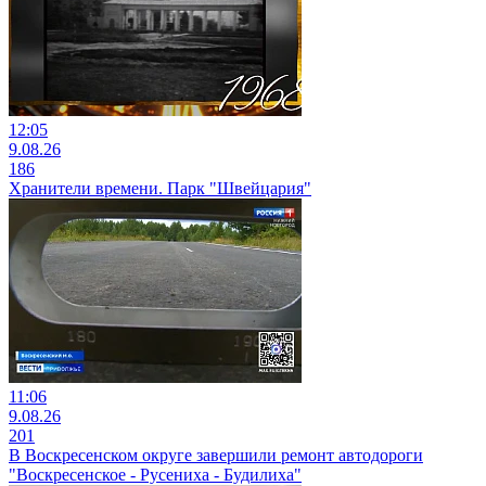
12:05
9.08.26
186
Хранители времени. Парк "Швейцария"
11:06
9.08.26
201
В Воскресенском округе завершили ремонт автодороги
"Воскресенское - Русениха - Будилиха"