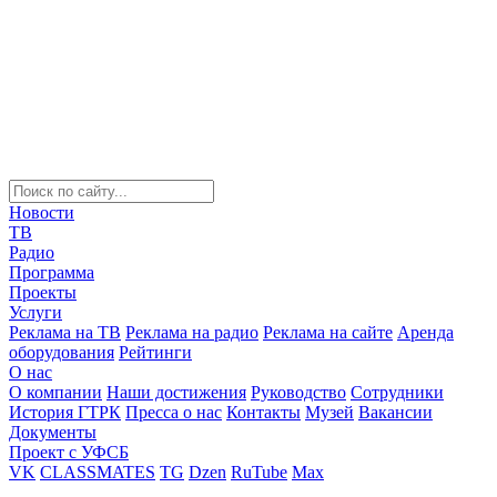
Новости
ТВ
Радио
Программа
Проекты
Услуги
Реклама на ТВ
Реклама на радио
Реклама на сайте
Аренда
оборудования
Рейтинги
О нас
О компании
Наши достижения
Руководство
Сотрудники
История ГТРК
Пресса о нас
Контакты
Музей
Вакансии
Документы
Проект с УФСБ
VK
CLASSMATES
TG
Dzen
RuTube
Max