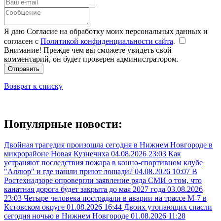
Я даю Согласие на обработку моих персональных данных и
согласен с
Политикой конфиденциальности сайта
.
Внимание! Прежде чем вы сможете увидеть свой
комментарий, он будет проверен администратором.
Отправить
Возврат к списку
Популярные новости:
Двойная трагедия произошла сегодня в Нижнем Новгороде в
микрорайоне Новая Кузнечиха
04.08.2026 23:03
Как
устраняют последствия пожара в конно-спортивном клубе
"Аллюр" и где нашли приют лошади?
04.08.2026 10:07
В
Ростехнадзоре опровергли заявление ряда СМИ о том, что
канатная дорога будет закрыта до мая 2027 года
03.08.2026
23:03
Четыре человека пострадали в аварии на трассе М-7 в
Кстовском округе
01.08.2026 16:44
Двоих утопающих спасли
сегодня ночью в Нижнем Новгороде
01.08.2026 11:28