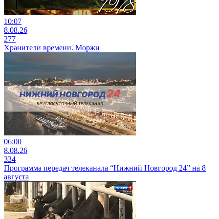
10:07
8.08.26
277
Хранители времени. Моржи
06:00
8.08.26
334
Программа передач телеканала “Нижний Новгород 24” на 8
августа