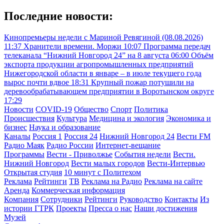
Последние новости:
Кинопремьеры недели с Мариной Ревягиной (08.08.2026)
11:37
Хранители времени. Моржи
10:07
Программа передач
телеканала “Нижний Новгород 24” на 8 августа
06:00
Объём
экспорта продукции агропромышленных предприятий
Нижегородской области в январе – в июле текущего года
вырос почти вдвое
18:31
Крупный пожар потушили на
деревообрабатывающем предприятии в Воротынском округе
17:29
Новости
COVID-19
Общество
Спорт
Политика
Происшествия
Культура
Медицина и экология
Экономика и
бизнес
Наука и образование
Каналы
Россия 1
Россия 24
Нижний Новгород 24
Вести FM
Радио Маяк
Радио России
Интернет-вещание
Программы
Вести - Приволжье
События недели
Вести.
Нижний Новгород
Вести малых городов
Вести-Интервью
Открытая студия
10 минут с Политехом
Реклама
Рейтинги
ТВ
Реклама на Радио
Реклама на сайте
Аренда
Коммерческая информация
Компания
Сотрудники
Рейтинги
Руководство
Контакты
Из
истории ГТРК
Проекты
Пресса о нас
Наши достижения
Музей