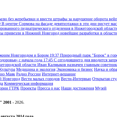
емлю без жеребьевки и ввести штрафы за нарушение оборота вей
9
В центре Сормова на фасаде девятиэтажки в эти дни рисует ма
рованного педиатрического отделения в Нижегородской областн
ны привезли в Нижний Новгород новейшие разработки в област
ижним Новгородом и Бором
19:37
Природный парк "Борок" в гор
доровья» с начала года
17:45
С сегодняшнего дня вводится запр
жегородской области Иван Калмыков назначен главным советни
Культура
Медицина и экология
Экономика и бизнес
Наука и обр
дио Маяк
Радио России
Интернет-вещание
й Новгород
Вести малых городов
Вести-Интервью
Открытая сту
да
Коммерческая информация
тории ГТРК
Проекты
Пресса о нас
Наши достижения
Музей
" 2001 -
2026
.
вгуста 2014 года.