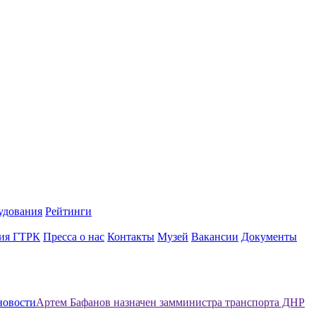
удования
Рейтинги
ия ГТРК
Пресса о нас
Контакты
Музей
Вакансии
Документы
новости
Артем Бафанов назначен замминистра транспорта ДНР