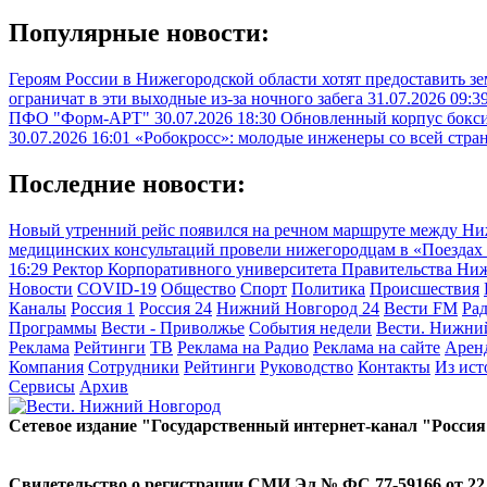
Популярные новости:
Героям России в Нижегородской области хотят предоставить з
ограничат в эти выходные из-за ночного забега
31.07.2026 09:3
ПФО "Форм-АРТ"
30.07.2026 18:30
Обновленный корпус бокси
30.07.2026 16:01
«Робокросс»: молодые инженеры со всей стра
Последние новости:
Новый утренний рейс появился на речном маршруте между Н
медицинских консультаций провели нижегородцам в «Поездах з
16:29
Ректор Корпоративного университета Правительства Ни
Новости
COVID-19
Общество
Спорт
Политика
Происшествия
Каналы
Россия 1
Россия 24
Нижний Новгород 24
Вести FM
Ра
Программы
Вести - Приволжье
События недели
Вести. Нижни
Реклама
Рейтинги
ТВ
Реклама на Радио
Реклама на сайте
Арен
Компания
Сотрудники
Рейтинги
Руководство
Контакты
Из ис
Сервисы
Архив
Сетевое издание "Государственный интернет-канал "Россия
Свидетельство о регистрации СМИ Эл № ФС 77-59166 от 22 а