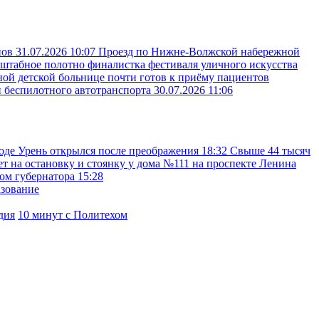
пов
31.07.2026 10:07
Проезд по Нижне-Волжской набережной
сштабное полотно финалистка фестиваля уличного искусства
ой детской больнице почти готов к приёму пациентов
и беспилотного автотранспорта
30.07.2026 11:06
оде Урень открылся после преображения
18:32
Свыше 44 тысяч
ет на остановку и стоянку у дома №111 на проспекте Ленина
ком губернатора
15:28
азование
дия
10 минут с Политехом