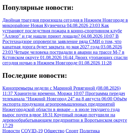
Популярные новости:
Двойная трагедия произошла сегодня в Нижнем Новгороде в
микрорайоне Новая Кузнечиха
04.08.2026 23:03
Как
устраняют последствия пожара в конно-спортивном клубе
"Аллюр" и где нашли приют лошади?
04.08.2026 10:07
В
Ростехнадзоре опровергли заявление ряда СМИ о том, что
канатная дорога будет закрыта до мая 2027 года
03.08.2026
23:03
Четыре человека пострадали в аварии на трассе М-7 в
Кстовском округе
01.08.2026 16:44
Двоих утопающих спасли
сегодня ночью в Нижнем Новгороде
01.08.2026 11:28
Последние новости:
Кинопремьеры недели с Мариной Ревягиной (08.08.2026)
11:37
Хранители времени. Моржи
10:07
Программа передач
телеканала “Нижний Новгород 24” на 8 августа
06:00
Объём
экспорта продукции агропромышленных предприятий
Нижегородской области в январе – в июле текущего года
вырос почти вдвое
18:31
Крупный пожар потушили на
деревообрабатывающем предприятии в Воротынском округе
17:29
Новости
COVID-19
Общество
Спорт
Политика