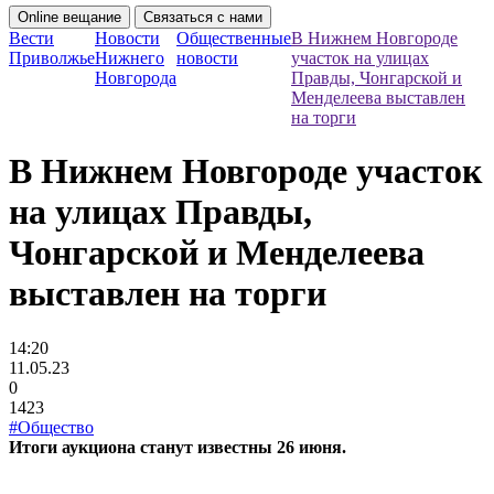
Online вещание
Связаться с нами
Вести
Новости
Общественные
В Нижнем Новгороде
Приволжье
Нижнего
новости
участок на улицах
Новгорода
Правды, Чонгарской и
Менделеева выставлен
на торги
В Нижнем Новгороде участок
на улицах Правды,
Чонгарской и Менделеева
выставлен на торги
14:20
11.05.23
0
1423
#Общество
Итоги аукциона станут известны 26 июня.