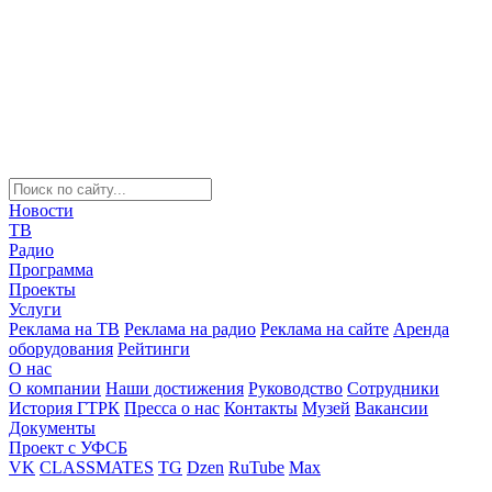
Новости
ТВ
Радио
Программа
Проекты
Услуги
Реклама на ТВ
Реклама на радио
Реклама на сайте
Аренда
оборудования
Рейтинги
О нас
О компании
Наши достижения
Руководство
Сотрудники
История ГТРК
Пресса о нас
Контакты
Музей
Вакансии
Документы
Проект с УФСБ
VK
CLASSMATES
TG
Dzen
RuTube
Max