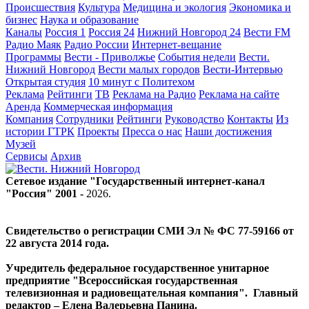
Происшествия
Культура
Медицина и экология
Экономика и
бизнес
Наука и образование
Каналы
Россия 1
Россия 24
Нижний Новгород 24
Вести FM
Радио Маяк
Радио России
Интернет-вещание
Программы
Вести - Приволжье
События недели
Вести.
Нижний Новгород
Вести малых городов
Вести-Интервью
Открытая студия
10 минут с Политехом
Реклама
Рейтинги
ТВ
Реклама на Радио
Реклама на сайте
Аренда
Коммерческая информация
Компания
Сотрудники
Рейтинги
Руководство
Контакты
Из
истории ГТРК
Проекты
Пресса о нас
Наши достижения
Музей
Сервисы
Архив
Сетевое издание "Государственный интернет-канал
"Россия" 2001 -
2026
.
Свидетельство о регистрации СМИ Эл № ФС 77-59166 от
22 августа 2014 года.
Учредитель федеральное государственное унитарное
предприятие "Всероссийская государственная
телевизионная и радиовещательная компания". Главный
редактор – Елена Валерьевна Панина.