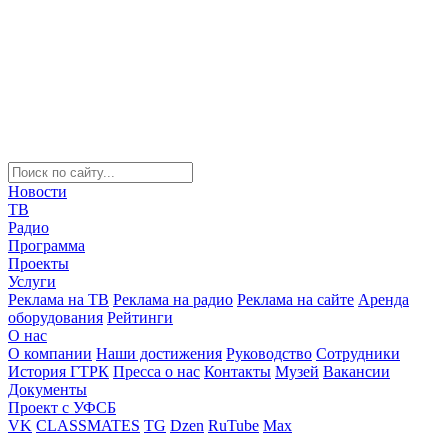
Новости
ТВ
Радио
Программа
Проекты
Услуги
Реклама на ТВ
Реклама на радио
Реклама на сайте
Аренда
оборудования
Рейтинги
О нас
О компании
Наши достижения
Руководство
Сотрудники
История ГТРК
Пресса о нас
Контакты
Музей
Вакансии
Документы
Проект с УФСБ
VK
CLASSMATES
TG
Dzen
RuTube
Max