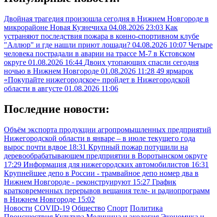
Двойная трагедия произошла сегодня в Нижнем Новгороде в
микрорайоне Новая Кузнечиха
04.08.2026 23:03
Как
устраняют последствия пожара в конно-спортивном клубе
"Аллюр" и где нашли приют лошади?
04.08.2026 10:07
Четыре
человека пострадали в аварии на трассе М-7 в Кстовском
округе
01.08.2026 16:44
Двоих утопающих спасли сегодня
ночью в Нижнем Новгороде
01.08.2026 11:28
49 ярмарок
«Покупайте нижегородское» пройдет в Нижегородской
области в августе
01.08.2026 11:06
Последние новости:
Объём экспорта продукции агропромышленных предприятий
Нижегородской области в январе – в июле текущего года
вырос почти вдвое
18:31
Крупный пожар потушили на
деревообрабатывающем предприятии в Воротынском округе
17:29
Информация для нижегородских автомобилистов
16:31
Крупнейшее депо в России - трамвайное депо номер два в
Нижнем Новгороде - реконструируют
15:27
График
кратковременных перерывов вещания теле- и радиопрограмм
в Нижнем Новгороде
15:02
Новости
COVID-19
Общество
Спорт
Политика
Происшествия
Культура
Медицина и экология
Экономика и