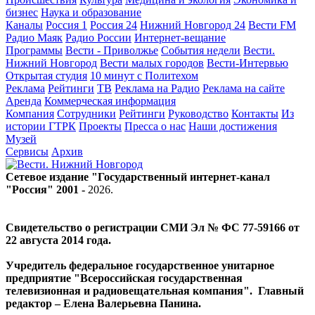
бизнес
Наука и образование
Каналы
Россия 1
Россия 24
Нижний Новгород 24
Вести FM
Радио Маяк
Радио России
Интернет-вещание
Программы
Вести - Приволжье
События недели
Вести.
Нижний Новгород
Вести малых городов
Вести-Интервью
Открытая студия
10 минут с Политехом
Реклама
Рейтинги
ТВ
Реклама на Радио
Реклама на сайте
Аренда
Коммерческая информация
Компания
Сотрудники
Рейтинги
Руководство
Контакты
Из
истории ГТРК
Проекты
Пресса о нас
Наши достижения
Музей
Сервисы
Архив
Сетевое издание "Государственный интернет-канал
"Россия" 2001 -
2026
.
Свидетельство о регистрации СМИ Эл № ФС 77-59166 от
22 августа 2014 года.
Учредитель федеральное государственное унитарное
предприятие "Всероссийская государственная
телевизионная и радиовещательная компания". Главный
редактор – Елена Валерьевна Панина.