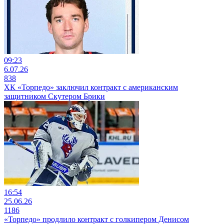
09:23
6.07.26
838
ХК «Торпедо» заключил контракт с американским
защитником Скутером Брики
16:54
25.06.26
1186
«Торпедо» продлило контракт с голкипером Денисом