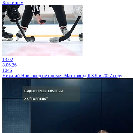
Костиным
13:02
8.06.26
1046
Нижний Новгород не примет Матч звезд КХЛ в 2027 году