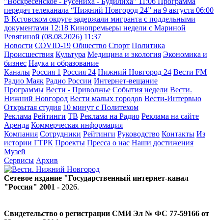
"Воскресенское - Русениха - Будилиха"
11:06
Программа
передач телеканала “Нижний Новгород 24” на 9 августа
06:00
В Кстовском округе задержали мигранта с поддельными
документами
12:18
Кинопремьеры недели с Мариной
Ревягиной (08.08.2026)
11:37
Новости
COVID-19
Общество
Спорт
Политика
Происшествия
Культура
Медицина и экология
Экономика и
бизнес
Наука и образование
Каналы
Россия 1
Россия 24
Нижний Новгород 24
Вести FM
Радио Маяк
Радио России
Интернет-вещание
Программы
Вести - Приволжье
События недели
Вести.
Нижний Новгород
Вести малых городов
Вести-Интервью
Открытая студия
10 минут с Политехом
Реклама
Рейтинги
ТВ
Реклама на Радио
Реклама на сайте
Аренда
Коммерческая информация
Компания
Сотрудники
Рейтинги
Руководство
Контакты
Из
истории ГТРК
Проекты
Пресса о нас
Наши достижения
Музей
Сервисы
Архив
Сетевое издание "Государственный интернет-канал
"Россия" 2001 -
2026
.
Свидетельство о регистрации СМИ Эл № ФС 77-59166 от