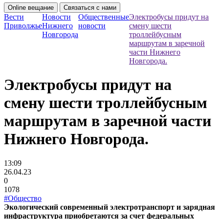
Online вещание
Связаться с нами
Вести
Новости
Общественные
Электробусы придут на
Приволжье
Нижнего
новости
смену шести
Новгорода
троллейбусным
маршрутам в заречной
части Нижнего
Новгорода.
Электробусы придут на
смену шести троллейбусным
маршрутам в заречной части
Нижнего Новгорода.
13:09
26.04.23
0
1078
#Общество
Экологический современный электротранспорт и зарядная
инфраструктура приобретаются за счет федеральных