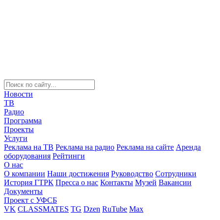
Новости
ТВ
Радио
Программа
Проекты
Услуги
Реклама на ТВ
Реклама на радио
Реклама на сайте
Аренда
оборудования
Рейтинги
О нас
О компании
Наши достижения
Руководство
Сотрудники
История ГТРК
Пресса о нас
Контакты
Музей
Вакансии
Документы
Проект с УФСБ
VK
CLASSMATES
TG
Dzen
RuTube
Max