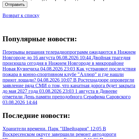
Отправить
Возврат к списку
Популярные новости:
Перерывы вещания телерадиопрограмм ожидаются в Нижнем
Новгороде до 16 августа
06.08.2026 10:44
Двойная трагедия
произошла сегодня в Нижнем Новгороде в микрорайоне
Новая Кузнечиха
04.08.2026 23:03
Как устраняют последствия
пожара в конно-спортивном клубе "Аллюр" и где нашли
приют лошади?
04.08.2026 10:07
В Ростехнадзоре опровергли
заявление ряда СМИ о том, что канатная дорога будет закрыта
до мая 2027 года
03.08.2026 23:03
1 августа в Дивееве
отметили День памяти преподобного Серафима Саровского
03.08.2026 14:44
Последние новости:
Хранители времени. Парк "Швейцария"
12:05
В
Воскресенском округе завершили ремонт автодороги