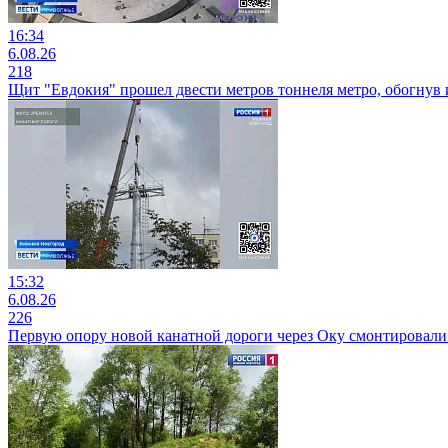
16:34
6.08.26
218
Щит "Евдокия" прошел двести метров тоннеля метро, обогнув
15:32
6.08.26
226
Первую опору новой канатной дороги через Оку смонтировали 