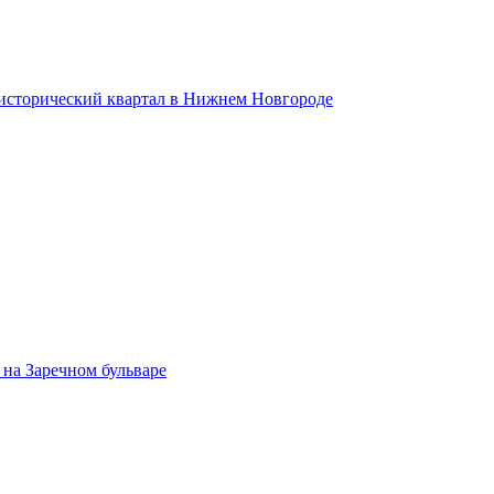
 исторический квартал в Нижнем Новгороде
на Заречном бульваре