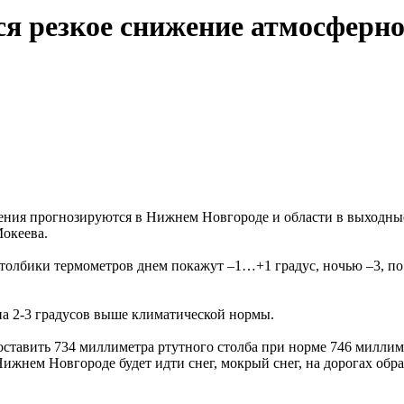
я резкое снижение атмосферно
ления прогнозируются в Нижнем Новгороде и области в выходны
океева.
столбики термометров днем покажут –1…+1 градус, ночью –3, п
на 2-3 градусов выше климатической нормы.
ставить 734 миллиметра ртутного столба при норме 746 миллимет
Нижнем Новгороде будет идти снег, мокрый снег, на дорогах обр