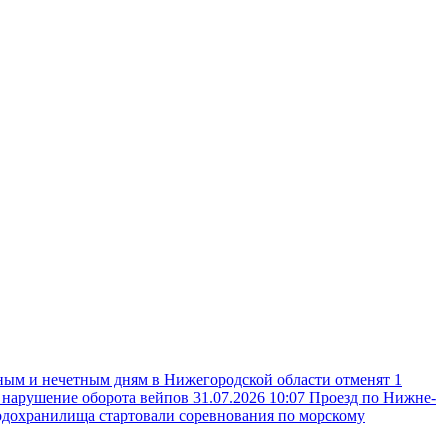
ным и нечетным дням в Нижегородской области отменят 1
а нарушение оборота вейпов
31.07.2026 10:07
Проезд по Нижне-
одохранилища стартовали соревнования по морскому