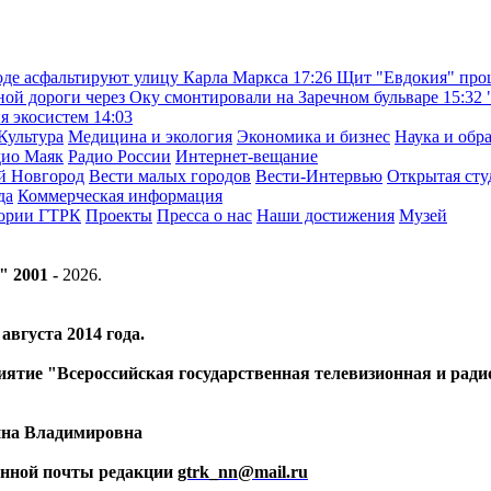
де асфальтируют улицу Карла Маркса
17:26
Щит "Евдокия" прош
ой дороги через Оку смонтировали на Заречном бульваре
15:32
ия экосистем
14:03
Культура
Медицина и экология
Экономика и бизнес
Наука и обр
дио Маяк
Радио России
Интернет-вещание
й Новгород
Вести малых городов
Вести-Интервью
Открытая сту
да
Коммерческая информация
тории ГТРК
Проекты
Пресса о нас
Наши достижения
Музей
" 2001 -
2026
.
вгуста 2014 года.
риятие "Всероссийская государственная телевизионная и ра
ина Владимировна
ронной почты редакции
gtrk_nn@mail.ru