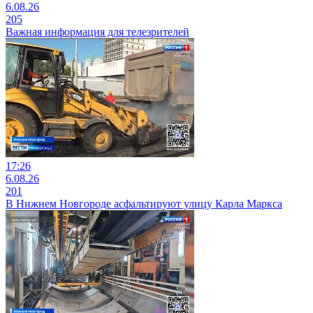
6.08.26
205
Важная информация для телезрителей
17:26
6.08.26
201
В Нижнем Новгороде асфальтируют улицу Карла Маркса