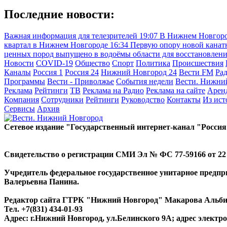
Последние новости:
Важная информация для телезрителей
19:07
В Нижнем Новгоро
квартал в Нижнем Новгороде
16:34
Первую опору новой канатн
ценных пород выпущено в водоёмы области для восстановлен
Новости
COVID-19
Общество
Спорт
Политика
Происшествия
Каналы
Россия 1
Россия 24
Нижний Новгород 24
Вести FM
Ра
Программы
Вести - Приволжье
События недели
Вести. Нижни
Реклама
Рейтинги
ТВ
Реклама на Радио
Реклама на сайте
Арен
Компания
Сотрудники
Рейтинги
Руководство
Контакты
Из ис
Сервисы
Архив
Сетевое издание "Государственный интернет-канал "Россия
Свидетельство о регистрации СМИ Эл № ФС 77-59166 от 22 а
Учредитель федеральное государственное унитарное предп
Валерьевна Панина.
Редактор сайта ГТРК "Нижний Новгород" Макарова Альб
Тел. +7(831) 434-01-93
Адрес: г.Нижний Новгород, ул.Белинского 9А; адрес элект