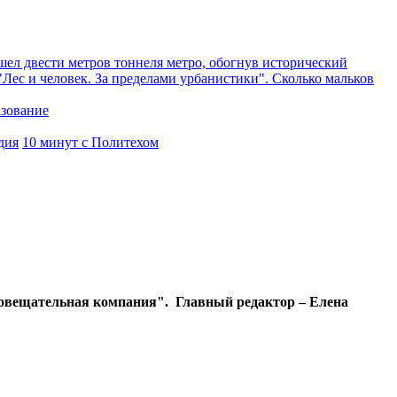
ел двести метров тоннеля метро, обогнув исторический
"Лес и человек. За пределами урбанистики". Сколько мальков
азование
дия
10 минут с Политехом
диовещательная компания". Главный редактор – Елена