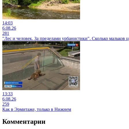
14:03
6.08.26
281
"Лес и человек. За пределами урбанистики". Сколько мальков
13:33
6.08.26
259
Как в Эрмитаже, только в Нижнем
Комментарии