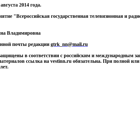
вгуста 2014 года.
риятие "Всероссийская государственная телевизионная и ра
ина Владимировна
ронной почты редакции
gtrk_nn@mail.ru
 защищены в соответствии с российским и международным за
материалов ссылка на vestinn.ru обязательна. При полной ил
лет.