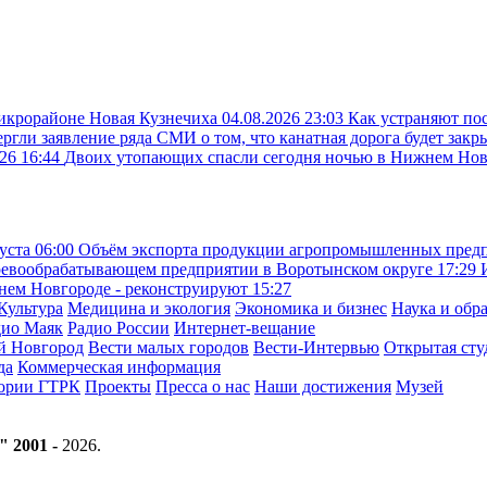
микрорайоне Новая Кузнечиха
04.08.2026 23:03
Как устраняют по
ргли заявление ряда СМИ о том, что канатная дорога будет закр
26 16:44
Двоих утопающих спасли сегодня ночью в Нижнем Но
густа
06:00
Объём экспорта продукции агропромышленных предпр
ревообрабатывающем предприятии в Воротынском округе
17:29
жнем Новгороде - реконструируют
15:27
Культура
Медицина и экология
Экономика и бизнес
Наука и обр
дио Маяк
Радио России
Интернет-вещание
й Новгород
Вести малых городов
Вести-Интервью
Открытая сту
да
Коммерческая информация
тории ГТРК
Проекты
Пресса о нас
Наши достижения
Музей
" 2001 -
2026
.