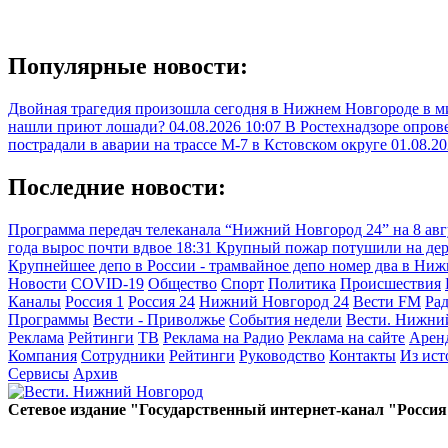
Популярные новости:
Двойная трагедия произошла сегодня в Нижнем Новгороде в 
нашли приют лошади?
04.08.2026 10:07
В Ростехнадзоре опрове
пострадали в аварии на трассе М-7 в Кстовском округе
01.08.20
Последние новости:
Программа передач телеканала “Нижний Новгород 24” на 8 ав
года вырос почти вдвое
18:31
Крупный пожар потушили на де
Крупнейшее депо в России - трамвайное депо номер два в Ни
Новости
COVID-19
Общество
Спорт
Политика
Происшествия
Каналы
Россия 1
Россия 24
Нижний Новгород 24
Вести FM
Ра
Программы
Вести - Приволжье
События недели
Вести. Нижни
Реклама
Рейтинги
ТВ
Реклама на Радио
Реклама на сайте
Арен
Компания
Сотрудники
Рейтинги
Руководство
Контакты
Из ис
Сервисы
Архив
Сетевое издание "Государственный интернет-канал "Россия