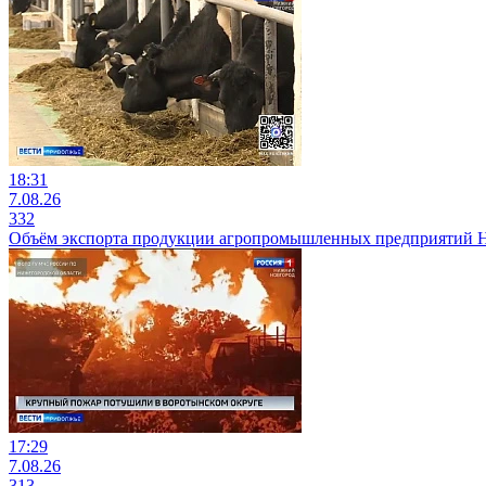
18:31
7.08.26
332
Объём экспорта продукции агропромышленных предприятий Ниж
17:29
7.08.26
313