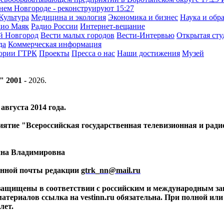
жнем Новгороде - реконструируют
15:27
Культура
Медицина и экология
Экономика и бизнес
Наука и обр
дио Маяк
Радио России
Интернет-вещание
й Новгород
Вести малых городов
Вести-Интервью
Открытая сту
да
Коммерческая информация
тории ГТРК
Проекты
Пресса о нас
Наши достижения
Музей
" 2001 -
2026
.
вгуста 2014 года.
риятие "Всероссийская государственная телевизионная и ра
ина Владимировна
ронной почты редакции
gtrk_nn@mail.ru
 защищены в соответствии с российским и международным за
материалов ссылка на vestinn.ru обязательна. При полной ил
лет.