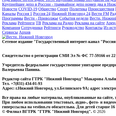
Крупнейшее депо в России - трамвайное депо номер два в Ни
Новости
COVID-19
Общество
Спорт
Политика
Происшествия
Каналы
Россия 1
Россия 24
Нижний Новгород 24
Вести FM
Ра
Программы
Вести - Приволжье
События недели
Вести. Нижни
Реклама
Рейтинги
ТВ
Реклама на Радио
Реклама на сайте
Арен
Компания
Сотрудники
Рейтинги
Руководство
Контакты
Из ис
Сервисы
Архив
Сетевое издание "Государственный интернет-канал "Россия
Свидетельство о регистрации СМИ Эл № ФС 77-59166 от 22 а
Учредитель федеральное государственное унитарное предп
Валерьевна Панина.
Редактор сайта ГТРК "Нижний Новгород" Макарова Альб
Тел. +7(831) 434-01-93
Адрес: г.Нижний Новгород, ул.Белинского 9А; адрес элект
Все права на любые материалы, опубликованные на сайте,
При любом использовании текстовых, аудио-, фото- и видео
гиперссылка на vestinn.ru обязательна. Для детей старше 16 
© Филиал ВГТРК "ГТРК "Нижний Новгород". ©
2026