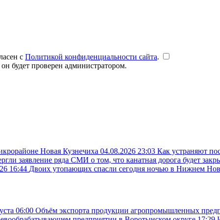
ласен с
Политикой конфиденциальности сайта
.
 он будет проверен администратором.
микрорайоне Новая Кузнечиха
04.08.2026 23:03
Как устраняют по
ргли заявление ряда СМИ о том, что канатная дорога будет закр
26 16:44
Двоих утопающих спасли сегодня ночью в Нижнем Но
густа
06:00
Объём экспорта продукции агропромышленных предпр
ревообрабатывающем предприятии в Воротынском округе
17:29