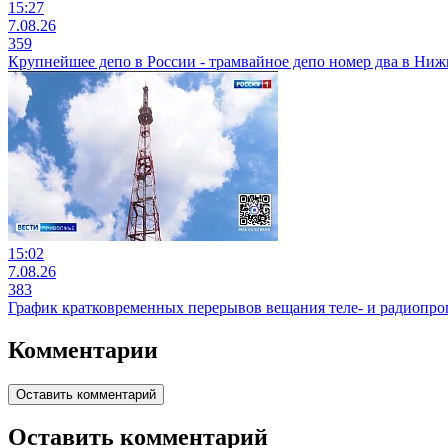
15:27
7.08.26
359
Крупнейшее депо в России - трамвайное депо номер два в Ни
15:02
7.08.26
383
График кратковременных перерывов вещания теле- и радиопр
Комментарии
Оставить комментарий
Оставить комментарий