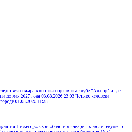
следствия пожара в конно-спортивном клубе "Аллюр" и где
ыта до мая 2027 года
03.08.2026 23:03
Четыре человека
вгороде
01.08.2026 11:28
иятий Нижегородской области в январе – в июле текущего
Информация для нижегородских автомобилистов
16:31