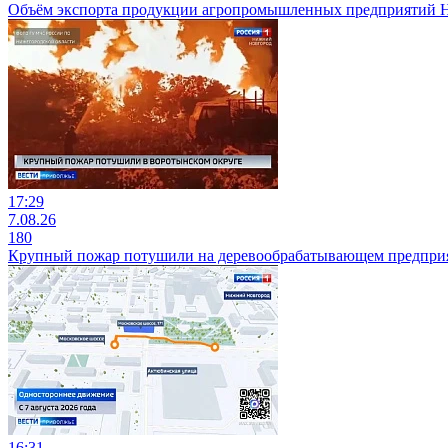
Объём экспорта продукции агропромышленных предприятий Ниж
17:29
7.08.26
180
Крупный пожар потушили на деревообрабатывающем предприя
16:31