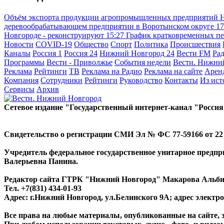
Объём экспорта продукции агропромышленных предприятий Ни
деревообрабатывающем предприятии в Воротынском округе
17
Новгороде - реконструируют
15:27
График кратковременных пе
Новости
COVID-19
Общество
Спорт
Политика
Происшествия
Каналы
Россия 1
Россия 24
Нижний Новгород 24
Вести FM
Ра
Программы
Вести - Приволжье
События недели
Вести. Нижни
Реклама
Рейтинги
ТВ
Реклама на Радио
Реклама на сайте
Арен
Компания
Сотрудники
Рейтинги
Руководство
Контакты
Из ис
Сервисы
Архив
Сетевое издание "Государственный интернет-канал "Россия
Свидетельство о регистрации СМИ Эл № ФС 77-59166 от 22 а
Учредитель федеральное государственное унитарное предп
Валерьевна Панина.
Редактор сайта ГТРК "Нижний Новгород" Макарова Альб
Тел. +7(831) 434-01-93
Адрес: г.Нижний Новгород, ул.Белинского 9А; адрес элект
Все права на любые материалы, опубликованные на сайте,