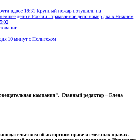
очти вдвое
18:31
Крупный пожар потушили на
нейшее депо в России - трамвайное депо номер два в Нижнем
5:02
азование
дия
10 минут с Политехом
диовещательная компания". Главный редактор – Елена
конодательством об авторском праве и смежных правах.