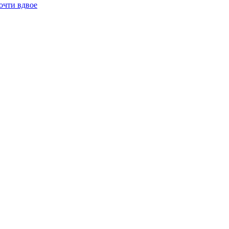
очти вдвое