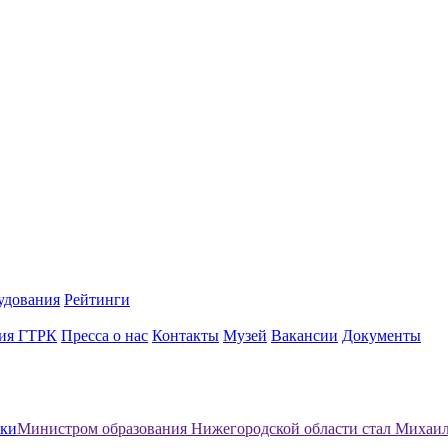
удования
Рейтинги
ия ГТРК
Пресса о нас
Контакты
Музей
Вакансии
Документы
ики
Министром образования Нижегородской области стал Михаи