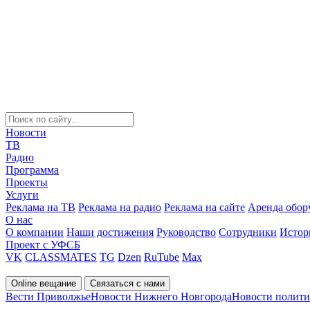
Новости
ТВ
Радио
Программа
Проекты
Услуги
Реклама на ТВ
Реклама на радио
Реклама на сайте
Аренда обор
О нас
О компании
Наши достижения
Руководство
Сотрудники
Истор
Проект с УФСБ
VK
CLASSMATES
TG
Dzen
RuTube
Max
Online вещание
Связаться с нами
Вести Приволжье
Новости Нижнего Новгорода
Новости полит