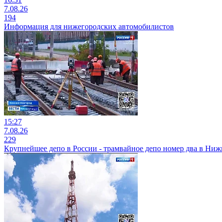
7.08.26
194
Информация для нижегородских автомобилистов
15:27
7.08.26
229
Крупнейшее депо в России - трамвайное депо номер два в Ни