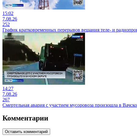
15:02
7.08.26
252
График кратковременных перерывов вещания теле- и радиопр
14:27
7.08.26
267
Смертельная авария с участием мусоровоза произошла в Вачск
Комментарии
Оставить комментарий