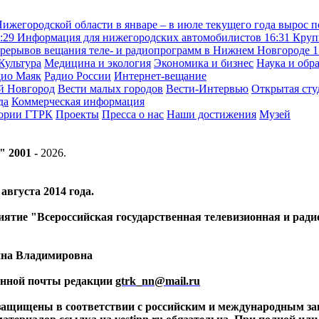
жегородской области в январе – в июле текущего года вырос п
:29
Информация для нижегородских автомобилистов
16:31
Круп
рерывов вещания теле- и радиопрограмм в Нижнем Новгороде
1
Культура
Медицина и экология
Экономика и бизнес
Наука и обр
дио Маяк
Радио России
Интернет-вещание
й Новгород
Вести малых городов
Вести-Интервью
Открытая сту
да
Коммерческая информация
тории ГТРК
Проекты
Пресса о нас
Наши достижения
Музей
" 2001 -
2026
.
вгуста 2014 года.
риятие "Всероссийская государственная телевизионная и ра
ина Владимировна
ронной почты редакции
gtrk_nn@mail.ru
 защищены в соответствии с российским и международным за