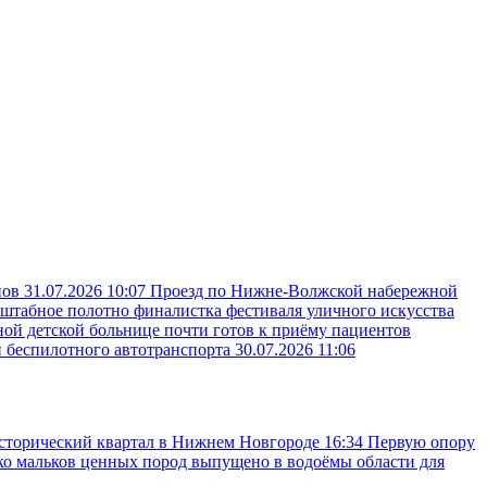
пов
31.07.2026 10:07
Проезд по Нижне-Волжской набережной
сштабное полотно финалистка фестиваля уличного искусства
ой детской больнице почти готов к приёму пациентов
и беспилотного автотранспорта
30.07.2026 11:06
исторический квартал в Нижнем Новгороде
16:34
Первую опору
ько мальков ценных пород выпущено в водоёмы области для