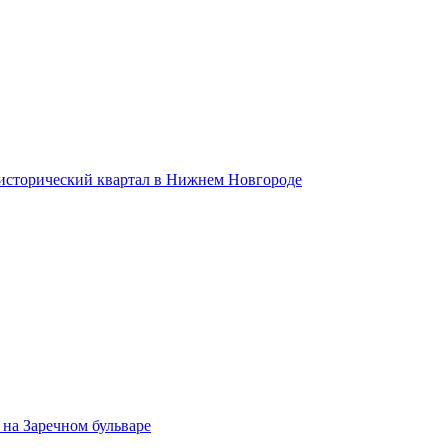
 исторический квартал в Нижнем Новгороде
на Заречном бульваре