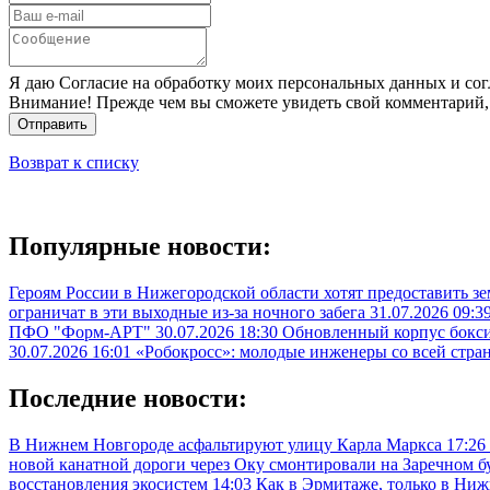
Я даю Согласие на обработку моих персональных данных и сог
Внимание! Прежде чем вы сможете увидеть свой комментарий,
Отправить
Возврат к списку
Популярные новости:
Героям России в Нижегородской области хотят предоставить з
ограничат в эти выходные из-за ночного забега
31.07.2026 09:3
ПФО "Форм-АРТ"
30.07.2026 18:30
Обновленный корпус бокси
30.07.2026 16:01
«Робокросс»: молодые инженеры со всей стра
Последние новости:
В Нижнем Новгороде асфальтируют улицу Карла Маркса
17:26
новой канатной дороги через Оку смонтировали на Заречном б
восстановления экосистем
14:03
Как в Эрмитаже, только в Ни