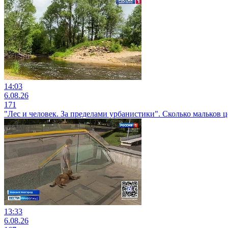
14:03
6.08.26
171
"Лес и человек. За пределами урбанистики". Сколько мальков
13:33
6.08.26