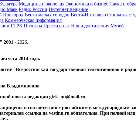
Культура
Медицина и экология
Экономика и бизнес
Наука и обр
дио Маяк
Радио России
Интернет-вещание
й Новгород
Вести малых городов
Вести-Интервью
Открытая сту
да
Коммерческая информация
тории ГТРК
Проекты
Пресса о нас
Наши достижения
Музей
" 2001 -
2026
.
вгуста 2014 года.
риятие "Всероссийская государственная телевизионная и ра
ина Владимировна
ронной почты редакции
gtrk_nn@mail.ru
 защищены в соответствии с российским и международным за
материалов ссылка на vestinn.ru обязательна. При полной ил
лет.