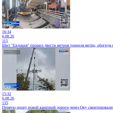
16:34
6.08.26
115
Щит "Евдокия" прошел двести метров тоннеля метро, обогнув
15:32
6.08.26
135
Первую опору новой канатной дороги через Оку смонтировали 