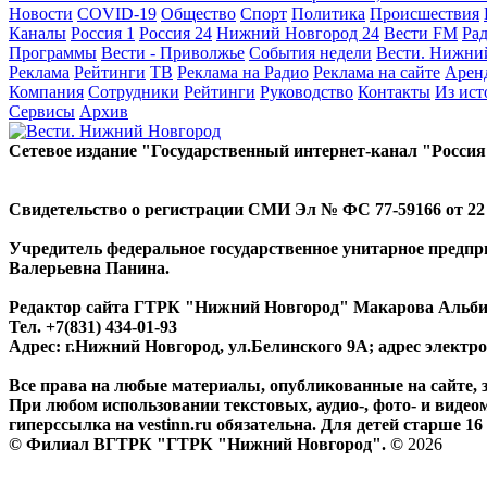
Новости
COVID-19
Общество
Спорт
Политика
Происшествия
Каналы
Россия 1
Россия 24
Нижний Новгород 24
Вести FM
Ра
Программы
Вести - Приволжье
События недели
Вести. Нижни
Реклама
Рейтинги
ТВ
Реклама на Радио
Реклама на сайте
Арен
Компания
Сотрудники
Рейтинги
Руководство
Контакты
Из ис
Сервисы
Архив
Сетевое издание "Государственный интернет-канал "Россия
Свидетельство о регистрации СМИ Эл № ФС 77-59166 от 22 а
Учредитель федеральное государственное унитарное предп
Валерьевна Панина.
Редактор сайта ГТРК "Нижний Новгород" Макарова Альб
Тел. +7(831) 434-01-93
Адрес: г.Нижний Новгород, ул.Белинского 9А; адрес элект
Все права на любые материалы, опубликованные на сайте,
При любом использовании текстовых, аудио-, фото- и видео
гиперссылка на vestinn.ru обязательна. Для детей старше 16 
© Филиал ВГТРК "ГТРК "Нижний Новгород". ©
2026