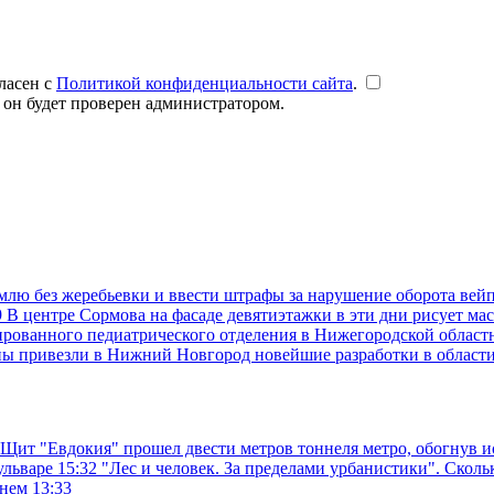
ласен с
Политикой конфиденциальности сайта
.
 он будет проверен администратором.
емлю без жеребьевки и ввести штрафы за нарушение оборота вей
9
В центре Сормова на фасаде девятиэтажки в эти дни рисует ма
рованного педиатрического отделения в Нижегородской областн
ны привезли в Нижний Новгород новейшие разработки в област
Щит "Евдокия" прошел двести метров тоннеля метро, обогнув 
ульваре
15:32
"Лес и человек. За пределами урбанистики". Скол
жнем
13:33