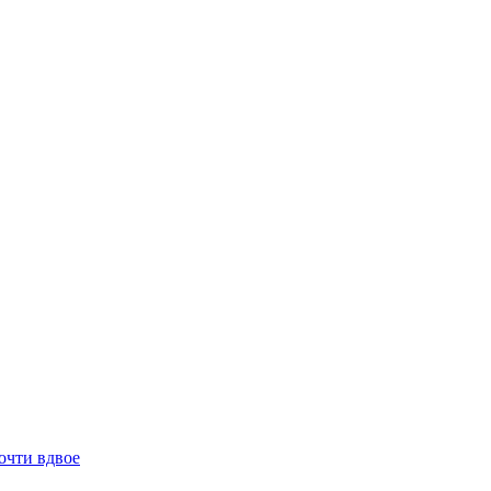
очти вдвое