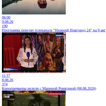
06:00
9.08.26
190
Программа передач телеканала “Нижний Новгород 24” на 9 авг
11:37
8.08.26
374
Кинопремьеры недели с Мариной Ревягиной (08.08.2026)