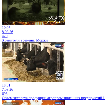
10:07
8.08.26
420
Хранители времени. Моржи
18:31
7.08.26
698
Объём экспорта продукции агропромышленных предприятий Ниж