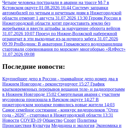
Четыре человека пострадали в аварии на трассе М-7 в
Кстовском округе
01.08.2026 16:44
Систему заправки
автомобилей по четным и нечетным дням в Нижегородской
области отменят 1 августа
31.07.2026 13:30
Героям России в
Нижегородской области хотят предоставить землю без
жеребьевки и ввести штрафы за нарушение оборота вейпов
31.07.2026 10:07
Проезд по Нижне-Волжской набережной
ограничат в эти выходные из-за ночного забега
31.07.2026
09:39
ProВодник: В акватории Горьковского водохранилища
стартовали соревнования по морскому многоборью «ЯлФест»
31.07.2026 09:08
Последние новости:
Крупнейшее депо в России - трамвайное депо номер два в
Нижнем Новгороде - реконструируют
15:27
График
кратковременных перерывов вещания теле- и радиопрограмм
в Нижнем Новгороде
15:02
Смертельная авария с участием
мусоровоза произошла в Вачском округе
14:27
В
нижегородском зоопарке появились новые жители
14:03
Самое семейное состязание - конкурс видеороликов "Отец
года - 2026" - стартовал в Нижегородской области
13:31
Новости
COVID-19
Общество
Спорт
Политика
Происшествия
Культура
Медицина и экология
Экономика и