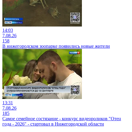
14:03
7.08.26
158
В нижегородском зоопарке появились новые жители
13:31
7.08.26
185
Самое семейное состязание - конкурс видеороликов "Отец
года - 2026" - стартовал в Нижегородской области