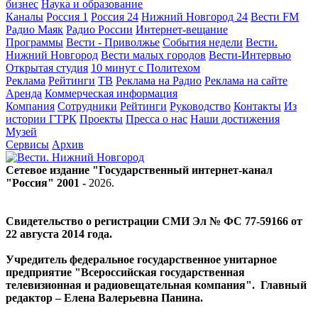
бизнес
Наука и образование
Каналы
Россия 1
Россия 24
Нижний Новгород 24
Вести FM
Радио Маяк
Радио России
Интернет-вещание
Программы
Вести - Приволжье
События недели
Вести.
Нижний Новгород
Вести малых городов
Вести-Интервью
Открытая студия
10 минут с Политехом
Реклама
Рейтинги
ТВ
Реклама на Радио
Реклама на сайте
Аренда
Коммерческая информация
Компания
Сотрудники
Рейтинги
Руководство
Контакты
Из
истории ГТРК
Проекты
Пресса о нас
Наши достижения
Музей
Сервисы
Архив
Сетевое издание "Государственный интернет-канал
"Россия" 2001 -
2026
.
Свидетельство о регистрации СМИ Эл № ФС 77-59166 от
22 августа 2014 года.
Учредитель федеральное государственное унитарное
предприятие "Всероссийская государственная
телевизионная и радиовещательная компания". Главный
редактор – Елена Валерьевна Панина.