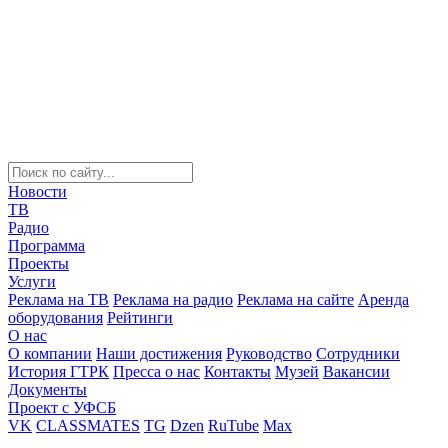
Новости
ТВ
Радио
Программа
Проекты
Услуги
Реклама на ТВ
Реклама на радио
Реклама на сайте
Аренда
оборудования
Рейтинги
О нас
О компании
Наши достижения
Руководство
Сотрудники
История ГТРК
Пресса о нас
Контакты
Музей
Вакансии
Документы
Проект с УФСБ
VK
CLASSMATES
TG
Dzen
RuTube
Max