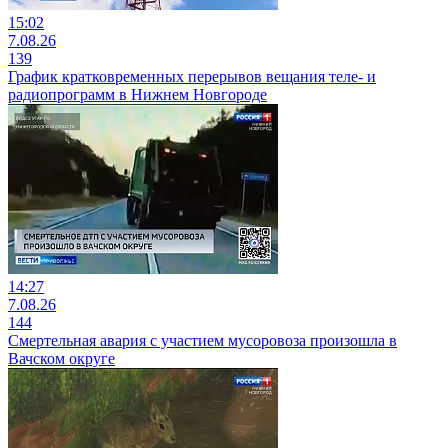
15:02
7.08.26
139
График кратковременных перерывов вещания теле- и
радиопрограмм в Нижнем Новгороде
14:27
7.08.26
144
Смертельная авария с участием мусоровоза произошла в
Вачском округе