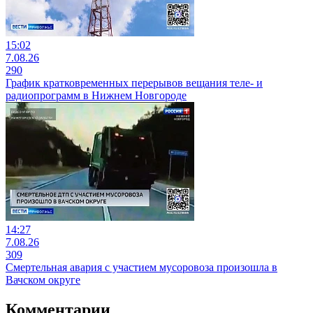
15:02
7.08.26
290
График кратковременных перерывов вещания теле- и
радиопрограмм в Нижнем Новгороде
14:27
7.08.26
309
Смертельная авария с участием мусоровоза произошла в
Вачском округе
Комментарии