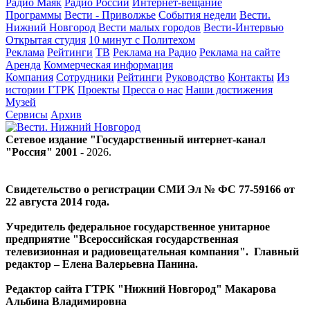
Радио Маяк
Радио России
Интернет-вещание
Программы
Вести - Приволжье
События недели
Вести.
Нижний Новгород
Вести малых городов
Вести-Интервью
Открытая студия
10 минут с Политехом
Реклама
Рейтинги
ТВ
Реклама на Радио
Реклама на сайте
Аренда
Коммерческая информация
Компания
Сотрудники
Рейтинги
Руководство
Контакты
Из
истории ГТРК
Проекты
Пресса о нас
Наши достижения
Музей
Сервисы
Архив
Сетевое издание "Государственный интернет-канал
"Россия" 2001 -
2026
.
Свидетельство о регистрации СМИ Эл № ФС 77-59166 от
22 августа 2014 года.
Учредитель федеральное государственное унитарное
предприятие "Всероссийская государственная
телевизионная и радиовещательная компания". Главный
редактор – Елена Валерьевна Панина.
Редактор сайта ГТРК "Нижний Новгород" Макарова
Альбина Владимировна