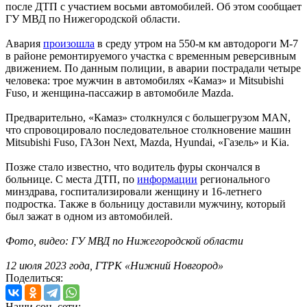
после ДТП с участием восьми автомобилей. Об этом сообщает
ГУ МВД по Нижегородской области.
Авария
произошла
в среду утром на 550-м км автодороги М-7
в районе ремонтируемого участка с временным реверсивным
движением. По данным полиции, в аварии пострадали четыре
человека: трое мужчин в автомобилях «Камаз» и Mitsubishi
Fuso, и женщина-пассажир в автомобиле Mazda.
Предварительно, «Камаз» столкнулся с большегрузом MAN,
что спровоцировало последовательное столкновение машин
Mitsubishi Fuso, ГАЗон Next, Mazda, Hyundai, «Газель» и Kia.
Позже стало известно, что водитель фуры скончался в
больнице. С места ДТП, по
информации
регионального
минздрава, госпитализировали женщину и 16-летнего
подростка. Также в больницу доставили мужчину, который
был зажат в одном из автомобилей.
Фото, видео: ГУ МВД по Нижегородской области
12 июля 2023 года, ГТРК «Нижний Новгород»
Поделиться:
Наши соц. сети: