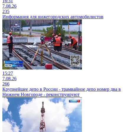
16:31
7.08.26
235
Информация для нижегородских автомобилистов
15:27
7.08.26
266
Крупнейшее депо в России - трамвайное депо номер два в
Нижнем Новгороде - реконструируют