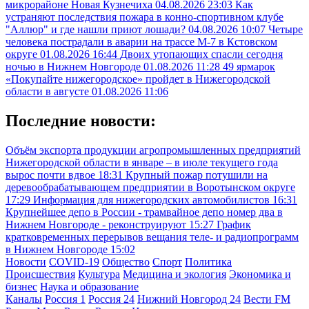
микрорайоне Новая Кузнечиха
04.08.2026 23:03
Как
устраняют последствия пожара в конно-спортивном клубе
"Аллюр" и где нашли приют лошади?
04.08.2026 10:07
Четыре
человека пострадали в аварии на трассе М-7 в Кстовском
округе
01.08.2026 16:44
Двоих утопающих спасли сегодня
ночью в Нижнем Новгороде
01.08.2026 11:28
49 ярмарок
«Покупайте нижегородское» пройдет в Нижегородской
области в августе
01.08.2026 11:06
Последние новости:
Объём экспорта продукции агропромышленных предприятий
Нижегородской области в январе – в июле текущего года
вырос почти вдвое
18:31
Крупный пожар потушили на
деревообрабатывающем предприятии в Воротынском округе
17:29
Информация для нижегородских автомобилистов
16:31
Крупнейшее депо в России - трамвайное депо номер два в
Нижнем Новгороде - реконструируют
15:27
График
кратковременных перерывов вещания теле- и радиопрограмм
в Нижнем Новгороде
15:02
Новости
COVID-19
Общество
Спорт
Политика
Происшествия
Культура
Медицина и экология
Экономика и
бизнес
Наука и образование
Каналы
Россия 1
Россия 24
Нижний Новгород 24
Вести FM