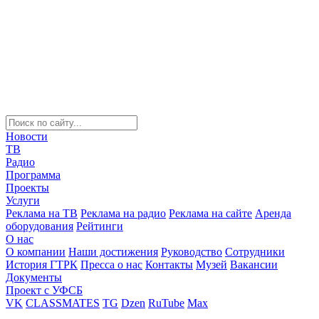
Новости
ТВ
Радио
Программа
Проекты
Услуги
Реклама на ТВ
Реклама на радио
Реклама на сайте
Аренда
оборудования
Рейтинги
О нас
О компании
Наши достижения
Руководство
Сотрудники
История ГТРК
Пресса о нас
Контакты
Музей
Вакансии
Документы
Проект с УФСБ
VK
CLASSMATES
TG
Dzen
RuTube
Max