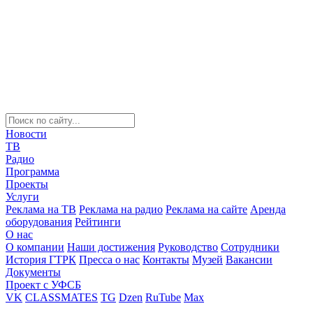
Новости
ТВ
Радио
Программа
Проекты
Услуги
Реклама на ТВ
Реклама на радио
Реклама на сайте
Аренда
оборудования
Рейтинги
О нас
О компании
Наши достижения
Руководство
Сотрудники
История ГТРК
Пресса о нас
Контакты
Музей
Вакансии
Документы
Проект с УФСБ
VK
CLASSMATES
TG
Dzen
RuTube
Max