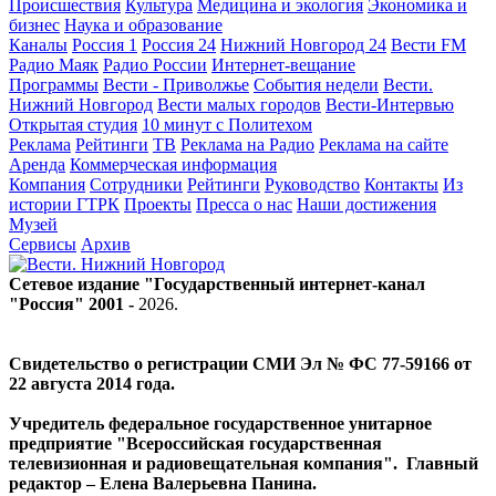
Происшествия
Культура
Медицина и экология
Экономика и
бизнес
Наука и образование
Каналы
Россия 1
Россия 24
Нижний Новгород 24
Вести FM
Радио Маяк
Радио России
Интернет-вещание
Программы
Вести - Приволжье
События недели
Вести.
Нижний Новгород
Вести малых городов
Вести-Интервью
Открытая студия
10 минут с Политехом
Реклама
Рейтинги
ТВ
Реклама на Радио
Реклама на сайте
Аренда
Коммерческая информация
Компания
Сотрудники
Рейтинги
Руководство
Контакты
Из
истории ГТРК
Проекты
Пресса о нас
Наши достижения
Музей
Сервисы
Архив
Сетевое издание "Государственный интернет-канал
"Россия" 2001 -
2026
.
Свидетельство о регистрации СМИ Эл № ФС 77-59166 от
22 августа 2014 года.
Учредитель федеральное государственное унитарное
предприятие "Всероссийская государственная
телевизионная и радиовещательная компания". Главный
редактор – Елена Валерьевна Панина.