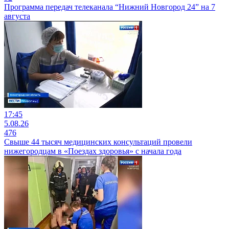
Программа передач телеканала “Нижний Новгород 24” на 7
августа
17:45
5.08.26
476
Свыше 44 тысяч медицинских консультаций провели
нижегородцам в «Поездах здоровья» с начала года