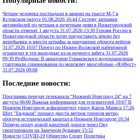
Популярные новости:
Четыре человека пострадали в аварии на трассе М-7 в
Кстовском округе
01.08.2026 16:44
Систему заправки
автомобилей по четным и нечетным дням в Нижегородской
области отменят 1 августа
31.07.2026 13:30
Героям России в
Нижегородской области хотят предоставить землю без
жеребьевки и ввести штрафы за нарушение оборота вейпов
31.07.2026 10:07
Проезд по Нижне-Волжской набережной
ограничат в эти выходные из-за ночного забега
31.07.2026
09:39
ProВодник: В акватории Горьковского водохранилища
стартовали соревнования по морскому многоборью «ЯлФест»
31.07.2026 09:08
Последние новости:
Программа передач телеканала “Нижний Новгород 24” на 7
августа
06:00
Важная информация для телезрителей
19:07
В
Нижнем Новгороде асфальтируют улицу Карла Маркса
17:26
Щит "Евдокия" прошел двести метров тоннеля метро,
обогнув исторический квартал в Нижнем Новгороде
16:34
Первую опору новой канатной дороги через Оку
смонтировали на Заречном бульваре
15:32
Новости
COVID-19
Общество
Спорт
Политика