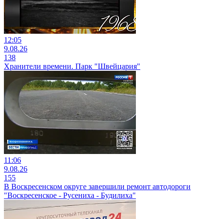
12:05
9.08.26
138
Хранители времени. Парк "Швейцария"
11:06
9.08.26
155
В Воскресенском округе завершили ремонт автодороги
"Воскресенское - Русениха - Будилиха"