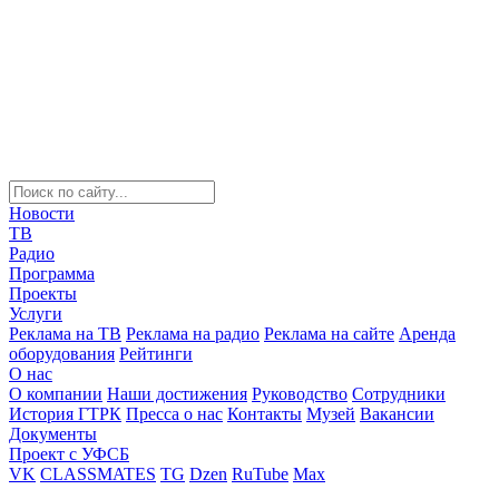
Новости
ТВ
Радио
Программа
Проекты
Услуги
Реклама на ТВ
Реклама на радио
Реклама на сайте
Аренда
оборудования
Рейтинги
О нас
О компании
Наши достижения
Руководство
Сотрудники
История ГТРК
Пресса о нас
Контакты
Музей
Вакансии
Документы
Проект с УФСБ
VK
CLASSMATES
TG
Dzen
RuTube
Max