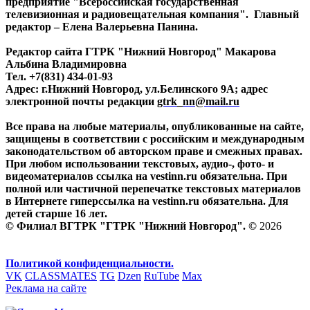
предприятие "Всероссийская государственная
телевизионная и радиовещательная компания". Главный
редактор – Елена Валерьевна Панина.
Редактор сайта ГТРК "Нижний Новгород" Макарова
Альбина Владимировна
Тел. +7(831) 434-01-93
Адрес: г.Нижний Новгород, ул.Белинского 9А; адрес
электронной почты редакции
gtrk_nn@mail.ru
Все права на любые материалы, опубликованные на сайте,
защищены в соответствии с российским и международным
законодательством об авторском праве и смежных правах.
При любом использовании текстовых, аудио-, фото- и
видеоматериалов ссылка на vestinn.ru обязательна. При
полной или частичной перепечатке текстовых материалов
в Интернете гиперссылка на vestinn.ru обязательна. Для
детей старше 16 лет.
© Филиал ВГТРК "ГТРК "Нижний Новгород". ©
2026
Политикой конфиденциальности.
VK
CLASSMATES
TG
Dzen
RuTube
Max
Реклама на сайте