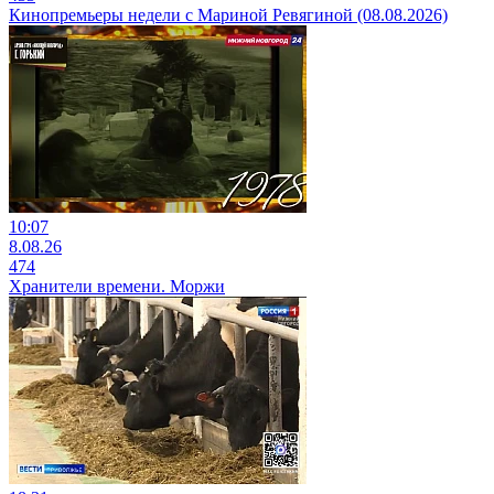
Кинопремьеры недели с Мариной Ревягиной (08.08.2026)
10:07
8.08.26
474
Хранители времени. Моржи