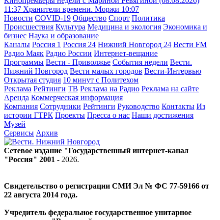
Кинопремьеры недели с Мариной Ревягиной (08.08.2026)
11:37
Хранители времени. Моржи
10:07
Новости
COVID-19
Общество
Спорт
Политика
Происшествия
Культура
Медицина и экология
Экономика и
бизнес
Наука и образование
Каналы
Россия 1
Россия 24
Нижний Новгород 24
Вести FM
Радио Маяк
Радио России
Интернет-вещание
Программы
Вести - Приволжье
События недели
Вести.
Нижний Новгород
Вести малых городов
Вести-Интервью
Открытая студия
10 минут с Политехом
Реклама
Рейтинги
ТВ
Реклама на Радио
Реклама на сайте
Аренда
Коммерческая информация
Компания
Сотрудники
Рейтинги
Руководство
Контакты
Из
истории ГТРК
Проекты
Пресса о нас
Наши достижения
Музей
Сервисы
Архив
Сетевое издание "Государственный интернет-канал
"Россия" 2001 -
2026
.
Свидетельство о регистрации СМИ Эл № ФС 77-59166 от
22 августа 2014 года.
Учредитель федеральное государственное унитарное