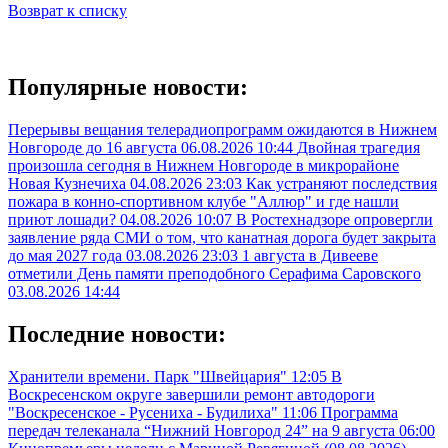
Возврат к списку
Популярные новости:
Перерывы вещания телерадиопрограмм ожидаются в Нижнем
Новгороде до 16 августа
06.08.2026 10:44
Двойная трагедия
произошла сегодня в Нижнем Новгороде в микрорайоне
Новая Кузнечиха
04.08.2026 23:03
Как устраняют последствия
пожара в конно-спортивном клубе "Аллюр" и где нашли
приют лошади?
04.08.2026 10:07
В Ростехнадзоре опровергли
заявление ряда СМИ о том, что канатная дорога будет закрыта
до мая 2027 года
03.08.2026 23:03
1 августа в Дивееве
отметили День памяти преподобного Серафима Саровского
03.08.2026 14:44
Последние новости:
Хранители времени. Парк "Швейцария"
12:05
В
Воскресенском округе завершили ремонт автодороги
"Воскресенское - Русениха - Будилиха"
11:06
Программа
передач телеканала “Нижний Новгород 24” на 9 августа
06:00