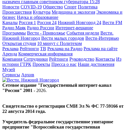
назначен главным советником губернатора
15:28
Новости
COVID-19
Общество
Спорт
Политика
Происшествия
Культура
Медицина и экология
Экономика и
бизнес
Наука и образование
Каналы
Россия 1
Россия 24
Нижний Новгород 24
Вести FM
Радио Маяк
Радио России
Интернет-вещание
Программы
Вести - Приволжье
События недели
Вести.
Нижний Новгород
Вести малых городов
Вести-Интервью
Открытая студия
10 минут с Политехом
Реклама
Рейтинги
ТВ
Реклама на Радио
Реклама на сайте
Аренда
Коммерческая информация
Компания
Сотрудники
Рейтинги
Руководство
Контакты
Из
истории ГТРК
Проекты
Пресса о нас
Наши достижения
Музей
Сервисы
Архив
Сетевое издание "Государственный интернет-канал
"Россия" 2001 -
2026
.
Свидетельство о регистрации СМИ Эл № ФС 77-59166 от
22 августа 2014 года.
Учредитель федеральное государственное унитарное
предприятие "Всероссийская государственная