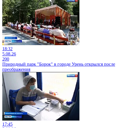
18:32
5.08.26
200
Природный парк "Борок" в городе Урень открылся после
преображения
17:45