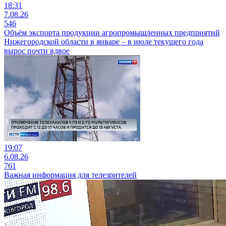
18:31
7.08.26
546
Объём экспорта продукции агропромышленных предприятий
Нижегородской области в январе – в июле текущего года
вырос почти вдвое
19:07
6.08.26
761
Важная информация для телезрителей