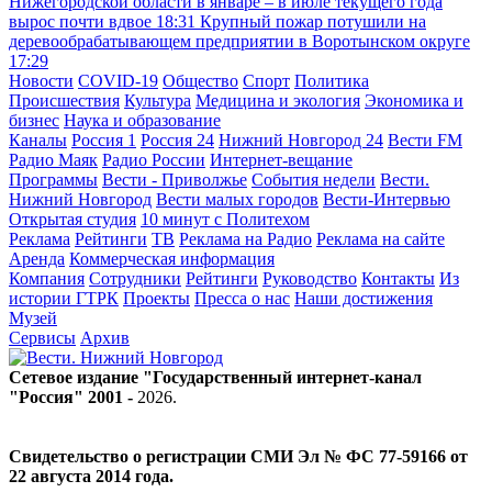
Нижегородской области в январе – в июле текущего года
вырос почти вдвое
18:31
Крупный пожар потушили на
деревообрабатывающем предприятии в Воротынском округе
17:29
Новости
COVID-19
Общество
Спорт
Политика
Происшествия
Культура
Медицина и экология
Экономика и
бизнес
Наука и образование
Каналы
Россия 1
Россия 24
Нижний Новгород 24
Вести FM
Радио Маяк
Радио России
Интернет-вещание
Программы
Вести - Приволжье
События недели
Вести.
Нижний Новгород
Вести малых городов
Вести-Интервью
Открытая студия
10 минут с Политехом
Реклама
Рейтинги
ТВ
Реклама на Радио
Реклама на сайте
Аренда
Коммерческая информация
Компания
Сотрудники
Рейтинги
Руководство
Контакты
Из
истории ГТРК
Проекты
Пресса о нас
Наши достижения
Музей
Сервисы
Архив
Сетевое издание "Государственный интернет-канал
"Россия" 2001 -
2026
.
Свидетельство о регистрации СМИ Эл № ФС 77-59166 от
22 августа 2014 года.