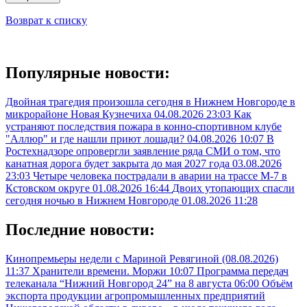
Возврат к списку
Популярные новости:
Двойная трагедия произошла сегодня в Нижнем Новгороде в
микрорайоне Новая Кузнечиха
04.08.2026 23:03
Как
устраняют последствия пожара в конно-спортивном клубе
"Аллюр" и где нашли приют лошади?
04.08.2026 10:07
В
Ростехнадзоре опровергли заявление ряда СМИ о том, что
канатная дорога будет закрыта до мая 2027 года
03.08.2026
23:03
Четыре человека пострадали в аварии на трассе М-7 в
Кстовском округе
01.08.2026 16:44
Двоих утопающих спасли
сегодня ночью в Нижнем Новгороде
01.08.2026 11:28
Последние новости:
Кинопремьеры недели с Мариной Ревягиной (08.08.2026)
11:37
Хранители времени. Моржи
10:07
Программа передач
телеканала “Нижний Новгород 24” на 8 августа
06:00
Объём
экспорта продукции агропромышленных предприятий