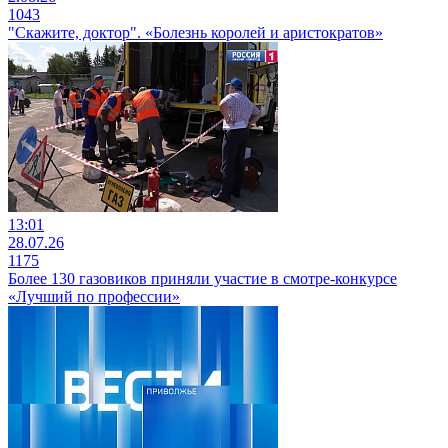
1043
"Скажите, доктор". «Болезнь королей и аристократов»
13:01
28.07.26
1175
Более 130 газовиков приняли участие в смотре-конкурсе
«Лучший по профессии»