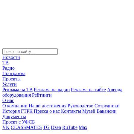
Новости
ТВ
Радио
Программа
Проекты
Услуги
Реклама на ТВ
Реклама на радио
Реклама на сайте
Аренда
оборудования
Рейтинги
О нас
О компании
Наши достижения
Руководство
Сотрудники
История ГТРК
Пресса о нас
Контакты
Музей
Вакансии
Документы
Проект с УФСБ
VK
CLASSMATES
TG
Dzen
RuTube
Max