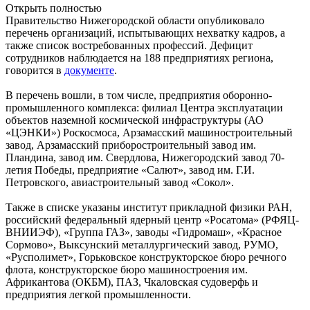
Открыть полностью
Правительство Нижегородской области опубликовало
перечень организаций, испытывающих нехватку кадров, а
также список востребованных профессий. Дефицит
сотрудников наблюдается на 188 предприятиях региона,
говорится в
документе
.
В перечень вошли, в том числе, предприятия оборонно-
промышленного комплекса: филиал Центра эксплуатации
объектов наземной космической инфраструктуры (АО
«ЦЭНКИ») Роскосмоса, Арзамасский машиностроительный
завод, Арзамасский приборостроительный завод им.
Пландина, завод им. Свердлова, Нижегородский завод 70-
летия Победы, предприятие «Салют», завод им. Г.И.
Петровского, авиастроительный завод «Сокол».
Также в списке указаны институт прикладной физики РАН,
российский федеральный ядерный центр «Росатома» (РФЯЦ-
ВНИИЭФ), «Группа ГАЗ», заводы «Гидромаш», «Красное
Сормово», Выксунский металлургический завод, РУМО,
«Русполимет», Горьковское конструкторское бюро речного
флота, конструкторское бюро машиностроения им.
Африкантова (ОКБМ), ПАЗ, Чкаловская судоверфь и
предприятия легкой промышленности.