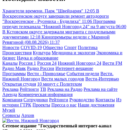
Хранители времени. Парк "Швейцария"
12:05
В
Воскресенском округе завершили ремонт автодороги
"Воскресенское - Русениха - Будилиха"
11:06
Программа
передач телеканала “Нижний Новгород 24” на 9 августа
06:00
В Кстовском округе задержали мигранта с поддельными
документами
12:18
Кинопремьеры недели с Мариной
Ревягиной (08.08.2026)
11:37
Новости
COVID-19
Общество
Спорт
Политика
Происшествия
Культура
Медицина и экология
Экономика и
бизнес
Наука и образование
Каналы
Россия 1
Россия 24
Нижний Новгород 24
Вести FM
Радио Маяк
Радио России
Интернет-вещание
Программы
Вести - Приволжье
События недели
Вести.
Нижний Новгород
Вести малых городов
Вести-Интервью
Открытая студия
10 минут с Политехом
Реклама
Рейтинги
ТВ
Реклама на Радио
Реклама на сайте
Аренда
Коммерческая информация
Компания
Сотрудники
Рейтинги
Руководство
Контакты
Из
истории ГТРК
Проекты
Пресса о нас
Наши достижения
Музей
Сервисы
Архив
Сетевое издание "Государственный интернет-канал