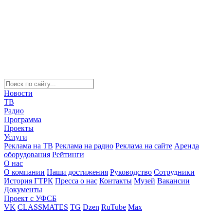
Новости
ТВ
Радио
Программа
Проекты
Услуги
Реклама на ТВ
Реклама на радио
Реклама на сайте
Аренда
оборудования
Рейтинги
О нас
О компании
Наши достижения
Руководство
Сотрудники
История ГТРК
Пресса о нас
Контакты
Музей
Вакансии
Документы
Проект с УФСБ
VK
CLASSMATES
TG
Dzen
RuTube
Max