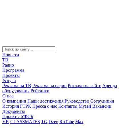
Новости
ТВ
Радио
Программа
Проекты
Услуги
Реклама на ТВ
Реклама на радио
Реклама на сайте
Аренда
оборудования
Рейтинги
О нас
О компании
Наши достижения
Руководство
Сотрудники
История ГТРК
Пресса о нас
Контакты
Музей
Вакансии
Документы
Проект с УФСБ
VK
CLASSMATES
TG
Dzen
RuTube
Max