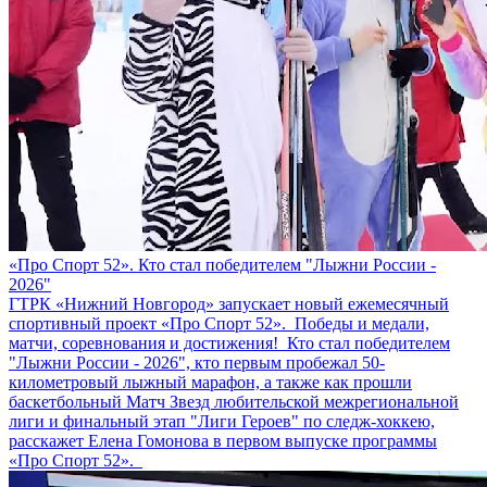
«Про Спорт 52». Кто стал победителем "Лыжни России -
2026"
ГТРК «Нижний Новгород» запускает новый ежемесячный
спортивный проект «Про Спорт 52». Победы и медали,
матчи, соревнования и достижения! Кто стал победителем
"Лыжни России - 2026", кто первым пробежал 50-
километровый лыжный марафон, а также как прошли
баскетбольный Матч Звезд любительской межрегиональной
лиги и финальный этап "Лиги Героев" по следж-хоккею,
расскажет Елена Гомонова в первом выпуске программы
«Про Спорт 52».