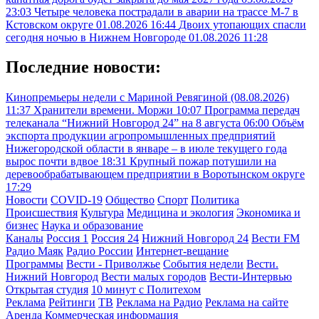
23:03
Четыре человека пострадали в аварии на трассе М-7 в
Кстовском округе
01.08.2026 16:44
Двоих утопающих спасли
сегодня ночью в Нижнем Новгороде
01.08.2026 11:28
Последние новости:
Кинопремьеры недели с Мариной Ревягиной (08.08.2026)
11:37
Хранители времени. Моржи
10:07
Программа передач
телеканала “Нижний Новгород 24” на 8 августа
06:00
Объём
экспорта продукции агропромышленных предприятий
Нижегородской области в январе – в июле текущего года
вырос почти вдвое
18:31
Крупный пожар потушили на
деревообрабатывающем предприятии в Воротынском округе
17:29
Новости
COVID-19
Общество
Спорт
Политика
Происшествия
Культура
Медицина и экология
Экономика и
бизнес
Наука и образование
Каналы
Россия 1
Россия 24
Нижний Новгород 24
Вести FM
Радио Маяк
Радио России
Интернет-вещание
Программы
Вести - Приволжье
События недели
Вести.
Нижний Новгород
Вести малых городов
Вести-Интервью
Открытая студия
10 минут с Политехом
Реклама
Рейтинги
ТВ
Реклама на Радио
Реклама на сайте
Аренда
Коммерческая информация