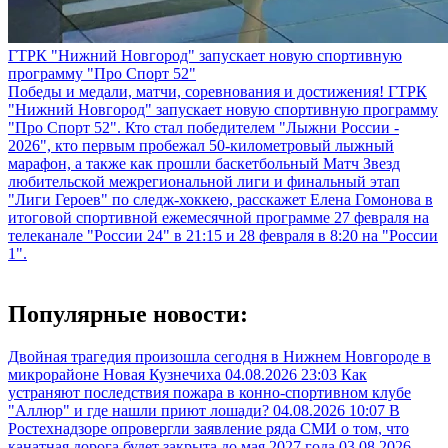
ГТРК "Нижний Новгород" запускает новую спортивную
программу "Про Спорт 52"
Победы и медали, матчи, соревнования и достижения! ГТРК
"Нижний Новгород" запускает новую спортивную программу
"Про Спорт 52". Кто стал победителем "Лыжни России -
2026", кто первым пробежал 50-километровый лыжный
марафон, а также как прошли баскетбольный Матч Звезд
любительской межрегиональной лиги и финальный этап
"Лиги Героев" по следж-хоккею, расскажет Елена Гомонова в
итоговой спортивной ежемесячной программе 27 февраля на
телеканале "России 24" в 21:15 и 28 февраля в 8:20 на "России
1".
Популярные новости:
Двойная трагедия произошла сегодня в Нижнем Новгороде в
микрорайоне Новая Кузнечиха
04.08.2026 23:03
Как
устраняют последствия пожара в конно-спортивном клубе
"Аллюр" и где нашли приют лошади?
04.08.2026 10:07
В
Ростехнадзоре опровергли заявление ряда СМИ о том, что
канатная дорога будет закрыта до мая 2027 года
03.08.2026