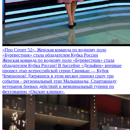
«Про Спорт 52». Женская команда по водному поло
«Буревестник» стала обладателем Кубка России
Женская команда по водному поло «Буревестник» стала
обладателем Кубка России! В бассейне «Дельфин» впервые
прошел этап всероссийской серии Свимкап — Кубок
Чемпионов! Дзержинск в этом месяце принял сразу три
события – региональный этап Малышиады, Спартакиаду
ветеранов боевых действий и мемориальный турнир по
фехтованию «Окские клинки».