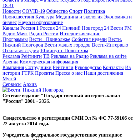
18:31
Новости
COVID-19
Общество
Спорт
Политика
Происшествия
Культура
Медицина и экология
Экономика и
бизнес
Наука и образование
Каналы
Россия 1
Россия 24
Нижний Новгород 24
Вести FM
Радио Маяк
Радио России
Интернет-вещание
Программы
Вести - Приволжье
События недели
Вести.
Нижний Новгород
Вести малых городов
Вести-Интервью
Открытая студия
10 минут с Политехом
Реклама
Рейтинги
ТВ
Реклама на Радио
Реклама на сайте
Аренда
Коммерческая информация
Компания
Сотрудники
Рейтинги
Руководство
Контакты
Из
истории ГТРК
Проекты
Пресса о нас
Наши достижения
Музей
Сервисы
Архив
Сетевое издание "Государственный интернет-канал
"Россия" 2001 -
2026
.
Свидетельство о регистрации СМИ Эл № ФС 77-59166 от
22 августа 2014 года.
Учредитель федеральное государственное унитарное