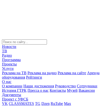
Новости
ТВ
Радио
Программа
Проекты
Услуги
Реклама на ТВ
Реклама на радио
Реклама на сайте
Аренда
оборудования
Рейтинги
О нас
О компании
Наши достижения
Руководство
Сотрудники
История ГТРК
Пресса о нас
Контакты
Музей
Вакансии
Документы
Проект с УФСБ
VK
CLASSMATES
TG
Dzen
RuTube
Max