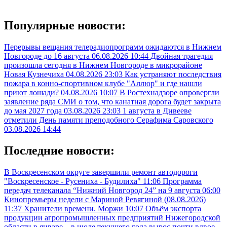
Популярные новости:
Перерывы вещания телерадиопрограмм ожидаются в Нижнем
Новгороде до 16 августа
06.08.2026 10:44
Двойная трагедия
произошла сегодня в Нижнем Новгороде в микрорайоне
Новая Кузнечиха
04.08.2026 23:03
Как устраняют последствия
пожара в конно-спортивном клубе "Аллюр" и где нашли
приют лошади?
04.08.2026 10:07
В Ростехнадзоре опровергли
заявление ряда СМИ о том, что канатная дорога будет закрыта
до мая 2027 года
03.08.2026 23:03
1 августа в Дивееве
отметили День памяти преподобного Серафима Саровского
03.08.2026 14:44
Последние новости:
В Воскресенском округе завершили ремонт автодороги
"Воскресенское - Русениха - Будилиха"
11:06
Программа
передач телеканала “Нижний Новгород 24” на 9 августа
06:00
Кинопремьеры недели с Мариной Ревягиной (08.08.2026)
11:37
Хранители времени. Моржи
10:07
Объём экспорта
продукции агропромышленных предприятий Нижегородской
области в январе – в июле текущего года вырос почти вдвое