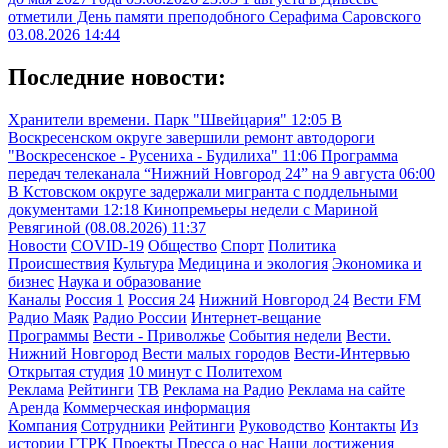
отметили День памяти преподобного Серафима Саровского
03.08.2026 14:44
Последние новости:
Хранители времени. Парк "Швейцария"
12:05
В
Воскресенском округе завершили ремонт автодороги
"Воскресенское - Русениха - Будилиха"
11:06
Программа
передач телеканала “Нижний Новгород 24” на 9 августа
06:00
В Кстовском округе задержали мигранта с поддельными
документами
12:18
Кинопремьеры недели с Мариной
Ревягиной (08.08.2026)
11:37
Новости
COVID-19
Общество
Спорт
Политика
Происшествия
Культура
Медицина и экология
Экономика и
бизнес
Наука и образование
Каналы
Россия 1
Россия 24
Нижний Новгород 24
Вести FM
Радио Маяк
Радио России
Интернет-вещание
Программы
Вести - Приволжье
События недели
Вести.
Нижний Новгород
Вести малых городов
Вести-Интервью
Открытая студия
10 минут с Политехом
Реклама
Рейтинги
ТВ
Реклама на Радио
Реклама на сайте
Аренда
Коммерческая информация
Компания
Сотрудники
Рейтинги
Руководство
Контакты
Из
истории ГТРК
Проекты
Пресса о нас
Наши достижения