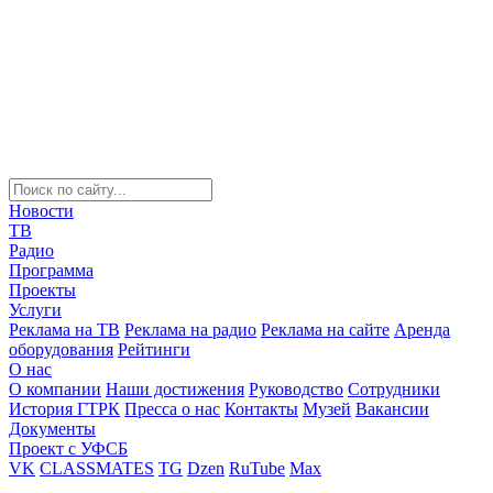
Новости
ТВ
Радио
Программа
Проекты
Услуги
Реклама на ТВ
Реклама на радио
Реклама на сайте
Аренда
оборудования
Рейтинги
О нас
О компании
Наши достижения
Руководство
Сотрудники
История ГТРК
Пресса о нас
Контакты
Музей
Вакансии
Документы
Проект с УФСБ
VK
CLASSMATES
TG
Dzen
RuTube
Max