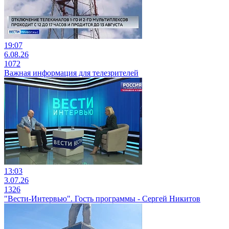
19:07
6.08.26
1072
Важная информация для телезрителей
13:03
3.07.26
1326
"Вести-Интервью". Гость программы - Сергей Никитов