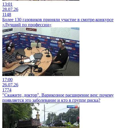
13:01
28.07.26
1148
Более 130 газовиков приняли участие в смотре-конкурсе
«Лучший по профессии»
17:00
26.07.26
1774
"Скажите, доктор". Варикозное расширение вен: почему
появляется это заболевание и кто в группе риска?