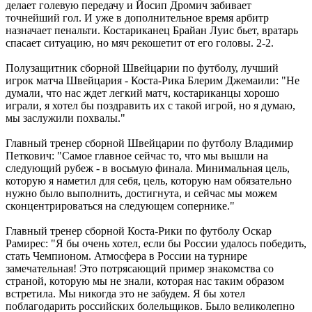
делает голевую передачу и Йосип Дромич забивает
точнейший гол. И уже в дополнительное время арбитр
назначает пенальти. Костариканец Брайан Луис бьет, вратарь
спасает ситуацию, но мяч рекошетит от его головы. 2-2.
Полузащитник сборной Швейцарии по футболу, лучший
игрок матча Швейцария - Коста-Рика Блерим Джемаили: "Не
думали, что нас ждет легкий матч, костариканцы хорошо
играли, я хотел бы поздравить их с такой игрой, но я думаю,
мы заслужили похвалы."
Главный тренер сборной Швейцарии по футболу Владимир
Петкович: "Самое главное сейчас то, что мы вышли на
следующий рубеж - в восьмую финала. Минимальная цель,
которую я наметил для себя, цель, которую нам обязательно
нужно было выполнить, достигнута, и сейчас мы можем
сконцентрироваться на следующем сопернике."
Главный тренер сборной Коста-Рики по футболу Оскар
Рамирес: "Я бы очень хотел, если бы России удалось победить,
стать Чемпионом. Атмосфера в России на турнире
замечательная! Это потрясающий пример знакомства со
страной, которую мы не знали, которая нас таким образом
встретила. Мы никогда это не забудем. Я бы хотел
поблагодарить российских болельщиков. Было великолепно