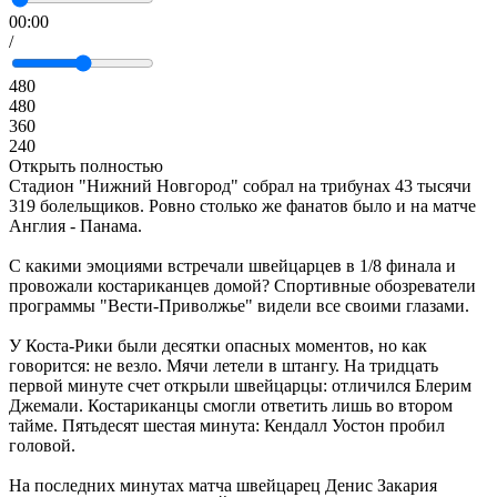
00:00
/
480
480
360
240
Открыть полностью
Стадион "Нижний Новгород" собрал на трибунах 43 тысячи
319 болельщиков. Ровно столько же фанатов было и на матче
Англия - Панама.
С какими эмоциями встречали швейцарцев в 1/8 финала и
провожали костариканцев домой? Спортивные обозреватели
программы "Вести-Приволжье" видели все своими глазами.
У Коста-Рики были десятки опасных моментов, но как
говорится: не везло. Мячи летели в штангу. На тридцать
первой минуте счет открыли швейцарцы: отличился Блерим
Джемали. Костариканцы смогли ответить лишь во втором
тайме. Пятьдесят шестая минута: Кендалл Уостон пробил
головой.
На последних минутах матча швейцарец Денис Закария