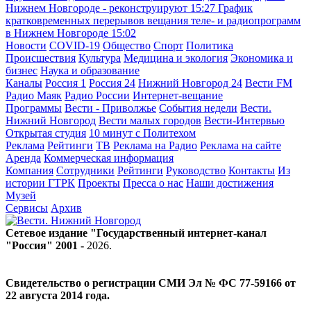
Нижнем Новгороде - реконструируют
15:27
График
кратковременных перерывов вещания теле- и радиопрограмм
в Нижнем Новгороде
15:02
Новости
COVID-19
Общество
Спорт
Политика
Происшествия
Культура
Медицина и экология
Экономика и
бизнес
Наука и образование
Каналы
Россия 1
Россия 24
Нижний Новгород 24
Вести FM
Радио Маяк
Радио России
Интернет-вещание
Программы
Вести - Приволжье
События недели
Вести.
Нижний Новгород
Вести малых городов
Вести-Интервью
Открытая студия
10 минут с Политехом
Реклама
Рейтинги
ТВ
Реклама на Радио
Реклама на сайте
Аренда
Коммерческая информация
Компания
Сотрудники
Рейтинги
Руководство
Контакты
Из
истории ГТРК
Проекты
Пресса о нас
Наши достижения
Музей
Сервисы
Архив
Сетевое издание "Государственный интернет-канал
"Россия" 2001 -
2026
.
Свидетельство о регистрации СМИ Эл № ФС 77-59166 от
22 августа 2014 года.