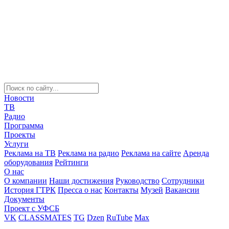
Новости
ТВ
Радио
Программа
Проекты
Услуги
Реклама на ТВ
Реклама на радио
Реклама на сайте
Аренда
оборудования
Рейтинги
О нас
О компании
Наши достижения
Руководство
Сотрудники
История ГТРК
Пресса о нас
Контакты
Музей
Вакансии
Документы
Проект с УФСБ
VK
CLASSMATES
TG
Dzen
RuTube
Max