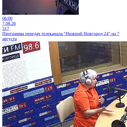
06:00
7.08.26
317
Программа передач телеканала “Нижний Новгород 24” на 7
августа