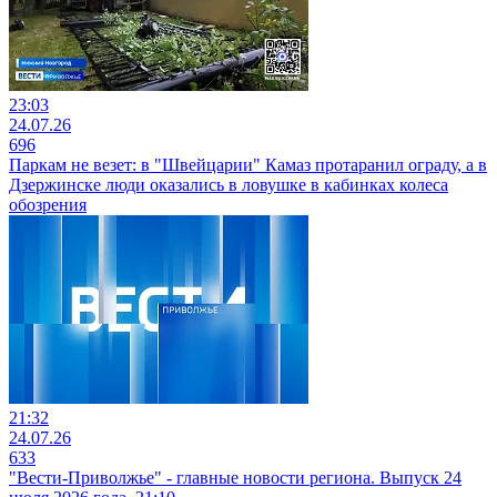
23:03
24.07.26
696
Паркам не везет: в "Швейцарии" Камаз протаранил ограду, а в
Дзержинске люди оказались в ловушке в кабинках колеса
обозрения
21:32
24.07.26
633
"Вести-Приволжье" - главные новости региона. Выпуск 24