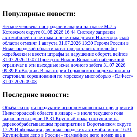
Популярные новости:
Четыре человека пострадали в аварии на трассе М-7 в
Кстовском округе
01.08.2026 16:44
Систему заправки
автомобилей по четным и нечетным дням в Нижегородской
области отменят 1 августа
31.07.2026 13:30
Героям России в
Нижегородской области хотят предоставить землю без
жеребьевки и ввести штрафы за нарушение оборота вейпов
31.07.2026 10:07
Проезд по Нижне-Волжской набережной
ограничат в эти выходные из-за ночного забега
31.07.2026
09:39
ProВодник: В акватории Горьковского водохранилища
стартовали соревнования по морскому многоборью «ЯлФест»
31.07.2026 09:08
Последние новости:
Объём экспорта продукции агропромышленных предприятий
Нижегородской области в январе – в июле текущего года
вырос почти вдвое
18:31
Крупный пожар потушили на
деревообрабатывающем предприятии в Воротынском округе
17:29
Информация для нижегородских автомобилистов
16:31
Крупнейшее депо в России - трамвайное депо номер два в