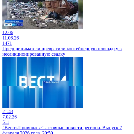
12:06
11.06.26
1471
Предприниматели превратили контейнерную площадку в
несанкционированную свалку
21:43
7.02.26
511
"Вести-Приволжье" - главные новости региона. Выпуск 7
февраля 2026 года, 20:50