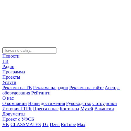
Новости
ТВ
Радио
Программа
Проекты
Услуги
Реклама на ТВ
Реклама на радио
Реклама на сайте
Аренда
оборудования
Рейтинги
О нас
О компании
Наши достижения
Руководство
Сотрудники
История ГТРК
Пресса о нас
Контакты
Музей
Вакансии
Документы
Проект с УФСБ
VK
CLASSMATES
TG
Dzen
RuTube
Max