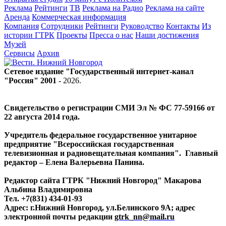
Реклама
Рейтинги
ТВ
Реклама на Радио
Реклама на сайте
Аренда
Коммерческая информация
Компания
Сотрудники
Рейтинги
Руководство
Контакты
Из
истории ГТРК
Проекты
Пресса о нас
Наши достижения
Музей
Сервисы
Архив
Сетевое издание "Государственный интернет-канал
"Россия" 2001 -
2026
.
Свидетельство о регистрации СМИ Эл № ФС 77-59166 от
22 августа 2014 года.
Учредитель федеральное государственное унитарное
предприятие "Всероссийская государственная
телевизионная и радиовещательная компания". Главный
редактор – Елена Валерьевна Панина.
Редактор сайта ГТРК "Нижний Новгород" Макарова
Альбина Владимировна
Тел. +7(831) 434-01-93
Адрес: г.Нижний Новгород, ул.Белинского 9А; адрес
электронной почты редакции
gtrk_nn@mail.ru