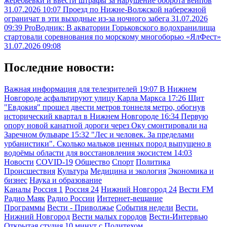
жеребьевки и ввести штрафы за нарушение оборота вейпов
31.07.2026 10:07
Проезд по Нижне-Волжской набережной
ограничат в эти выходные из-за ночного забега
31.07.2026
09:39
ProВодник: В акватории Горьковского водохранилища
стартовали соревнования по морскому многоборью «ЯлФест»
31.07.2026 09:08
Последние новости:
Важная информация для телезрителей
19:07
В Нижнем
Новгороде асфальтируют улицу Карла Маркса
17:26
Щит
"Евдокия" прошел двести метров тоннеля метро, обогнув
исторический квартал в Нижнем Новгороде
16:34
Первую
опору новой канатной дороги через Оку смонтировали на
Заречном бульваре
15:32
"Лес и человек. За пределами
урбанистики". Сколько мальков ценных пород выпущено в
водоёмы области для восстановления экосистем
14:03
Новости
COVID-19
Общество
Спорт
Политика
Происшествия
Культура
Медицина и экология
Экономика и
бизнес
Наука и образование
Каналы
Россия 1
Россия 24
Нижний Новгород 24
Вести FM
Радио Маяк
Радио России
Интернет-вещание
Программы
Вести - Приволжье
События недели
Вести.
Нижний Новгород
Вести малых городов
Вести-Интервью
Открытая студия
10 минут с Политехом