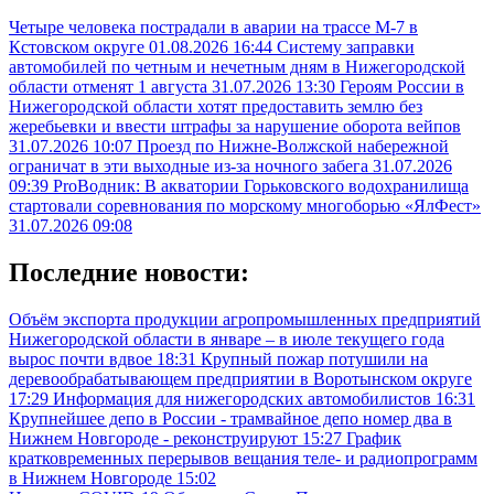
Четыре человека пострадали в аварии на трассе М-7 в
Кстовском округе
01.08.2026 16:44
Систему заправки
автомобилей по четным и нечетным дням в Нижегородской
области отменят 1 августа
31.07.2026 13:30
Героям России в
Нижегородской области хотят предоставить землю без
жеребьевки и ввести штрафы за нарушение оборота вейпов
31.07.2026 10:07
Проезд по Нижне-Волжской набережной
ограничат в эти выходные из-за ночного забега
31.07.2026
09:39
ProВодник: В акватории Горьковского водохранилища
стартовали соревнования по морскому многоборью «ЯлФест»
31.07.2026 09:08
Последние новости:
Объём экспорта продукции агропромышленных предприятий
Нижегородской области в январе – в июле текущего года
вырос почти вдвое
18:31
Крупный пожар потушили на
деревообрабатывающем предприятии в Воротынском округе
17:29
Информация для нижегородских автомобилистов
16:31
Крупнейшее депо в России - трамвайное депо номер два в
Нижнем Новгороде - реконструируют
15:27
График
кратковременных перерывов вещания теле- и радиопрограмм
в Нижнем Новгороде
15:02