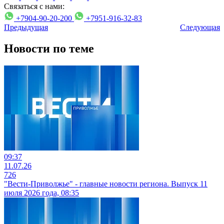
Связаться с нами:
+7904-90-20-200
+7951-916-32-83
Предыдущая
Следующая
Новости по теме
09:37
11.07.26
726
"Вести-Приволжье" - главные новости региона. Выпуск 11
июля 2026 года, 08:35