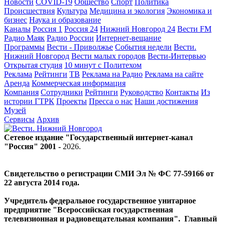
Новости
COVID-19
Общество
Спорт
Политика
Происшествия
Культура
Медицина и экология
Экономика и
бизнес
Наука и образование
Каналы
Россия 1
Россия 24
Нижний Новгород 24
Вести FM
Радио Маяк
Радио России
Интернет-вещание
Программы
Вести - Приволжье
События недели
Вести.
Нижний Новгород
Вести малых городов
Вести-Интервью
Открытая студия
10 минут с Политехом
Реклама
Рейтинги
ТВ
Реклама на Радио
Реклама на сайте
Аренда
Коммерческая информация
Компания
Сотрудники
Рейтинги
Руководство
Контакты
Из
истории ГТРК
Проекты
Пресса о нас
Наши достижения
Музей
Сервисы
Архив
Сетевое издание "Государственный интернет-канал
"Россия" 2001 -
2026
.
Свидетельство о регистрации СМИ Эл № ФС 77-59166 от
22 августа 2014 года.
Учредитель федеральное государственное унитарное
предприятие "Всероссийская государственная
телевизионная и радиовещательная компания". Главный