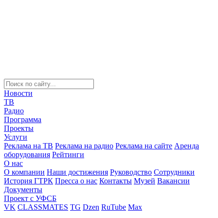
Новости
ТВ
Радио
Программа
Проекты
Услуги
Реклама на ТВ
Реклама на радио
Реклама на сайте
Аренда
оборудования
Рейтинги
О нас
О компании
Наши достижения
Руководство
Сотрудники
История ГТРК
Пресса о нас
Контакты
Музей
Вакансии
Документы
Проект с УФСБ
VK
CLASSMATES
TG
Dzen
RuTube
Max