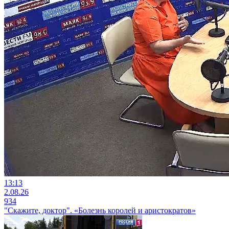
13:13
2.08.26
934
"Скажите, доктор". «Болезнь королей и аристократов»