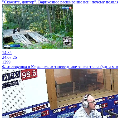
"Скажите, доктор". Варикозное расширение вен: почему появляе
14:35
24.07.26
1299
Фотоловушка в Керженском заповеднике запечатлела будни м