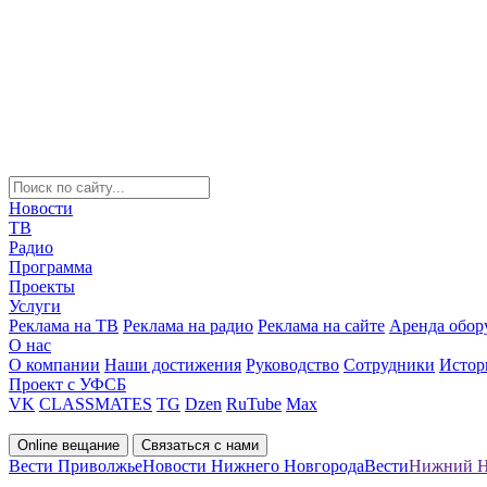
Новости
ТВ
Радио
Программа
Проекты
Услуги
Реклама на ТВ
Реклама на радио
Реклама на сайте
Аренда обор
О нас
О компании
Наши достижения
Руководство
Сотрудники
Истор
Проект с УФСБ
VK
CLASSMATES
TG
Dzen
RuTube
Max
Online вещание
Связаться с нами
Вести Приволжье
Новости Нижнего Новгорода
Вести
Нижний Но