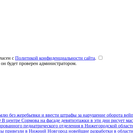
ласен с
Политикой конфиденциальности сайта
.
 он будет проверен администратором.
емлю без жеребьевки и ввести штрафы за нарушение оборота вей
9
В центре Сормова на фасаде девятиэтажки в эти дни рисует ма
рованного педиатрического отделения в Нижегородской областн
ны привезли в Нижний Новгород новейшие разработки в област