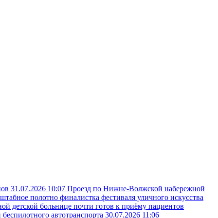
пов
31.07.2026 10:07
Проезд по Нижне-Волжской набережной
сштабное полотно финалистка фестиваля уличного искусства
ой детской больнице почти готов к приёму пациентов
и беспилотного автотранспорта
30.07.2026 11:06