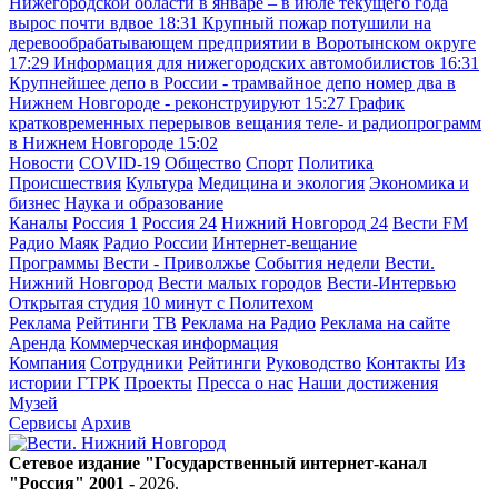
Нижегородской области в январе – в июле текущего года
вырос почти вдвое
18:31
Крупный пожар потушили на
деревообрабатывающем предприятии в Воротынском округе
17:29
Информация для нижегородских автомобилистов
16:31
Крупнейшее депо в России - трамвайное депо номер два в
Нижнем Новгороде - реконструируют
15:27
График
кратковременных перерывов вещания теле- и радиопрограмм
в Нижнем Новгороде
15:02
Новости
COVID-19
Общество
Спорт
Политика
Происшествия
Культура
Медицина и экология
Экономика и
бизнес
Наука и образование
Каналы
Россия 1
Россия 24
Нижний Новгород 24
Вести FM
Радио Маяк
Радио России
Интернет-вещание
Программы
Вести - Приволжье
События недели
Вести.
Нижний Новгород
Вести малых городов
Вести-Интервью
Открытая студия
10 минут с Политехом
Реклама
Рейтинги
ТВ
Реклама на Радио
Реклама на сайте
Аренда
Коммерческая информация
Компания
Сотрудники
Рейтинги
Руководство
Контакты
Из
истории ГТРК
Проекты
Пресса о нас
Наши достижения
Музей
Сервисы
Архив
Сетевое издание "Государственный интернет-канал
"Россия" 2001 -
2026
.