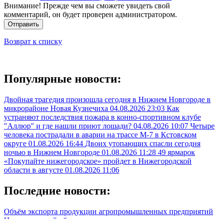
Внимание! Прежде чем вы сможете увидеть свой
комментарий, он будет проверен администратором.
Отправить
Возврат к списку
Популярные новости:
Двойная трагедия произошла сегодня в Нижнем Новгороде в
микрорайоне Новая Кузнечиха
04.08.2026 23:03
Как
устраняют последствия пожара в конно-спортивном клубе
"Аллюр" и где нашли приют лошади?
04.08.2026 10:07
Четыре
человека пострадали в аварии на трассе М-7 в Кстовском
округе
01.08.2026 16:44
Двоих утопающих спасли сегодня
ночью в Нижнем Новгороде
01.08.2026 11:28
49 ярмарок
«Покупайте нижегородское» пройдет в Нижегородской
области в августе
01.08.2026 11:06
Последние новости:
Объём экспорта продукции агропромышленных предприятий