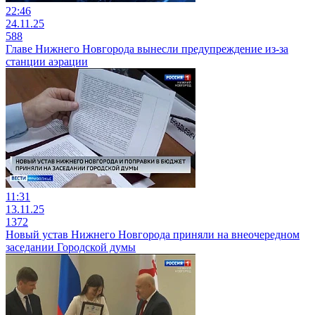
22:46
24.11.25
588
Главе Нижнего Новгорода вынесли предупреждение из-за
станции аэрации
11:31
13.11.25
1372
Новый устав Нижнего Новгорода приняли на внеочередном
заседании Городской думы