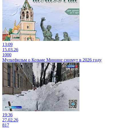
13:09
15.03.26
1000
Мультфильм о Козьме Минине снимут в 2026 году
19:36
27.02.26
817