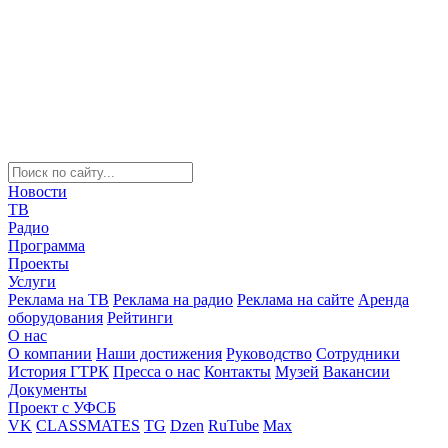
Новости
ТВ
Радио
Программа
Проекты
Услуги
Реклама на ТВ
Реклама на радио
Реклама на сайте
Аренда
оборудования
Рейтинги
О нас
О компании
Наши достижения
Руководство
Сотрудники
История ГТРК
Пресса о нас
Контакты
Музей
Вакансии
Документы
Проект с УФСБ
VK
CLASSMATES
TG
Dzen
RuTube
Max