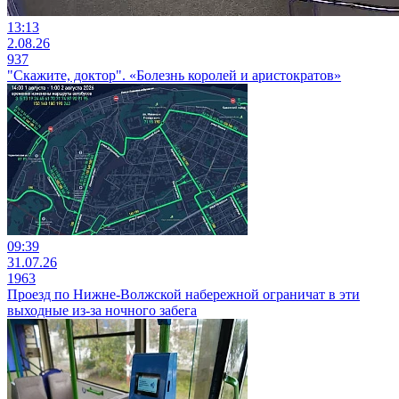
13:13
2.08.26
937
"Скажите, доктор". «Болезнь королей и аристократов»
09:39
31.07.26
1963
Проезд по Нижне-Волжской набережной ограничат в эти
выходные из-за ночного забега