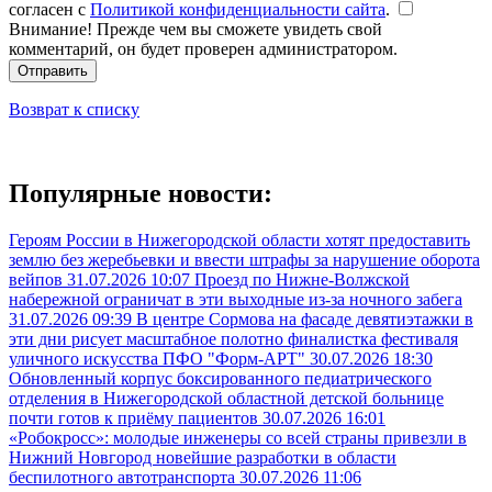
согласен с
Политикой конфиденциальности сайта
.
Внимание! Прежде чем вы сможете увидеть свой
комментарий, он будет проверен администратором.
Отправить
Возврат к списку
Популярные новости:
Героям России в Нижегородской области хотят предоставить
землю без жеребьевки и ввести штрафы за нарушение оборота
вейпов
31.07.2026 10:07
Проезд по Нижне-Волжской
набережной ограничат в эти выходные из-за ночного забега
31.07.2026 09:39
В центре Сормова на фасаде девятиэтажки в
эти дни рисует масштабное полотно финалистка фестиваля
уличного искусства ПФО "Форм-АРТ"
30.07.2026 18:30
Обновленный корпус боксированного педиатрического
отделения в Нижегородской областной детской больнице
почти готов к приёму пациентов
30.07.2026 16:01
«Робокросс»: молодые инженеры со всей страны привезли в
Нижний Новгород новейшие разработки в области
беспилотного автотранспорта
30.07.2026 11:06