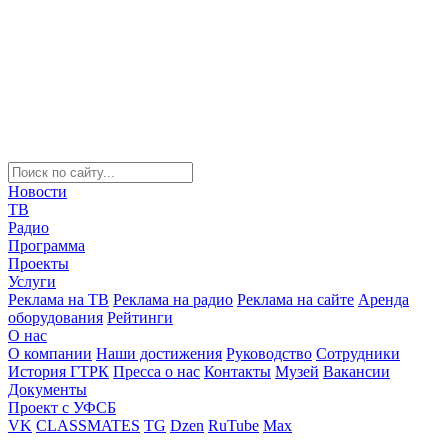
Новости
ТВ
Радио
Программа
Проекты
Услуги
Реклама на ТВ
Реклама на радио
Реклама на сайте
Аренда
оборудования
Рейтинги
О нас
О компании
Наши достижения
Руководство
Сотрудники
История ГТРК
Пресса о нас
Контакты
Музей
Вакансии
Документы
Проект с УФСБ
VK
CLASSMATES
TG
Dzen
RuTube
Max