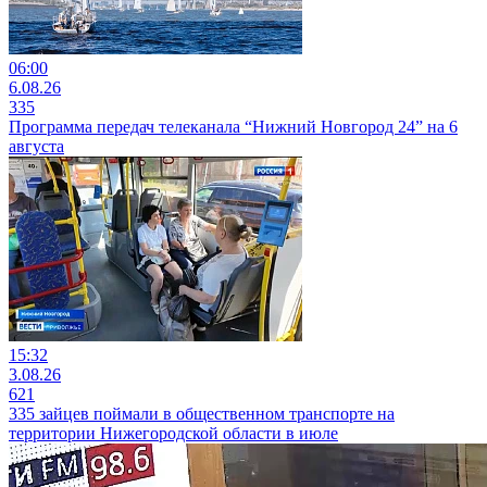
06:00
6.08.26
335
Программа передач телеканала “Нижний Новгород 24” на 6
августа
15:32
3.08.26
621
335 зайцев поймали в общественном транспорте на
территории Нижегородской области в июле