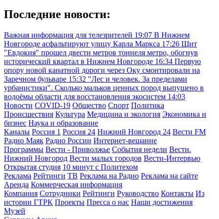
Последние новости:
Важная информация для телезрителей
19:07
В Нижнем
Новгороде асфальтируют улицу Карла Маркса
17:26
Щит
"Евдокия" прошел двести метров тоннеля метро, обогнув
исторический квартал в Нижнем Новгороде
16:34
Первую
опору новой канатной дороги через Оку смонтировали на
Заречном бульваре
15:32
"Лес и человек. За пределами
урбанистики". Сколько мальков ценных пород выпущено в
водоёмы области для восстановления экосистем
14:03
Новости
COVID-19
Общество
Спорт
Политика
Происшествия
Культура
Медицина и экология
Экономика и
бизнес
Наука и образование
Каналы
Россия 1
Россия 24
Нижний Новгород 24
Вести FM
Радио Маяк
Радио России
Интернет-вещание
Программы
Вести - Приволжье
События недели
Вести.
Нижний Новгород
Вести малых городов
Вести-Интервью
Открытая студия
10 минут с Политехом
Реклама
Рейтинги
ТВ
Реклама на Радио
Реклама на сайте
Аренда
Коммерческая информация
Компания
Сотрудники
Рейтинги
Руководство
Контакты
Из
истории ГТРК
Проекты
Пресса о нас
Наши достижения
Музей