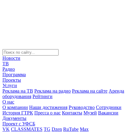
Новости
ТВ
Радио
Программа
Проекты
Услуги
Реклама на ТВ
Реклама на радио
Реклама на сайте
Аренда
оборудования
Рейтинги
О нас
О компании
Наши достижения
Руководство
Сотрудники
История ГТРК
Пресса о нас
Контакты
Музей
Вакансии
Документы
Проект с УФСБ
VK
CLASSMATES
TG
Dzen
RuTube
Max