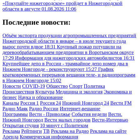
«Покупайте нижегородское» пройдет в Нижегородской
области в августе
01.08.2026 11:06
Последние новости:
Объём экспорта продукции агропромышленных предприятий
Нижегородской области в январе – в июле текущего года
вырос почти вдвое
18:31
Крупный пожар потушили на
деревообрабатывающем предприятии в Воротынском округе
17:29
Информация для нижегородских автомобилистов
16:31
Крупнейшее депо в России - трамвайное депо номер два в
Нижнем Новгороде - реконструируют
15:27
График
кратковременных перерывов вещания теле- и радиопрограмм
в Нижнем Новгороде
15:02
Новости
COVID-19
Общество
Спорт
Политика
Происшествия
Культура
Медицина и экология
Экономика и
бизнес
Наука и образование
Каналы
Россия 1
Россия 24
Нижний Новгород 24
Вести FM
Радио Маяк
Радио России
Интернет-вещание
Программы
Вести - Приволжье
События недели
Вести.
Нижний Новгород
Вести малых городов
Вести-Интервью
Открытая студия
10 минут с Политехом
Реклама
Рейтинги
ТВ
Реклама на Радио
Реклама на сайте
Аренда
Коммерческая информация