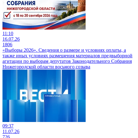
11:10
16.07.26
1806
«Выборы 2026». Сведения о размере и условиях оплаты, а
также иных условиях размещения материалов предвыборной
агитации по выборам депутатов Законодательного Собрания
Нижегородской области восьмого созыва
09:37
11.07.26
726