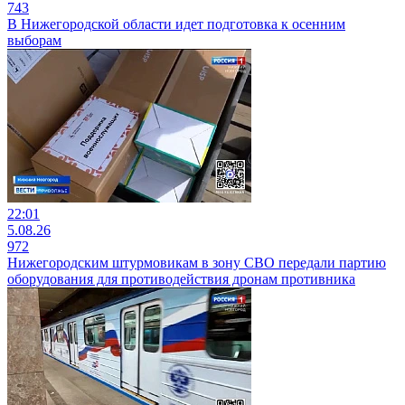
743
В Нижегородской области идет подготовка к осенним
выборам
22:01
5.08.26
972
Нижегородским штурмовикам в зону СВО передали партию
оборудования для противодействия дронам противника