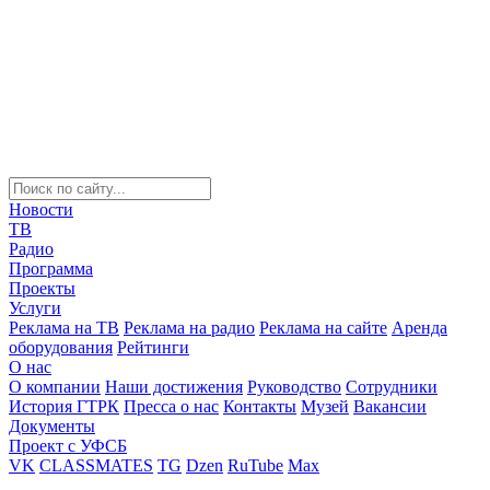
Новости
ТВ
Радио
Программа
Проекты
Услуги
Реклама на ТВ
Реклама на радио
Реклама на сайте
Аренда
оборудования
Рейтинги
О нас
О компании
Наши достижения
Руководство
Сотрудники
История ГТРК
Пресса о нас
Контакты
Музей
Вакансии
Документы
Проект с УФСБ
VK
CLASSMATES
TG
Dzen
RuTube
Max