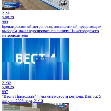
21:41
5.08.26
989
Брендированный метропоезд, посвященный предстоящим
выборам, начал курсировать по линиям Нижегородского
метрополитена
21:32
5.08.26
897
"Вести-Приволжье" - главные новости региона. Выпуск 5
августа 2026 года, 21:10