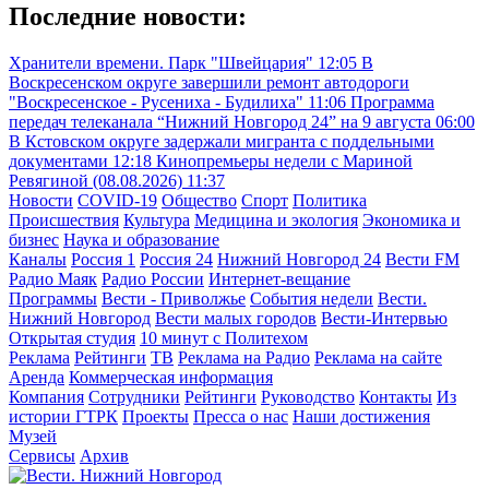
Последние новости:
Хранители времени. Парк "Швейцария"
12:05
В
Воскресенском округе завершили ремонт автодороги
"Воскресенское - Русениха - Будилиха"
11:06
Программа
передач телеканала “Нижний Новгород 24” на 9 августа
06:00
В Кстовском округе задержали мигранта с поддельными
документами
12:18
Кинопремьеры недели с Мариной
Ревягиной (08.08.2026)
11:37
Новости
COVID-19
Общество
Спорт
Политика
Происшествия
Культура
Медицина и экология
Экономика и
бизнес
Наука и образование
Каналы
Россия 1
Россия 24
Нижний Новгород 24
Вести FM
Радио Маяк
Радио России
Интернет-вещание
Программы
Вести - Приволжье
События недели
Вести.
Нижний Новгород
Вести малых городов
Вести-Интервью
Открытая студия
10 минут с Политехом
Реклама
Рейтинги
ТВ
Реклама на Радио
Реклама на сайте
Аренда
Коммерческая информация
Компания
Сотрудники
Рейтинги
Руководство
Контакты
Из
истории ГТРК
Проекты
Пресса о нас
Наши достижения
Музей
Сервисы
Архив