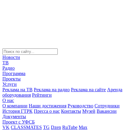
Новости
ТВ
Радио
Программа
Проекты
Услуги
Реклама на ТВ
Реклама на радио
Реклама на сайте
Аренда
оборудования
Рейтинги
О нас
О компании
Наши достижения
Руководство
Сотрудники
История ГТРК
Пресса о нас
Контакты
Музей
Вакансии
Документы
Проект с УФСБ
VK
CLASSMATES
TG
Dzen
RuTube
Max