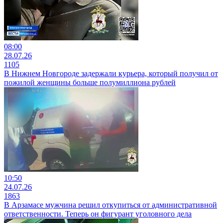
08:00
28.07.26
1105
В Нижнем Новгороде задержали курьера, который получил от
пожилой женщины больше полумиллиона рублей
10:50
24.07.26
1863
В Арзамасе мужчина решил откупиться от административной
ответственности. Теперь он фигурант уголовного дела