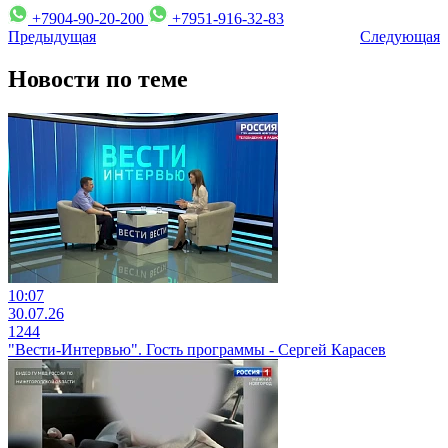
+7904-90-20-200
+7951-916-32-83
Предыдущая
Следующая
Новости по теме
10:07
30.07.26
1244
"Вести-Интервью". Гость программы - Сергей Карасев