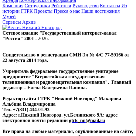
Аренда
Коммерческая информация
Компания
Сотрудники
Рейтинги
Руководство
Контакты
Из
истории ГТРК
Проекты
Пресса о нас
Наши достижения
Музей
Сервисы
Архив
Сетевое издание "Государственный интернет-канал
"Россия" 2001 -
2026
.
Свидетельство о регистрации СМИ Эл № ФС 77-59166 от
22 августа 2014 года.
Учредитель федеральное государственное унитарное
предприятие "Всероссийская государственная
телевизионная и радиовещательная компания". Главный
редактор – Елена Валерьевна Панина.
Редактор сайта ГТРК "Нижний Новгород" Макарова
Альбина Владимировна
Тел. +7(831) 434-01-93
Адрес: г.Нижний Новгород, ул.Белинского 9А; адрес
электронной почты редакции
gtrk_nn@mail.ru
Все права на любые материалы, опубликованные на сайте,