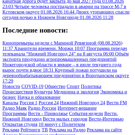
канатная дорога будет закрыта до мая 2027 года
03.08.2026
23:03
Четыре человека пострадали в аварии на трассе М-7 в
Кстовском округе
01.08.2026 16:44
Двоих утопающих спасли
сегодня ночью в Нижнем Новгороде
01.08.2026 11:28
Последние новости:
Кинопремьеры недели с Мариной Ревягиной (08.08.2026)
11:37
Хранители времени. Моржи
10:07
Программа передач
телеканала “Нижний Новгород 24” на 8 августа
06:00
Объём
экспорта продукции агропромышленных предприятий
Нижегородской области в январе – в июле текущего года
вырос почти вдвое
18:31
Крупный пожар потушили на
деревообрабатывающем предприятии в Воротынском округе
17:29
Новости
COVID-19
Общество
Спорт
Политика
Происшествия
Культура
Медицина и экология
Экономика и
бизнес
Наука и образование
Каналы
Россия 1
Россия 24
Нижний Новгород 24
Вести FM
Радио Маяк
Радио России
Интернет-вещание
Программы
Вести - Приволжье
События недели
Вести.
Нижний Новгород
Вести малых городов
Вести-Интервью
Открытая студия
10 минут с Политехом
Реклама
Рейтинги
ТВ
Реклама на Радио
Реклама на сайте