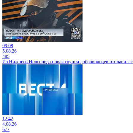
09:08
5.08.26
485
Из Нижнего Новгорода новая группа добровольцев отправилась
12:42
4.08.26
677