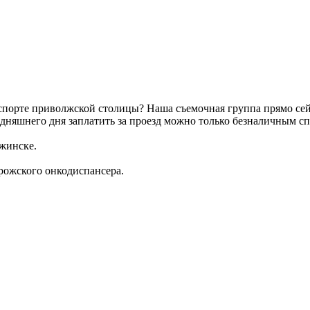
нспорте приволжской столицы? Наша съемочная группа прямо сей
одняшнего дня заплатить за проезд можно только безналичным с
ржинске.
рожского онкодиспансера.