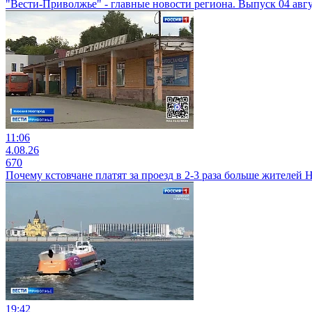
"Вести-Приволжье" - главные новости региона. Выпуск 04 авгус
11:06
4.08.26
670
Почему кстовчане платят за проезд в 2-3 раза больше жителей
19:42