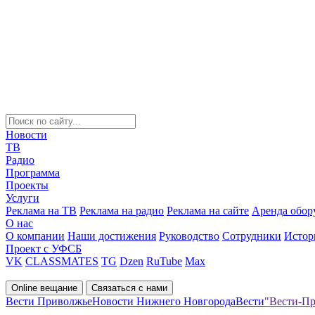
Новости
ТВ
Радио
Программа
Проекты
Услуги
Реклама на ТВ
Реклама на радио
Реклама на сайте
Аренда обор
О нас
О компании
Наши достижения
Руководство
Сотрудники
Истор
Проект с УФСБ
VK
CLASSMATES
TG
Dzen
RuTube
Max
Online вещание
Связаться с нами
Вести Приволжье
Новости Нижнего Новгорода
Вести
"Вести-Пр