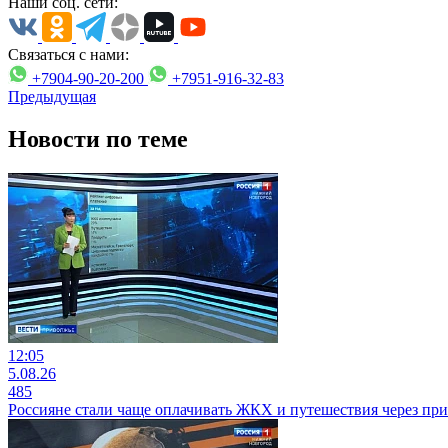
Наши соц. сети:
Связаться с нами:
+7904-90-20-200
+7951-916-32-83
Предыдущая
Новости по теме
12:05
5.08.26
485
Россияне стали чаще оплачивать ЖКХ и путешествия через пр