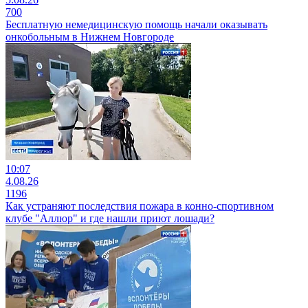
700
Бесплатную немедицинскую помощь начали оказывать
онкобольным в Нижнем Новгороде
10:07
4.08.26
1196
Как устраняют последствия пожара в конно-спортивном
клубе "Аллюр" и где нашли приют лошади?