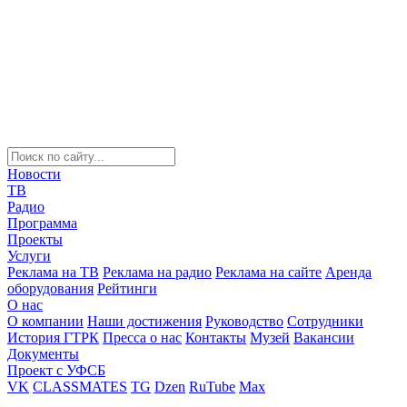
Новости
ТВ
Радио
Программа
Проекты
Услуги
Реклама на ТВ
Реклама на радио
Реклама на сайте
Аренда
оборудования
Рейтинги
О нас
О компании
Наши достижения
Руководство
Сотрудники
История ГТРК
Пресса о нас
Контакты
Музей
Вакансии
Документы
Проект с УФСБ
VK
CLASSMATES
TG
Dzen
RuTube
Max