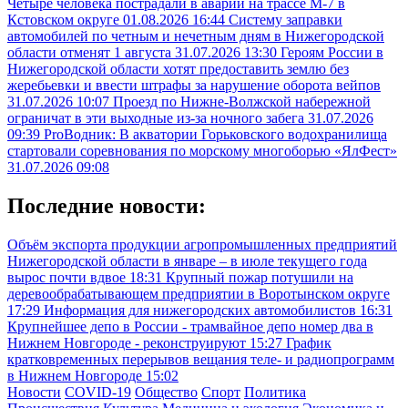
Четыре человека пострадали в аварии на трассе М-7 в
Кстовском округе
01.08.2026 16:44
Систему заправки
автомобилей по четным и нечетным дням в Нижегородской
области отменят 1 августа
31.07.2026 13:30
Героям России в
Нижегородской области хотят предоставить землю без
жеребьевки и ввести штрафы за нарушение оборота вейпов
31.07.2026 10:07
Проезд по Нижне-Волжской набережной
ограничат в эти выходные из-за ночного забега
31.07.2026
09:39
ProВодник: В акватории Горьковского водохранилища
стартовали соревнования по морскому многоборью «ЯлФест»
31.07.2026 09:08
Последние новости:
Объём экспорта продукции агропромышленных предприятий
Нижегородской области в январе – в июле текущего года
вырос почти вдвое
18:31
Крупный пожар потушили на
деревообрабатывающем предприятии в Воротынском округе
17:29
Информация для нижегородских автомобилистов
16:31
Крупнейшее депо в России - трамвайное депо номер два в
Нижнем Новгороде - реконструируют
15:27
График
кратковременных перерывов вещания теле- и радиопрограмм
в Нижнем Новгороде
15:02
Новости
COVID-19
Общество
Спорт
Политика