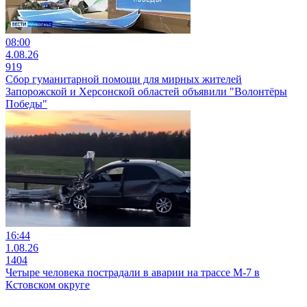
08:00
4.08.26
919
Сбор гуманитарной помощи для мирных жителей
Запорожской и Херсонской областей объявили "Волонтёры
Победы"
16:44
1.08.26
1404
Четыре человека пострадали в аварии на трассе М-7 в
Кстовском округе