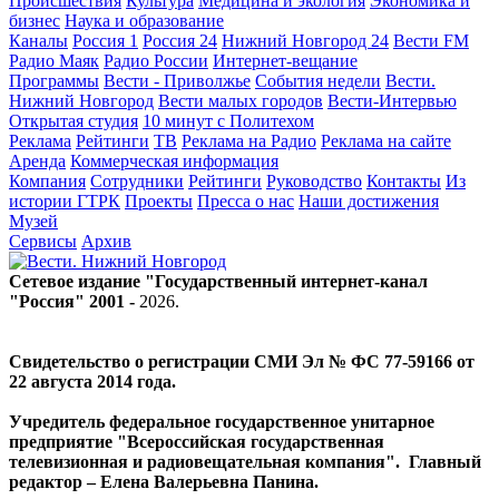
Происшествия
Культура
Медицина и экология
Экономика и
бизнес
Наука и образование
Каналы
Россия 1
Россия 24
Нижний Новгород 24
Вести FM
Радио Маяк
Радио России
Интернет-вещание
Программы
Вести - Приволжье
События недели
Вести.
Нижний Новгород
Вести малых городов
Вести-Интервью
Открытая студия
10 минут с Политехом
Реклама
Рейтинги
ТВ
Реклама на Радио
Реклама на сайте
Аренда
Коммерческая информация
Компания
Сотрудники
Рейтинги
Руководство
Контакты
Из
истории ГТРК
Проекты
Пресса о нас
Наши достижения
Музей
Сервисы
Архив
Сетевое издание "Государственный интернет-канал
"Россия" 2001 -
2026
.
Свидетельство о регистрации СМИ Эл № ФС 77-59166 от
22 августа 2014 года.
Учредитель федеральное государственное унитарное
предприятие "Всероссийская государственная
телевизионная и радиовещательная компания". Главный
редактор – Елена Валерьевна Панина.